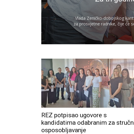
Vlada Zeničko-dobojskog kanto
za prosvjetne radnike, čije će 
REZ potpisao ugovore s
kandidatima odabranim za struč
osposobljavanje