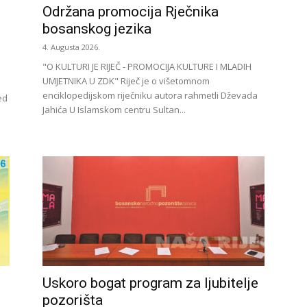
Održana promocija Rječnika
bosanskog jezika
4. Augusta 2026.
"O KULTURI JE RIJEČ - PROMOCIJA KULTURE I MLADIH
UMJETNIKA U ZDK" Riječ je o višetomnom
enciklopedijskom riječniku autora rahmetli Dževada
ed
Jahića U Islamskom centru Sultan...
Uskoro bogat program za ljubitelje
pozorišta