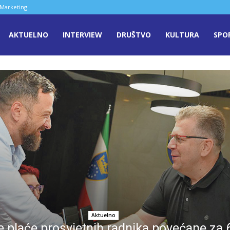
Marketing
AKTUELNO
INTERVIEW
DRUŠTVO
KULTURA
SPO
aša
ječ
enica
Aktuelno
ne plaće prosvjetnih radnika povećane za