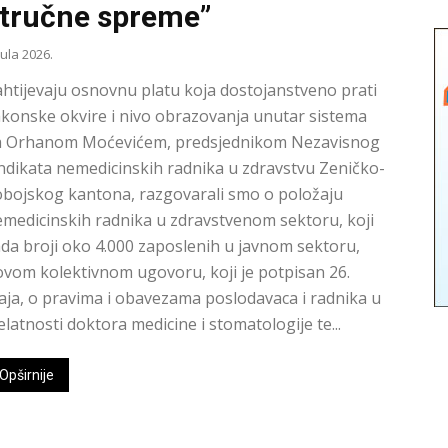
tručne spreme”
Jula 2026.
htijevaju osnovnu platu koja dostojanstveno prati
konske okvire i nivo obrazovanja unutar sistema
a Orhanom Moćevićem, predsjednikom Nezavisnog
ndikata nemedicinskih radnika u zdravstvu Zeničko-
bojskog kantona, razgovarali smo o položaju
medicinskih radnika u zdravstvenom sektoru, koji
da broji oko 4.000 zaposlenih u javnom sektoru,
vom kolektivnom ugovoru, koji je potpisan 26.
ja, o pravima i obavezama poslodavaca i radnika u
elatnosti doktora medicine i stomatologije te...
Opširnije