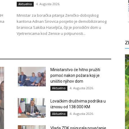
4. Augusta 2026.
Aktuelno
iH
Ministar za boračka pitanja Zeničko-dobojskog
ima
kantona Adnan Sirovica posjetio je demobiliziranog
branioca Sakiba Haseljića, čiji je porodični dom u
Vjetrenicama kod Zenice u potpunosti...
Z
Ministarstvo će hitno pružiti
pomoć nakon požara koji je
uništio njihov dom
4. Augusta 2026.
Aktuelno
Lovačkim društvima podrška u
iznosu od 138.000 KM
4. Augusta 2026.
Aktuelno
Vlada ZDK osigurala povećanje