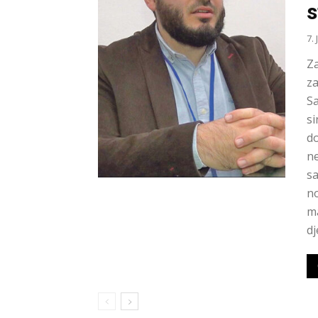
s
7. 
Za
za
S
si
do
ne
sa
no
ma
dj