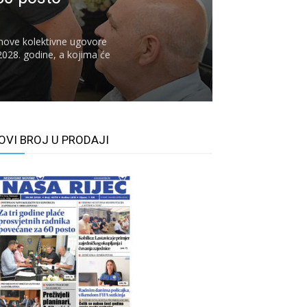
 nove kolektivne ugovore
 2028. godine, a kojima će
OVI BROJ U PRODAJI