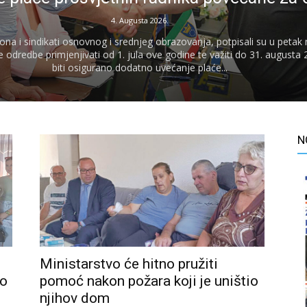
4. Augusta 2026.
na i sindikati osnovnog i srednjeg obrazovanja, potpisali su u petak
se odredbe primjenjivati od 1. jula ove godine te važiti do 31. augusta
biti osigurano dodatno uvećanje plaće...
N
Ministarstvo će hitno pružiti
no
pomoć nakon požara koji je uništio
njihov dom