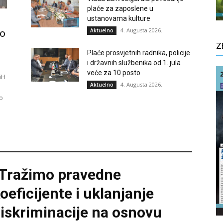
plaće za zaposlene u
ustanovama kulture
4. Augusta 2026.
Aktuelno
no
Z
Plaće prosvjetnih radnika, policije
i državnih službenika od 1. jula
veće za 10 posto
iH
4. Augusta 2026.
Aktuelno
o
Tražimo pravedne
oeficijente i uklanjanje
iskriminacije na osnovu