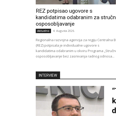
REZ potpisao ugovore s
kandidatima odabranim za struč
osposobljavanje
4. Augusta 2026.
Aktuelno
Regionalna razvojna agencija za regiju Centralna B
(REZ) potpisala je individualne ugovore s
kandidatima odabranim u okviru Programa „Stručn
osposobljavanje bez zasnivanja radnog odnosa...
INTERVIEW
“
k
d