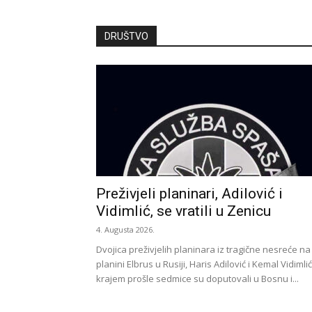
DRUŠTVO
Preživjeli planinari, Adilović i
Vidimlić, se vratili u Zenicu
4. Augusta 2026.
Dvojica preživjelih planinara iz tragične nesreće na
planini Elbrus u Rusiji, Haris Adilović i Kemal Vidimlić
krajem prošle sedmice su doputovali u Bosnu i...