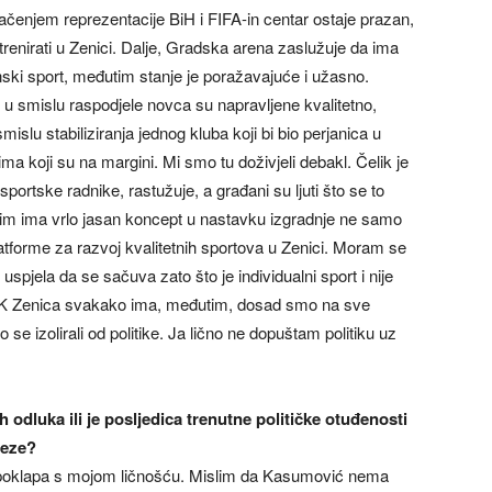
ačenjem reprezentacije BiH i FIFA-in centar ostaje prazan,
 trenirati u Zenici. Dalje, Gradska arena zaslužuje da ima
ski sport, međutim stanje je poražavajuće i užasno.
e u smislu raspodjele novca su napravljene kvalitetno,
smislu stabiliziranja jednog kluba koji bi bio perjanica u
ma koji su na margini. Mi smo tu doživjeli debakl. Čelik je
portske radnike, rastužuje, a građani su ljuti što se to
i tim ima vrlo jasan koncept u nastavku izgradnje ne samo
latforme za razvoj kvalitetnih sportova u Zenici. Moram se
e uspjela da se sačuva zato što je individualni sport i nije
 AK Zenica svakako ima, međutim, dosad smo na sve
 se izolirali od politike. Ja lično ne dopuštam politiku uz
h odluka ili je posljedica trenutne političke otuđenosti
veze?
e poklapa s mojom ličnošću. Mislim da Kasumović nema