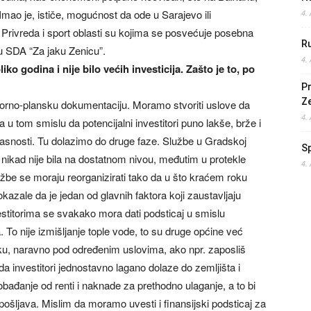
. Imao je, ističe, mogućnost da ode u Sarajevo ili
4.
i. Privreda i sport oblasti su kojima se posvećuje posebna
Ru
mu SDA “Za jaku Zenicu”.
4.
ko godina i nije bilo većih investicija. Zašto je to, po
Pr
Z
torno-plansku dokumentaciju. Moramo stvoriti uslove da
4.
a u tom smislu da potencijalni investitori puno lakše, brže i
lasnosti. Tu dolazimo do druge faze. Službe u Gradskoj
S
 nikad nije bila na dostatnom nivou, međutim u protekle
4.
službe se moraju reorganizirati tako da u što kraćem roku
azale da je jedan od glavnih faktora koji zaustavljaju
nvestitorima se svakako mora dati podsticaj u smislu
. To nije izmišljanje tople vode, to su druge općine već
rku, naravno pod određenim uslovima, ako npr. zaposliš
 da investitori jednostavno lagano dolaze do zemljišta i
lobađanje od renti i naknade za prethodno ulaganje, a to bi
pošljava. Mislim da moramo uvesti i finansijski podsticaj za