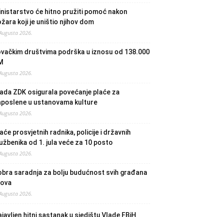
nistarstvo će hitno pružiti pomoć nakon
žara koji je uništio njihov dom
 Augusta 2026.
ovačkim društvima podrška u iznosu od 138.000
M
 Augusta 2026.
ada ZDK osigurala povećanje plaće za
aposlene u ustanovama kulture
 Augusta 2026.
aće prosvjetnih radnika, policije i državnih
užbenika od 1. jula veće za 10 posto
 Augusta 2026.
bra saradnja za bolju budućnost svih građana
lova
 Augusta 2026.
javljen hitni sastanak u sjedištu Vlade FBiH