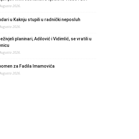
 Augusta 2026.
dari u Kaknju stupili u radnički neposluh
 Augusta 2026.
eživjeli planinari, Adilović i Vidimlić, se vratili u
enicu
 Augusta 2026.
pomen za Fadila Imamovića
 Augusta 2026.