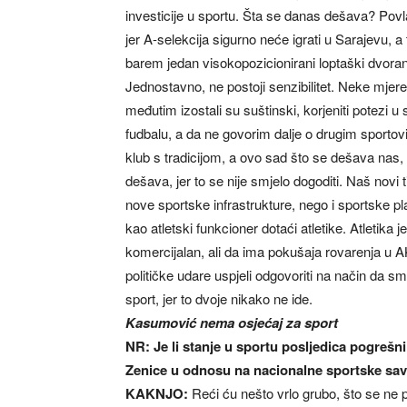
investicije u sportu. Šta se danas dešava? Povl
jer A-selekcija sigurno neće igrati u Sarajevu, a
barem jedan visokopozicionirani loptaški dvoran
Jednostavno, ne postoji senzibilitet. Neke mjer
međutim izostali su suštinski, korjeniti potezi u 
fudbalu, a da ne govorim dalje o drugim sportovi
klub s tradicijom, a ovo sad što se dešava nas, s
dešava, jer to se nije smjelo dogoditi. Naš nov
nove sportske infrastrukture, nego i sportske p
kao atletski funkcioner dotaći atletike. Atletika j
komercijalan, ali da ima pokušaja rovarenja u
političke udare uspjeli odgovoriti na način da smo
sport, jer to dvoje nikako ne ide.
Kasumović nema osjećaj za sport
NR: Je li stanje u sportu posljedica pogrešni
Zenice u odnosu na nacionalne sportske sa
KAKNJO:
Reći ću nešto vrlo grubo, što se n