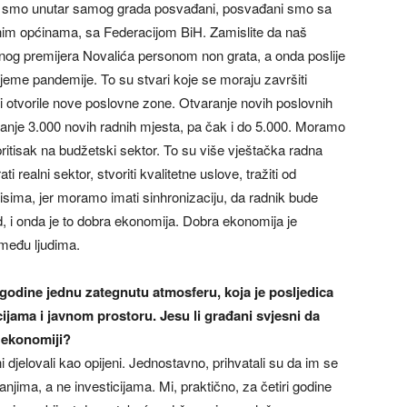
da smo unutar samog grada posvađani, posvađani smo sa
nim općinama, sa Federacijom BiH. Zamislite da naš
nog premijera Novalića personom non grata, a onda poslije
me pandemije. To su stvari koje se moraju završiti
 i otvorile nove poslovne zone. Otvaranje novih poslovnih
nje 3.000 novih radnih mjesta, pa čak i do 5.000. Moramo
 pritisak na budžetski sektor. To su više vještačka radna
 realni sektor, stvoriti kvalitetne uslove, tražiti od
isima, jer moramo imati sinhronizaciju, da radnik bude
d, i onda je to dobra ekonomija. Dobra ekonomija je
 među ljudima.
i godine jednu zategnutu atmosferu, koja je posljedica
ucijama i javnom prostoru. Jesu li građani svjesni da
i ekonomiji?
 djelovali kao opijeni. Jednostavno, prihvatali su da im se
jima, a ne investicijama. Mi, praktično, za četiri godine