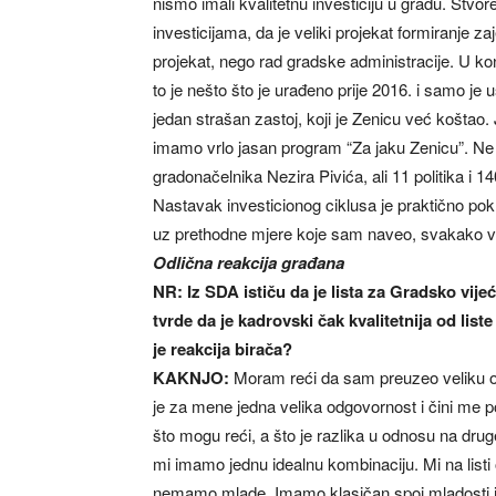
nismo imali kvalitetnu investiciju u gradu. Stv
investicijama, da je veliki projekat formiranje 
projekat, nego rad gradske administracije. U kon
to je nešto što je urađeno prije 2016. i samo j
jedan strašan zastoj, koji je Zenicu već koštao.
imamo vrlo jasan program “Za jaku Zenicu”. Ne 
gradonačelnika Nezira Pivića, ali 11 politika i 
Nastavak investicionog ciklusa je praktično pokre
uz prethodne mjere koje sam naveo, svakako v
Odlična reakcija građana
NR: Iz SDA ističu da je lista za Gradsko vije
tvrde da je kadrovski čak kvalitetnija od l
je reakcija birača?
KAKNJO:
Moram reći da sam preuzeo veliku ob
je za mene jedna velika odgovornost i čini me po
što mogu reći, a što je razlika u odnosu na drug
mi imamo jednu idealnu kombinaciju. Mi na list
nemamo mlade. Imamo klasičan spoj mladosti i i