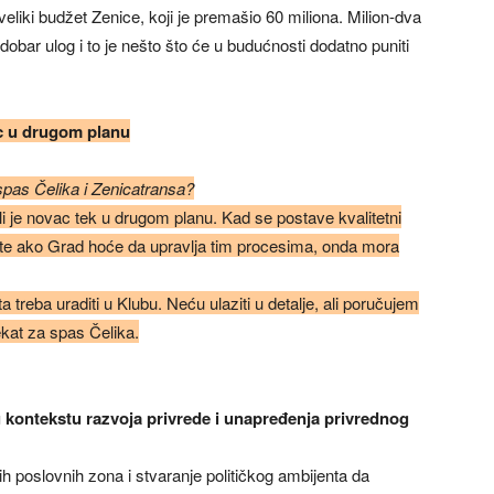
eliki budžet Zenice, koji je premašio 60 miliona. Milion-dva
dobar ulog i to je nešto što će u budućnosti dodatno puniti
 u drugom planu
spas Čelika i Zenicatransa?
li je novac tek u drugom planu. Kad se postave kvalitetni
, te ako Grad hoće da upravlja tim procesima, onda mora
 treba uraditi u Klubu. Neću ulaziti u detalje, ali poručujem
ekat za spas Čelika.
 kontekstu razvoja privrede i unapređenja privrednog
 poslovnih zona i stvaranje političkog ambijenta da