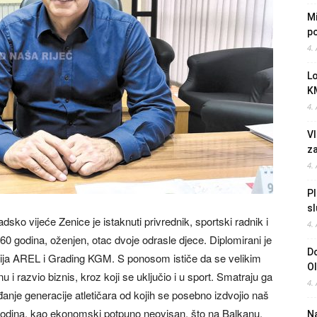
Mi
po
4.
L
K
4.
Vl
z
4.
Pl
sl
sko vijeće Zenice je istaknuti privrednik, sportski radnik i
4.
60 godina, oženjen, otac dvoje odrasle djece. Diplomirani je
Do
nija AREL i Grading KGM. S ponosom ističe da se velikim
O
i razvio biznis, kroz koji se uključio i u sport. Smatraju ga
4.
ađanje generacije atletičara od kojih se posebno izdvojio naš
k godina, kao ekonomski potpuno neovisan, što na Balkanu,
Na