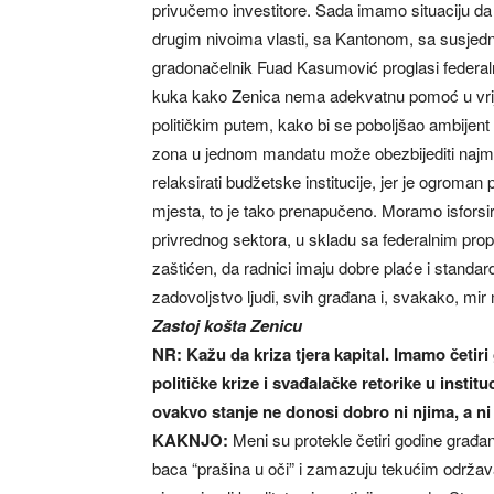
privučemo investitore. Sada imamo situaciju 
drugim nivoima vlasti, sa Kantonom, sa susjed
gradonačelnik Fuad Kasumović proglasi federal
kuka kako Zenica nema adekvatnu pomoć u vrije
političkim putem, kako bi se poboljšao ambijent
zona u jednom mandatu može obezbijediti najma
relaksirati budžetske institucije, jer je ogroman
mjesta, to je tako prenapučeno. Moramo isforsirati
privrednog sektora, u skladu sa federalnim prop
zaštićen, da radnici imaju dobre plaće i standar
zadovoljstvo ljudi, svih građana i, svakako, mir
Zastoj košta Zenicu
NR: Kažu da kriza tjera kapital. Imamo četir
političke krize i svađalačke retorike u instit
ovakvo stanje ne donosi dobro ni njima, a n
KAKNJO:
Meni su protekle četiri godine građani
baca “prašina u oči” i zamazuju tekućim održavan