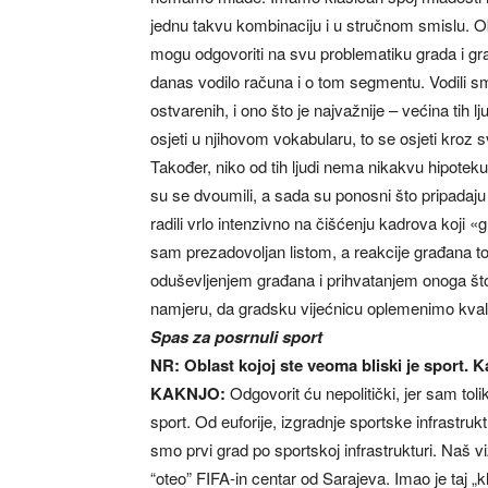
jednu takvu kombinaciju i u stručnom smislu. O
mogu odgovoriti na svu problematiku grada i gr
danas vodilo računa i o tom segmentu. Vodili s
ostvarenih, i ono što je najvažnije – većina tih lj
osjeti u njihovom vokabularu, to se osjeti kroz
Također, niko od tih ljudi nema nikakvu hipoteku. 
su se dvoumili, a sada su ponosni što pripada
radili vrlo intenzivno na čišćenju kadrova koji «g
sam prezadovoljan listom, a reakcije građana t
oduševljenjem građana i prihvatanjem onoga što 
namjeru, da gradsku vijećnicu oplemenimo kvali
Spas za posrnuli sport
NR: Oblast kojoj ste veoma bliski je sport. K
KAKNJO:
Odgovorit ću nepolitički, jer sam tol
sport. Od euforije, izgradnje sportske infrastruk
smo prvi grad po sportskoj infrastrukturi. Naš v
“oteo” FIFA-in centar od Sarajeva. Imao je taj „