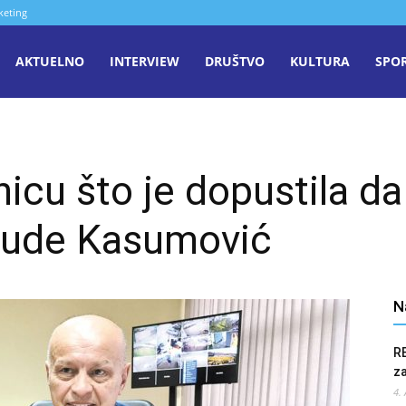
keting
aša
AKTUELNO
INTERVIEW
DRUŠTVO
KULTURA
SPO
iječ
nicu što je dopustila d
enica
bude Kasumović
N
R
z
4.