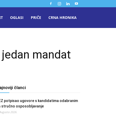
RT
OGLASI
PRIČE
CRNA HRONIKA
a jedan mandat
ajnoviji članci
EZ potpisao ugovore s kandidatima odabranim
a stručno osposobljavanje
 Augusta 2026.