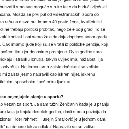
buhvatili smo sve moguće struke tako da budući vijećnici
ađana. Možda se prvi put od višestranačkih izbora do
mo računa o svemu. Imamo 40 posto žena, kvalitetnih i
udi ne trebaju politički probitak, nego žele bolji grad. To se
 svaki kontakt i oni samo žele da daju doprinos svom gradu.
Čak imamo ljude koji su se vratili iz političke penzije, koji
ju našem timu jer donosimo promjene. Dvije godine smo
rickaju» stranku iznutra, takvih uvijek ima, nažalost, i ja
o potvrđuju. Na terenu smo zaista dočekani sa velikim
mi zaista jesmo napravili kao iskren nijjet, iskrenu
tetnim, sposobnim i poštenim ljudima.
ako ocjenjujete stanje u sportu?
iko vezan za sport. Ja sam tužni Zeničanin kada je u pitanju
ture koja je trajala desetak godina, došli smo u poziciju da
izionar i lider rahmetli Husejin Smajlović je u jednom danu
klik“ da donese takvu odluku. Napravile su se velike