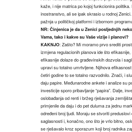
kaže, i nije matrica po kojoj funkcionira politika
inostranstvo, ali se ipak skrasio u rodnoj Zenic
pažnja u političkoj platformi i izbornom progra
NR: Činjenica je da u Zenici posljednjih nekoli
Vama, tako i kakve su Vaše vizije i planovi?
KAKNJO
: Zašto? Mi moramo prvo srediti pros
izmjena regulacionih planova ide što efikasnije, 
efikasnije dolaze do građevinskih dozvola i sag
upravi su totalno umrtvljene. Njihova efikasnost
četiri godine to se totalno razvodnilo. Znači, i 
daju papire. Međunarodne ankete i analize su pok
investicije sporo pribavljanje “papira”. Dalje, i
oslobađanja od renti i bržeg rješavanja zemljišta
primjenile da daju i do pet duluma za jednu ma
određeni broj ljudi. Moraju se stvoriti preduslovi
saglasnosti i, konačno, ono što je vrlo bitno, os
se rješavalo kroz sporazum koji broj radnika za