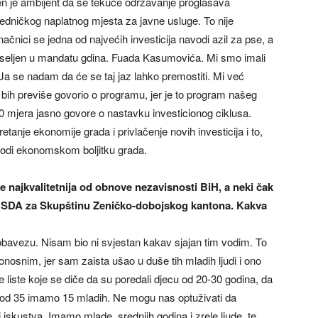
oren je ambijent da se tekuće održavanje proglašava
zajedničkog naplatnog mjesta za javne usluge. To nije
ačnici se jedna od najvećih investicija navodi azil za pse, a
e useljen u mandatu gdina. Fuada Kasumovića. Mi smo imali
 Ja se nadam da će se taj jaz lahko premostiti. Mi već
bih previše govorio o programu, jer je to program našeg
140 mjera jasno govore o nastavku investicionog ciklusa.
tanje ekonomije grada i privlačenje novih investicija i to,
odi ekonomskom boljitku grada.
će najkvalitetnija od obnove nezavisnosti BiH, a neki čak
iste SDA za Skupštinu Zeničko-dobojskog kantona. Kakva
avezu. Nisam bio ni svjestan kakav sjajan tim vodim. To
nosnim, jer sam zaista ušao u duše tih mladih ljudi i ono
e liste koje se diče da su poredali djecu od 20-30 godina, da
i od 35 imamo 15 mladih. Ne mogu nas optuživati da
skustva. Imamo mlade, srednjih godina i zrele ljude, te