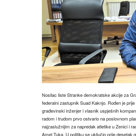
Nosilac liste Stranke demokratske akcije za Grad
federalni zastupnik Suad Kaknjo. Rođen je prije 
građevinski inženjer i vlasnik uspješnih kompa
radom i trudom prvo ostvario na poslovnom planu 
najzaslužnijim za napredak atletike u Zenici i r
Amel Tuka. U politiku se uključio prije deseta