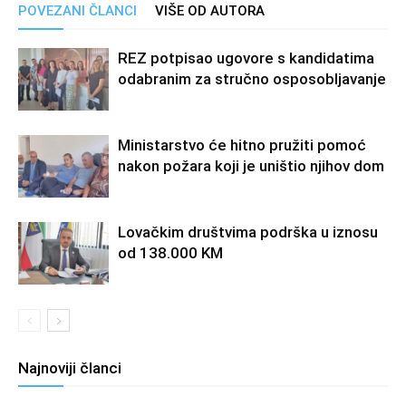
POVEZANI ČLANCI
VIŠE OD AUTORA
REZ potpisao ugovore s kandidatima
odabranim za stručno osposobljavanje
Ministarstvo će hitno pružiti pomoć
nakon požara koji je uništio njihov dom
Lovačkim društvima podrška u iznosu
od 138.000 KM
Najnoviji članci