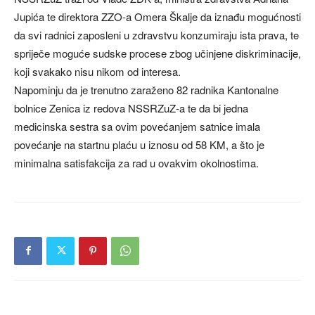
Jupića te direktora ZZO-a Omera Škalje da iznađu mogućnosti
da svi radnici zaposleni u zdravstvu konzumiraju ista prava, te
spriječe moguće sudske procese zbog učinjene diskriminacije,
koji svakako nisu nikom od interesa.
Napominju da je trenutno zaraženo 82 radnika Kantonalne
bolnice Zenica iz redova NSSRZuZ-a te da bi jedna
medicinska sestra sa ovim povećanjem satnice imala
povećanje na startnu plaću u iznosu od 58 KM, a što je
minimalna satisfakcija za rad u ovakvim okolnostima.