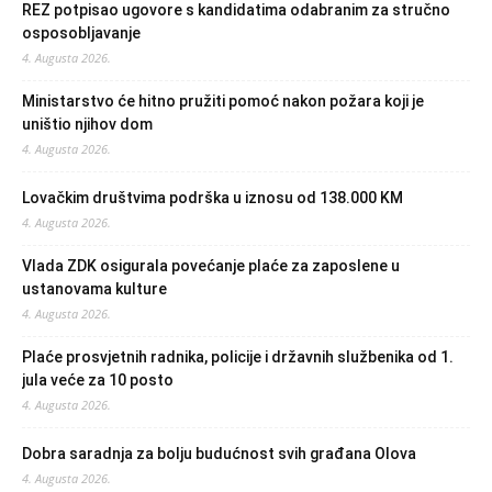
REZ potpisao ugovore s kandidatima odabranim za stručno
osposobljavanje
4. Augusta 2026.
Ministarstvo će hitno pružiti pomoć nakon požara koji je
uništio njihov dom
4. Augusta 2026.
Lovačkim društvima podrška u iznosu od 138.000 KM
4. Augusta 2026.
Vlada ZDK osigurala povećanje plaće za zaposlene u
ustanovama kulture
4. Augusta 2026.
Plaće prosvjetnih radnika, policije i državnih službenika od 1.
jula veće za 10 posto
4. Augusta 2026.
Dobra saradnja za bolju budućnost svih građana Olova
4. Augusta 2026.