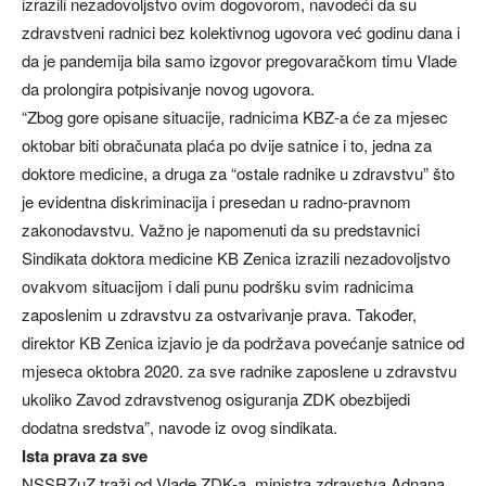
izrazili nezadovoljstvo ovim dogovorom, navodeći da su
zdravstveni radnici bez kolektivnog ugovora već godinu dana i
da je pandemija bila samo izgovor pregovaračkom timu Vlade
da prolongira potpisivanje novog ugovora.
“Zbog gore opisane situacije, radnicima KBZ-a će za mjesec
oktobar biti obračunata plaća po dvije satnice i to, jedna za
doktore medicine, a druga za “ostale radnike u zdravstvu” što
je evidentna diskriminacija i presedan u radno-pravnom
zakonodavstvu. Važno je napomenuti da su predstavnici
Sindikata doktora medicine KB Zenica izrazili nezadovoljstvo
ovakvom situacijom i dali punu podršku svim radnicima
zaposlenim u zdravstvu za ostvarivanje prava. Također,
direktor KB Zenica izjavio je da podržava povećanje satnice od
mjeseca oktobra 2020. za sve radnike zaposlene u zdravstvu
ukoliko Zavod zdravstvenog osiguranja ZDK obezbijedi
dodatna sredstva”, navode iz ovog sindikata.
Ista prava za sve
NSSRZuZ traži od Vlade ZDK-a, ministra zdravstva Adnana