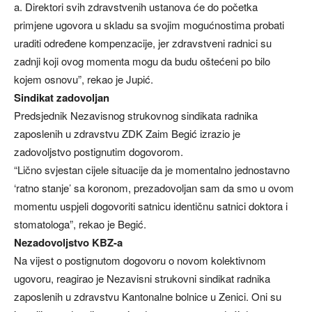
a. Direktori svih zdravstvenih ustanova će do početka
primjene ugovora u skladu sa svojim mogućnostima probati
uraditi određene kompenzacije, jer zdravstveni radnici su
zadnji koji ovog momenta mogu da budu oštećeni po bilo
kojem osnovu”, rekao je Jupić.
Sindikat zadovoljan
Predsjednik Nezavisnog strukovnog sindikata radnika
zaposlenih u zdravstvu ZDK Zaim Begić izrazio je
zadovoljstvo postignutim dogovorom.
“Lično svjestan cijele situacije da je momentalno jednostavno
‘ratno stanje’ sa koronom, prezadovoljan sam da smo u ovom
momentu uspjeli dogovoriti satnicu identičnu satnici doktora i
stomatologa”, rekao je Begić.
Nezadovoljstvo KBZ-a
Na vijest o postignutom dogovoru o novom kolektivnom
ugovoru, reagirao je Nezavisni strukovni sindikat radnika
zaposlenih u zdravstvu Kantonalne bolnice u Zenici. Oni su