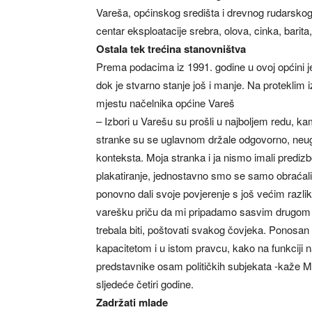
Vareša, općinskog središta i drevnog rudarskog 
centar eksploatacije srebra, olova, cinka, barita
Ostala tek trećina stanovništva
Prema podacima iz 1991. godine u ovoj općini j
dok je stvarno stanje još i manje. Na proteklim
mjestu načelnika općine Vareš
– Izbori u Varešu su prošli u najboljem redu, ka
stranke su se uglavnom držale odgovorno, neugrož
konteksta. Moja stranka i ja nismo imali prediz
plakatiranje, jednostavno smo se samo obraćali
ponovno dali svoje povjerenje s još većim razl
varešku priču da mi pripadamo sasvim drugom d
trebala biti, poštovati svakog čovjeka. Ponosa
kapacitetom i u istom pravcu, kako na funkciji 
predstavnike osam političkih subjekata -kaže Ma
sljedeće četiri godine.
Zadržati mlade