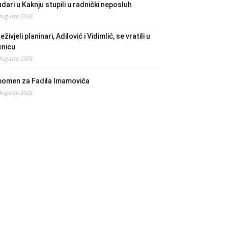
dari u Kaknju stupili u radnički neposluh
 Augusta 2026.
eživjeli planinari, Adilović i Vidimlić, se vratili u
enicu
 Augusta 2026.
pomen za Fadila Imamovića
 Augusta 2026.