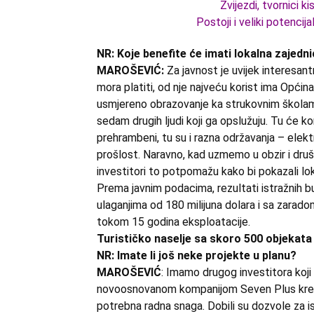
Zvijezdi, tvornici k
Postoji i veliki potencija
NR: Koje benefite će imati lokalna zajedn
MAROŠEVIĆ:
Za javnost je uvijek interesan
mora platiti, od nje najveću korist ima Općina i
usmjereno obrazovanje ka strukovnim školama
sedam drugih ljudi koji ga opslužuju. Tu će kor
prehrambeni, tu su i razna održavanja – elekt
prošlost. Naravno, kad uzmemo u obzir i društ
investitori to potpomažu kako bi pokazali lo
Prema javnim podacima, rezultati istražnih buš
ulaganjima od 180 milijuna dolara i sa zarad
tokom 15 godina eksploatacije.
Turističko naselje sa skoro 500 objekata
NR: Imate li još neke projekte u planu?
MAROŠEVIĆ
: Imamo drugog investitora koj
novoosnovanom kompanijom Seven Plus kreće 
potrebna radna snaga. Dobili su dozvole za is