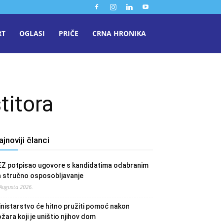
RT
OGLASI
PRIČE
CRNA HRONIKA
titora
ajnoviji članci
EZ potpisao ugovore s kandidatima odabranim
a stručno osposobljavanje
 Augusta 2026.
nistarstvo će hitno pružiti pomoć nakon
žara koji je uništio njihov dom