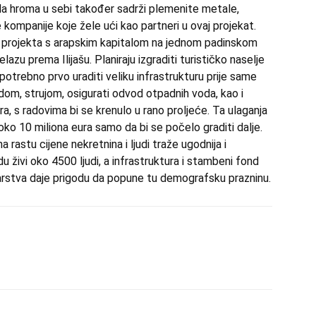
uda hroma u sebi također sadrži plemenite metale,
 kompanije koje žele ući kao partneri u ovaj projekat.
eg projekta s arapskim kapitalom na jednom padinskom
azu prema Ilijašu. Planiraju izgraditi turističko naselje
 potrebno prvo uraditi veliku infrastrukturu prije same
dom, strujom, osigurati odvod otpadnih voda, kao i
a, s radovima bi se krenulo u rano proljeće. Ta ulaganja
i oko 10 miliona eura samo da bi se počelo graditi dalje.
a rastu cijene nekretnina i ljudi traže ugodnija i
u živi oko 4500 ljudi, a infrastruktura i stambeni fond
darstva daje prigodu da popune tu demografsku prazninu.