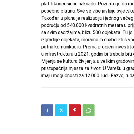
platili koncesionu naknadu. Poznato je da r
posebno platinu. Sve se više javljaju svjetske
Također, u planu je realizacija i jednog već
području od 540.000 kvadratnih metara u prijel
sa svim sadržajima, blizu 500 objekata. Tu je
izgradnje objekata, moramo ih snabdjeti s vo
putnu komunikaciju. Prema procjeni investitor
u infrastrukturu u 2021. godini bi trebala bit
Mijenja se kultura življenja, u velikim gradovim
pristupačnija mjesta za život. U Varešu u grad
imaju mogućnosti za 12.000 ljudi. Razvoj ru