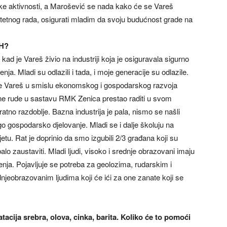
ke aktivnosti, a Marošević se nada kako će se Vareš
ritetnog rada, osigurati mladim da svoju budućnost grade na
iH?
ad je Vareš živio na industriji koja je osiguravala sigurno
enja. Mladi su odlazili i tada, i moje generacije su odlazile.
da je Vareš u smislu ekonomskog i gospodarskog razvoja
zne rude u sastavu RMK Zenica prestao raditi u svom
ratno razdoblje. Bazna industrija je pala, nismo se našli
gospodarsko djelovanje. Mladi se i dalje školuju na
etu. Rat je doprinio da smo izgubili 2/3 građana koji su
alo zaustaviti. Mladi ljudi, visoko i srednje obrazovani imaju
enja. Pojavljuje se potreba za geolozima, rudarskim i
dnjeobrazovanim ljudima koji će ići za one zanate koji se
acija srebra, olova, cinka, barita. Koliko će to pomoći