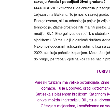
razvoju Vareša i poboljšati život građana?
MAROŠEVIĆ:
Željezna ruda obilježila je zadnji
željezaru na Balkanu. To je nosilo razvoj grada. 
Energoinvesta, ali i tu tehnologiju pojelo je vrij
tehnologije. Zlatne groznice niti ima niti postoji
mediju. Bivši Energoinvestov rudnik u stečaju ku
sjedištem u Varešu, čiji je osnivač društvo Adriat
Nakon petogodišnjih istražnih radnji, u fazi su 
2022. planiraju početi s kopanjem. Morat će riješ
do pruge, još treba vidjeti na koji će se način pr
TURIST
Vareški turizam ima velike potencijale. Zime s
domaća. Tu je Bobovac, grad Kotromanića, 
Sutjeska s blaženom kraljicom Katarinom K
crkva, možda i najstarija u BiH, tu je i drv
Oćevija s majdanima, kovačnicama na vode