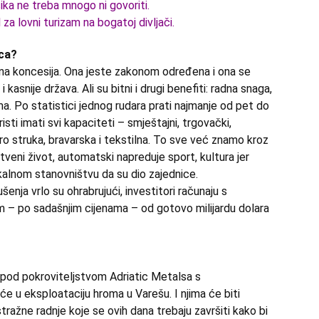
isika ne treba mnogo ni govoriti.
l za lovni turizam na bogatoj divljači.
ica?
tna koncesija. Ona jeste zakonom određena i ona se
 kasnije država. Ali su bitni i drugi benefiti: radna snaga,
. Po statistici jednog rudara prati najmanje od pet do
isti imati svi kapaciteti – smještajni, trgovački,
ro struka, bravarska i tekstilna. To sve već znamo kroz
veni život, automatski napreduje sport, kultura jer
kalnom stanovništvu da su dio zajednice.
enja vrlo su ohrabrujući, investitori računaju s
om – po sadašnjim cijenama – od gotovo milijardu dolara
i pod pokroviteljstvom Adriatic Metalsa s
u eksploataciju hroma u Varešu. I njima će biti
tražne radnje koje se ovih dana trebaju završiti kako bi