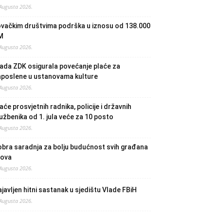
 Augusta 2026.
ovačkim društvima podrška u iznosu od 138.000
M
 Augusta 2026.
ada ZDK osigurala povećanje plaće za
aposlene u ustanovama kulture
 Augusta 2026.
aće prosvjetnih radnika, policije i državnih
užbenika od 1. jula veće za 10 posto
 Augusta 2026.
bra saradnja za bolju budućnost svih građana
lova
 Augusta 2026.
javljen hitni sastanak u sjedištu Vlade FBiH
 Augusta 2026.