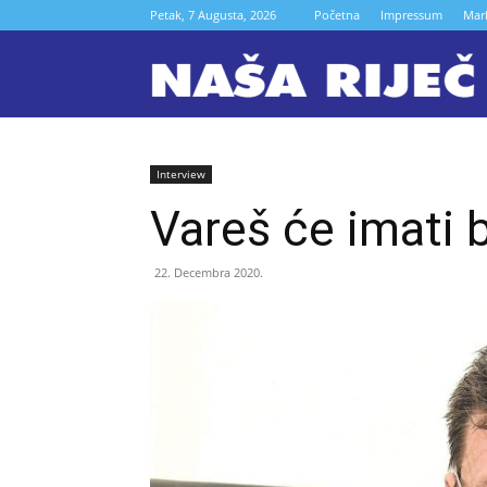
Petak, 7 Augusta, 2026
Početna
Impressum
Mar
N
r
Interview
Vareš će imati b
Z
22. Decembra 2020.