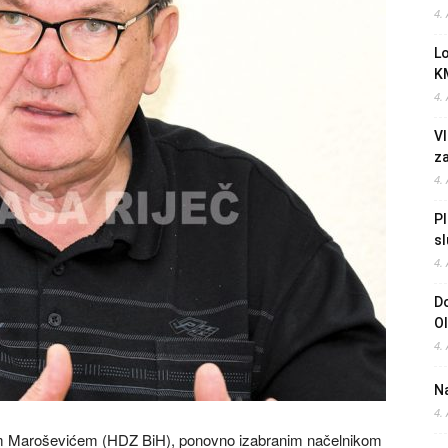
4.
L
K
4.
Vl
z
4.
Pl
sl
4.
Do
O
4.
Na
4.
m Maroševićem (HDZ BiH), ponovno izabranim načelnikom