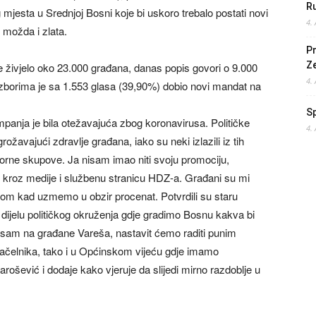
Ru
mjesta u Srednjoj Bosni koje bi uskoro trebalo postati novi
4.
, možda i zlata.
Pr
Z
e živjelo oko 23.000 građana, danas popis govori o 9.000
4.
 izborima je sa 1.553 glasa (39,90%) dobio novi mandat na
S
mpanja je bila otežavajuća zbog koronavirusa. Političke
4.
avajući zdravlje građana, iako su neki izlazili iz tih
borne skupove. Ja nisam imao niti svoju promociju,
 kroz medije i službenu stranicu HDZ-a. Građani su mi
ikom kad uzmemo u obzir procenat. Potvrdili su staru
ijelu političkog okruženja gdje gradimo Bosnu kakva bi
n sam na građane Vareša, nastavit ćemo raditi punim
načelnika, tako i u Općinskom vijeću gdje imamo
rošević i dodaje kako vjeruje da slijedi mirno razdoblje u