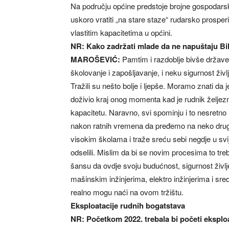
Na području općine predstoje brojne gospodars
uskoro vratiti „na stare staze“ rudarsko prospe
vlastitim kapacitetima u općini.
NR: Kako zadržati mlade da ne napuštaju B
MAROŠEVIĆ:
Pamtim i razdoblje bivše države k
školovanje i zapošljavanje, i neku sigurnost življ
Tražili su nešto bolje i ljepše. Moramo znati 
doživio kraj onog momenta kad je rudnik želje
kapacitetu. Naravno, svi spominju i to nesretno 
nakon ratnih vremena da pređemo na neko drugo 
visokim školama i traže sreću sebi negdje u svij
odselili. Mislim da bi se novim procesima to treb
šansu da ovdje svoju budućnost, sigurnost življ
mašinskim inžinjerima, elektro inžinjerima i sre
realno mogu naći na ovom tržištu.
Eksploatacije rudnih bogatstava
NR: Početkom 2022. trebala bi početi eksploat