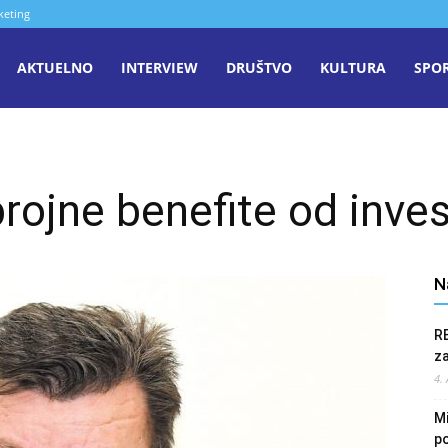
keting
aša
AKTUELNO
INTERVIEW
DRUŠTVO
KULTURA
SPO
iječ
rojne benefite od inves
enica
N
R
z
4.
Mi
po