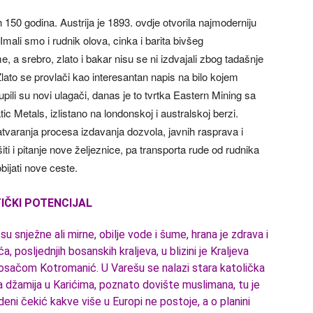
h 150 godina. Austrija je 1893. ovdje otvorila najmoderniju
Imali smo i rudnik olova, cinka i barita bivšeg
eme, a srebro, zlato i bakar nisu se ni izdvajali zbog tadašnje
. Zlato se provlači kao interesantan napis na bilo kojem
pili su novi ulagači, danas je to tvrtka Eastern Mining sa
ic Metals, izlistano na londonskoj i australskoj berzi.
zatvaranja procesa izdavanja dozvola, javnih rasprava i
iti i pitanje nove željeznice, pa transporta rude od rudnika
obijati nove ceste.
IČKI POTENCIJAL
u snježne ali mirne, obilje vode i šume, hrana je zdrava i
posljednjih bosanskih kraljeva, u blizini je Kraljeva
osačom Kotromanić. U Varešu se nalazi stara katolička
ena džamija u Karićima, poznato dovište muslimana, tu je
ni čekić kakve više u Europi ne postoje, a o planini