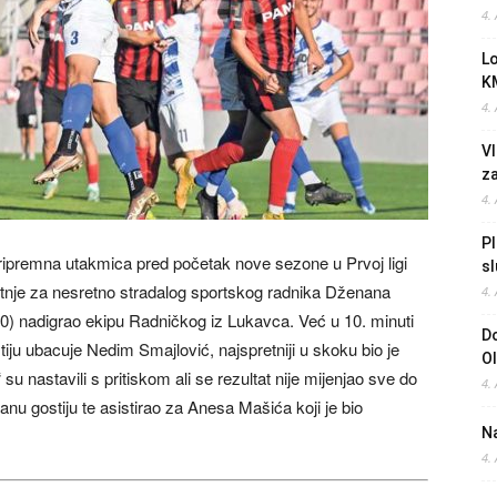
4.
L
K
4.
Vl
z
4.
Pl
 pripremna utakmica pred početak nove sezone u Prvoj ligi
sl
tnje za nesretno stradalog sportskog radnika Dženana
4.
(1:0) nadigrao ekipu Radničkog iz Lukavca. Već u 10. minuti
Do
iju ubacuje Nedim Smajlović, najspretniji u skoku bio je
O
u nastavili s pritiskom ali se rezultat nije mijenjao sve do
4.
nu gostiju te asistirao za Anesa Mašića koji je bio
Na
4.