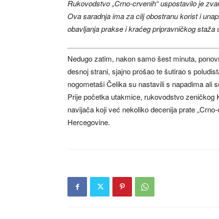
Rukovodstvo „Crno-crvenih“ uspostavilo je zvan
Ova saradnja ima za cilj obostranu korist i un
obavljanja prakse i kraćeg pripravničkog staža 
Nedugo zatim, nakon samo šest minuta, ponovno s
desnoj strani, sjajno prošao te šutirao s poludi
nogometaši Čelika su nastavili s napadima ali se
Prije početka utakmice, rukovodstvo zeničkog K
navijača koji već nekoliko decenija prate „Crno-
Hercegovine.