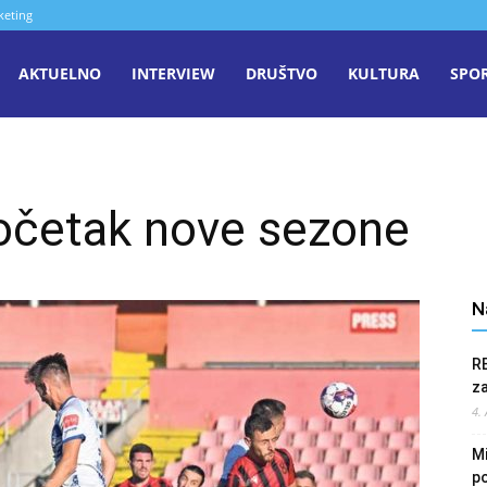
keting
aša
AKTUELNO
INTERVIEW
DRUŠTVO
KULTURA
SPO
iječ
očetak nove sezone
enica
N
R
z
4.
Mi
po