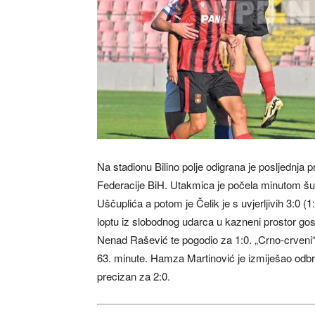
Na stadionu Bilino polje odigrana je posljednja
Federacije BiH. Utakmica je počela minutom šu
Uščuplića a potom je Čelik je s uvjerljivih 3:0 
loptu iz slobodnog udarca u kazneni prostor gost
Nenad Rašević te pogodio za 1:0. „Crno-crveni“ s
63. minute. Hamza Martinović je izmiješao odbra
precizan za 2:0.