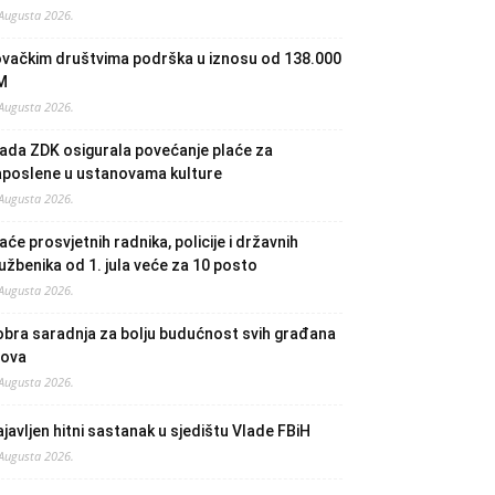
 Augusta 2026.
ovačkim društvima podrška u iznosu od 138.000
M
 Augusta 2026.
ada ZDK osigurala povećanje plaće za
aposlene u ustanovama kulture
 Augusta 2026.
aće prosvjetnih radnika, policije i državnih
užbenika od 1. jula veće za 10 posto
 Augusta 2026.
bra saradnja za bolju budućnost svih građana
lova
 Augusta 2026.
javljen hitni sastanak u sjedištu Vlade FBiH
 Augusta 2026.