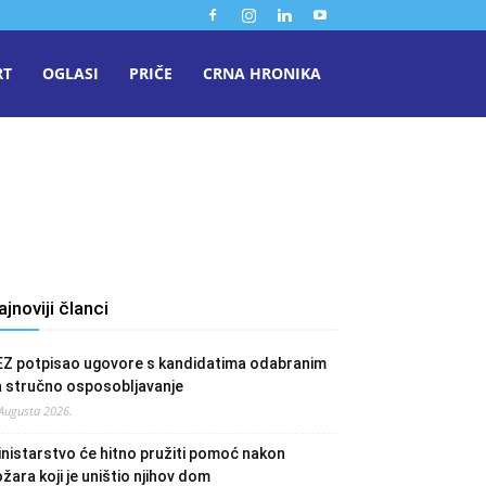
RT
OGLASI
PRIČE
CRNA HRONIKA
ajnoviji članci
EZ potpisao ugovore s kandidatima odabranim
a stručno osposobljavanje
 Augusta 2026.
nistarstvo će hitno pružiti pomoć nakon
žara koji je uništio njihov dom