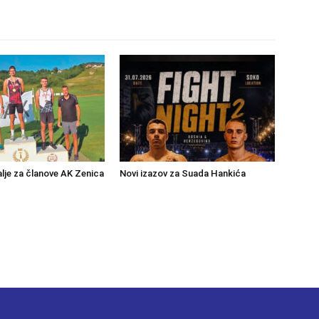
lje za članove AK Zenica
Novi izazov za Suada Hankića