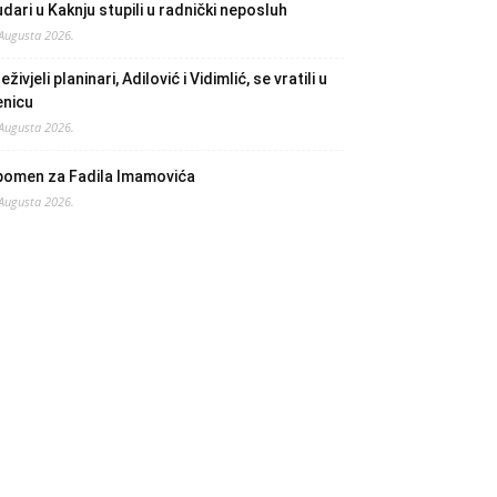
dari u Kaknju stupili u radnički neposluh
 Augusta 2026.
eživjeli planinari, Adilović i Vidimlić, se vratili u
enicu
 Augusta 2026.
pomen za Fadila Imamovića
 Augusta 2026.