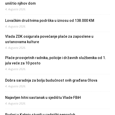
uništio njihov dom
4. Augusta 2026.
Lovačkim društvima podrška u iznosu od 138.000 KM
4. Augusta 2026.
Vlada ZDK osigurala povećanje plaće za zaposlene u
ustanovama kulture
4. Augusta 2026.
Plaće prosvjetnih radnika, policije i državnih službenika od 1.
jula veće za 10 posto
4. Augusta 2026.
Dobra saradnja za bolju budućnost svih građana Olova
4. Augusta 2026.
Najavljen hitni sastanak u sjedištu Vlade FBiH
4. Augusta 2026.
Rudari u Kaknju stupili u radnički neposluh