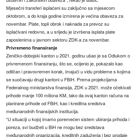
Mjesečni transferi isplaćeni su zaključno sa mjesecom
oktobrom, a do kraja godine izmirena je većina obaveza za
novembar. Plate, topli obrok i naknada za prevoz su
isplaćivani redovno, a u srijedu je izvršena isplata plate
zaposlenima u javnom sektoru ZDK-a za novembar.
Privremeno finansiranje
Zeničko-dobojski kanton u 2021. godinu ušao je sa Odlukom o
privremenom finansiranju, što se, ocijenio je, pokazalo kao
odličan i pravovremen korak, imajući u vidu probleme s kojima
se suočavaju drugi kantoni u FBiH. Prema projekcijama
Federalnog ministarstva finansija, ZDK u 2021. može očekivati
prihode manje 100 miliona KM, tako da ovaj kanton računa na
planirane prihode od FBiH, kao i kreditna sredstva
međunarodnih finansijskih institucija.
“U situaciji u kojoj imamo poremećen sistem ubiranja prihoda i
poreza, svi budžeti u BiH ne mogu bez sredstava
međunarodnih organizacija, kreditnih zaduženja i bez prodaje