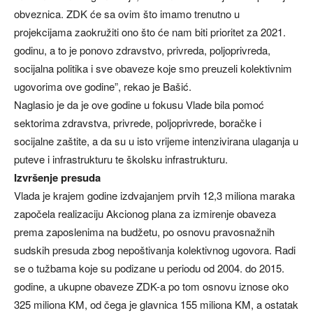
obveznica. ZDK će sa ovim što imamo trenutno u
projekcijama zaokružiti ono što će nam biti prioritet za 2021.
godinu, a to je ponovo zdravstvo, privreda, poljoprivreda,
socijalna politika i sve obaveze koje smo preuzeli kolektivnim
ugovorima ove godine”, rekao je Bašić.
Naglasio je da je ove godine u fokusu Vlade bila pomoć
sektorima zdravstva, privrede, poljoprivrede, boračke i
socijalne zaštite, a da su u isto vrijeme intenzivirana ulaganja u
puteve i infrastrukturu te školsku infrastrukturu.
Izvršenje presuda
Vlada je krajem godine izdvajanjem prvih 12,3 miliona maraka
započela realizaciju Akcionog plana za izmirenje obaveza
prema zaposlenima na budžetu, po osnovu pravosnažnih
sudskih presuda zbog nepoštivanja kolektivnog ugovora. Radi
se o tužbama koje su podizane u periodu od 2004. do 2015.
godine, a ukupne obaveze ZDK-a po tom osnovu iznose oko
325 miliona KM, od čega je glavnica 155 miliona KM, a ostatak