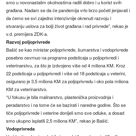
smo u novonastalim okolnostima radili dobro i u korist svih
građana. Nadam se da će pandemija vrlo brzo početi jenjavati i
da ćemo se svi zajedno intenzivnije okrenuti razvoju i
stvaranju uslova za bolji život građana i rad privrede”, rekao je
v.d. premijera ZDK-a.
Razvoj poljoprivrede
Bašić se kao ministar poljoprivrede, šumarstva i vodoprivrede
posebno osvrnuo na programe podsticaja u poljoprivredi i
veterinarstvu, za što je izdvojeno više od 4 miliona KM. Kroz
22 podsticaja u poljoprivredi i više od 18 podsticaja u veterini,
osigurano je 3,5 miliona KM za poljoprivredu i oko pola miliona
KM za veterinarstvo.
“U fokusu je bila malinarstvo, plastenička proizvodnja i
peradarstvo i na tome će se bazirati i naredne godine. Što se
tiče poljoprivrede i veterine donijeli smo sve odluke, a dosad
smo ukupno isplatili 2,5 miliona KM”, rekao je Bašić.
Vodoprivreda