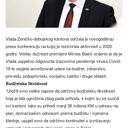
Vlada Zeničko-dobojskog kantona održala je novogodišnju
press konferenciju na kojoj je rezimirala aktivnosti u 2020.
godini. Vršilac dužnosti premijera Mirnes Bašić ocijenio je da je
Vlada uspješno odgovorila izazovima pandemije virusa Covid-
19 te uspjela amortizovati udare na budžet, zdravstvo,
privredu, poljoprivredu, socijalnu zaštitu i druge oblasti.
Budžetska likvidnost
“Uložili smo velike napore da održimo budžetsku likvidnost
koja je bila ugrožena zbog pada prihoda, s kojim su se suočili
svi kantoni. Iako su prihodi manji 36 miliona KM u odnosu na
plan, domaćinskim odnosom prema budžetu i mjerama
štednje, uspjeli smo da održimo kontinuitet u izvršavanju
ustavnih i zakonskih obaveza”, rekao je Bašić.