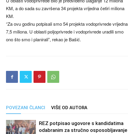
U oblasti vodoprivrede bilo je predviđeno ulaganje 12 miliona
KM, a do sada su završena 34 projekta vrijedna četiri miliona
KM.
“Za ovu godinu potpisali smo 54 projekta vodoprivrede vrijedna
7,5 miliona. U oblasti poljoprivrede i vodoprivrede uradili smo
ono što smo i planirali”, rekao je Bašić.
POVEZANI ČLANCI
VIŠE OD AUTORA
REZ potpisao ugovore s kandidatima
odabranim za stručno osposobljavanje