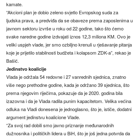
kamate.
“Akcioni plan je dobio zeleno svjetlo Evropskog suda za
ljudska prava, a predviđa da se obaveze prema zaposlenima u
javnom sektoru izvrše u roku od 22 godine, tako što ćemo
svake naredne godine izdvajati iznos 12,3 miliona KM. Ovo je
veliki uspjeh vlade, jer smo ozbiljno krenuli u rješavanje pitanja
koje je prijetilo stabilnosti budžeta i kolapsom ZDK-a”, rekao je
Bašić.
Jedinstvo koalicije
Vlada je održala 54 redovne i 27 vanrednih sjednica, znatno
više nego prethodne godine, kada je održano 39 sjednica, što
prema njegovim riječima, pokazuje da je 2020. godina bila
izazovna i da je Vlada radila punim kapacitetom. Velika većina
odluka na Vladi donesena je jednoglasno, što je, ističe, dodatni
argument jedinstvu koalicione Vlade.
“Za svoj rad dobili smo javno priznanje međunarodnih
dužnosnika i političkih lidera u BiH, što je još jedna potvrda da