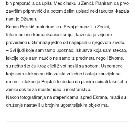
bih preporučila da upišu Medicinsku u Zenici. Planiram da prvo
završim pripravnički a potom želim upisati neki fakultet -kazala
nam je Džanan.
Kenan Pojskić maturirao je u Prvoj gimnaziji u Zenici,
Informaciono-komunikacioni smjer, kaže da je vrijeme
provedeno u Gimnaziji jedno od najljepših u njegovom životu.
– Svi ljudi koje sam tamo upoznao, iskustva koja sam stekao,
lekcije koje sam naučio ne samo iz predmeta nego i životne,
su nešto što ću kroz cijeli život nositi sa sobom. Uspomene
koje sam stekao su bile zaista vrijedne i ostaju zauvijek sa
mnom -istakao je Pojskić te dodao da planira upisati fakultet u
Zenici dok bi za master išao u inostranstvo.
Nakon fotografiranja na stepenicama ispred Ekrana, mladi su
druženje nastavili u brojnim ugostiteljskim objektima.