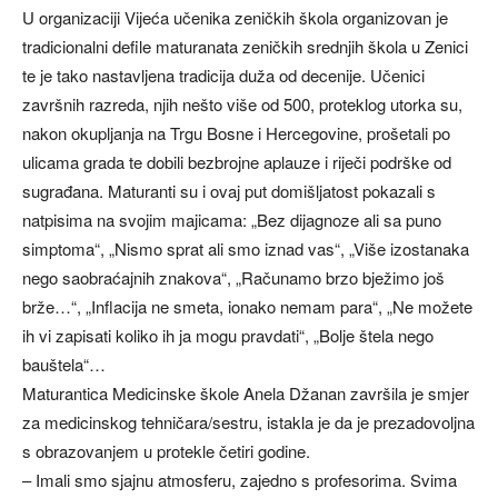
U organizaciji Vijeća učenika zeničkih škola organizovan je
tradicionalni defile maturanata zeničkih srednjih škola u Zenici
te je tako nastavljena tradicija duža od decenije. Učenici
završnih razreda, njih nešto više od 500, proteklog utorka su,
nakon okupljanja na Trgu Bosne i Hercegovine, prošetali po
ulicama grada te dobili bezbrojne aplauze i riječi podrške od
sugrađana. Maturanti su i ovaj put domišljatost pokazali s
natpisima na svojim majicama: „Bez dijagnoze ali sa puno
simptoma“, „Nismo sprat ali smo iznad vas“, „Više izostanaka
nego saobraćajnih znakova“, „Računamo brzo bježimo još
brže…“, „Inflacija ne smeta, ionako nemam para“, „Ne možete
ih vi zapisati koliko ih ja mogu pravdati“, „Bolje štela nego
bauštela“…
Maturantica Medicinske škole Anela Džanan završila je smjer
za medicinskog tehničara/sestru, istakla je da je prezadovoljna
s obrazovanjem u protekle četiri godine.
– Imali smo sjajnu atmosferu, zajedno s profesorima. Svima