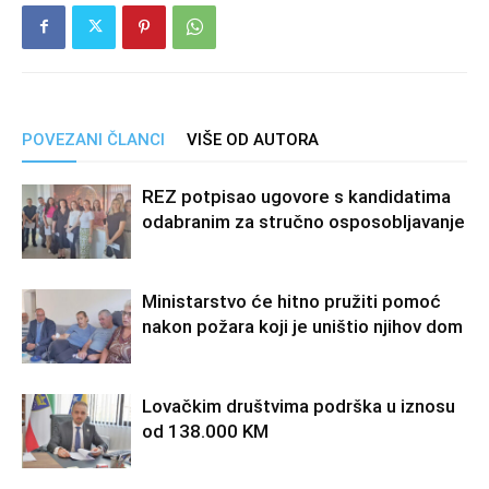
POVEZANI ČLANCI
VIŠE OD AUTORA
REZ potpisao ugovore s kandidatima
odabranim za stručno osposobljavanje
Ministarstvo će hitno pružiti pomoć
nakon požara koji je uništio njihov dom
Lovačkim društvima podrška u iznosu
od 138.000 KM