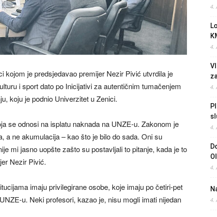
4.
L
K
4.
Vl
 kojom je predsjedavao premijer Nezir Pivić utvrdila je
z
lturu i sport dato po Inicijativi za autentičnim tumačenjem
4.
, koju je podnio Univerzitet u Zenici.
Pl
sl
koja se odnosi na isplatu naknada na UNZE-u. Zakonom je
4.
, a ne akumulacija – kao što je bilo do sada. Oni su
Do
nije mi jasno uopšte zašto su postavljali to pitanje, kada je to
O
jer Nezir Pivić.
4.
itucijama imaju privilegirane osobe, koje imaju po četiri-pet
Na
 UNZE-u. Neki profesori, kazao je, nisu mogli imati nijedan
4.