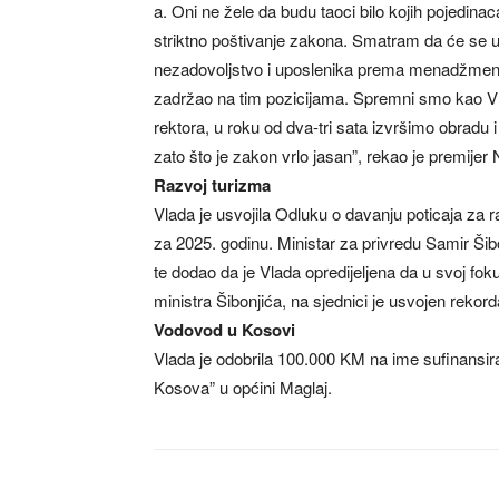
a. Oni ne žele da budu taoci bilo kojih pojedinaca
striktno poštivanje zakona. Smatram da će se u t
nezadovoljstvo i uposlenika prema menadžmentu 
zadržao na tim pozicijama. Spremni smo kao Vl
rektora, u roku od dva-tri sata izvršimo obradu 
zato što je zakon vrlo jasan”, rekao je premijer 
Razvoj turizma
Vlada je usvojila Odluku o davanju poticaja za r
za 2025. godinu. Ministar za privredu Samir Šibo
te dodao da je Vlada opredijeljena da u svoj fok
ministra Šibonjića, na sjednici je usvojen reko
Vodovod u Kosovi
Vlada je odobrila 100.000 KM na ime sufinansir
Kosova” u općini Maglaj.