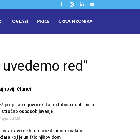
RT
OGLASI
PRIČE
CRNA HRONIKA
a uvedemo red”
ajnoviji članci
EZ potpisao ugovore s kandidatima odabranim
a stručno osposobljavanje
 Augusta 2026.
nistarstvo će hitno pružiti pomoć nakon
žara koji je uništio njihov dom