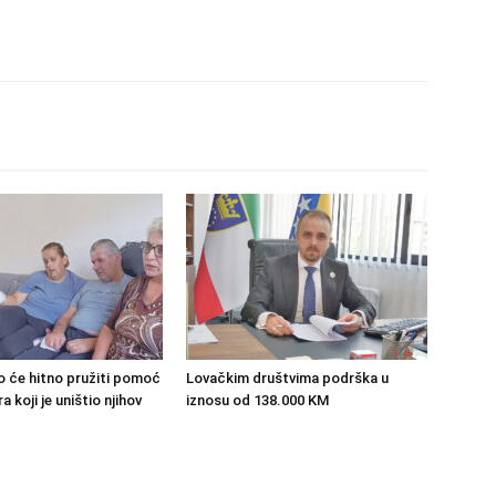
o će hitno pružiti pomoć
Lovačkim društvima podrška u
 koji je uništio njihov
iznosu od 138.000 KM