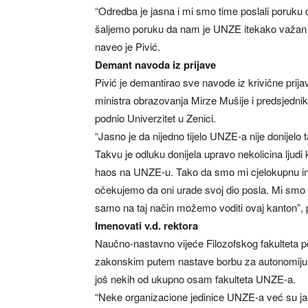
“Odredba je jasna i mi smo time poslali poruku 
šaljemo poruku da nam je UNZE itekako važan
naveo je Pivić.
Demant navoda iz prijave
Pivić je demantirao sve navode iz krivične prijav
ministra obrazovanja Mirze Mušije i predsjedni
podnio Univerzitet u Zenici.
“Jasno je da nijedno tijelo UNZE-a nije donijelo
Takvu je odluku donijela upravo nekolicina ljudi ko
haos na UNZE-u. Tako da smo mi cjelokupnu inf
očekujemo da oni urade svoj dio posla. Mi smo 
samo na taj način možemo voditi ovaj kanton”, p
Imenovati v.d. rektora
Naučno-nastavno vijeće Filozofskog fakulteta p
zakonskim putem nastave borbu za autonomiju U
još nekih od ukupno osam fakulteta UNZE-a.
“Neke organizacione jedinice UNZE-a već su jasn