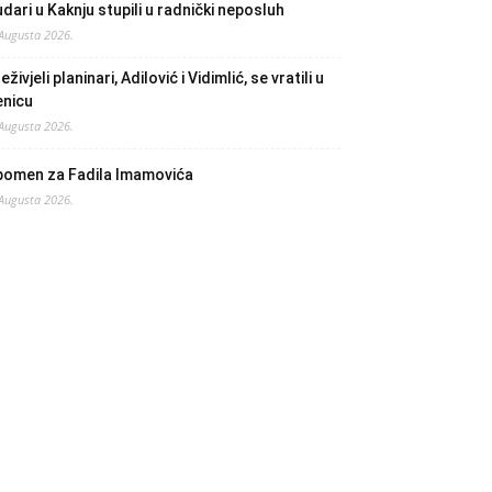
dari u Kaknju stupili u radnički neposluh
 Augusta 2026.
eživjeli planinari, Adilović i Vidimlić, se vratili u
enicu
 Augusta 2026.
pomen za Fadila Imamovića
 Augusta 2026.