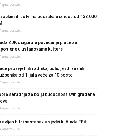
 Augusta 2026.
ovačkim društvima podrška u iznosu od 138.000
M
 Augusta 2026.
ada ZDK osigurala povećanje plaće za
aposlene u ustanovama kulture
 Augusta 2026.
aće prosvjetnih radnika, policije i državnih
užbenika od 1. jula veće za 10 posto
 Augusta 2026.
bra saradnja za bolju budućnost svih građana
lova
 Augusta 2026.
javljen hitni sastanak u sjedištu Vlade FBiH
 Augusta 2026.