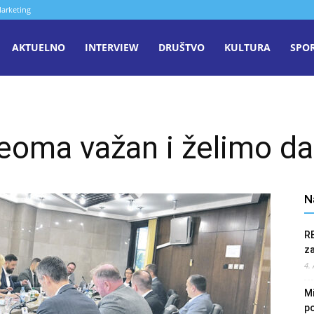
arketing
aša
AKTUELNO
INTERVIEW
DRUŠTVO
KULTURA
SPO
iječ
eoma važan i želimo d
enica
N
R
z
4.
Mi
po