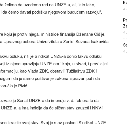
Ru
da želimo da uvedemo red na UNZE-u, ali, isto tako,
4.
 i da ćemo davati podršku njegovom budućem razvoju”,
Pr
Z
4.
e koju je protiv njega, ministrice finansija Dženane Čišije,
ka Upravnog odbora Univerziteta u Zenici Suvada Isakovića
S
4.
 takvu odluku, niti je Sindikat UNZE-a donio takvu odluku.
ji iz sjene upravljaju UNZE-om i koja, u stvari, i pravi cijeli
ormaciju, kao Vlada ZDK, dostavili Tužilaštvu ZDK i
sigurni da je samo poštivanje zakona ispravan put i da
oručio je Pivić.
ozvalo je Senat UNZE-a da imenuju v. d. rektora te da
NZE-a, a ima indicija da će sličan stav zauzeti i NNV-i
o izrazile svoj stav. Svoj je stav poslao i Sindikat UNZE-