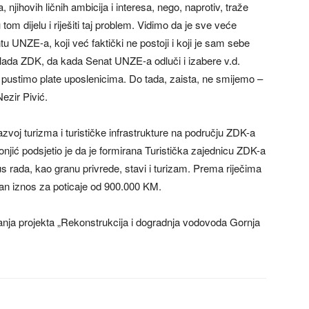
, njihovih ličnih ambicija i interesa, nego, naprotiv, traže
om dijelu i riješiti taj problem. Vidimo da je sve veće
UNZE-a, koji već faktički ne postoji i koji je sam sebe
ada ZDK, da kada Senat UNZE-a odluči i izabere v.d.
i pustimo plate uposlenicima. Do tada, zaista, ne smijemo –
Nezir Pivić.
azvoj turizma i turističke infrastrukture na području ZDK-a
njić podsjetio je da je formirana Turistička zajednicu ZDK-a
us rada, kao granu privrede, stavi i turizam. Prema riječima
rdan iznos za poticaje od 900.000 KM.
anja projekta „Rekonstrukcija i dogradnja vodovoda Gornja