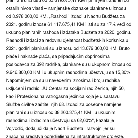
ostalih nivoa vlasti – namjenske doznake planirane u iznosu
od 8.978.000,00 KM. „Rashodi i izdaci u Nacrtu Budžeta za
2021. godinu iznose 61.117.675,41 KM i isti su za 17% veći od
ukupno planiranih rashoda i izdataka Budžeta za 2020. godinu.
Rashodi i izdaci za redovnu djelatnost budžetskih korisnika u
2021. godini planirani su u iznosu od 13.679.300,00 KM. Bruto
plaće i naknade plaća, sa pripadajućim doprinosima
poslodavca za 392 radnika, planirane su u ukupnom iznosu od
9.946.800,00 KM i u ukupnim rashodima učestvuju sa 15,80%.
Napominjem da su u navedenim iznosima i broju radnika
uključeni i radnici JU Centar za socijalni rad Zenica, njih 50,
kao i Profesionalna vatrogasna jedinica koja je u sastavu
Službe civilne zaštite, njih 68. Izdaci za posebne namjene
planirani su u iznosu od 38.260.375,41 KM i u ukupnim
rashodima i izdacima učestvuju sa 62,60%“, kazala je
Vojvodić, dodajući da je Nacrt Budžeta i razvojni jer su
značajna sredstva opredijeljena za infrastrukturne projekte.