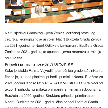
Na 6. sjednici Gradskog vijeća Zenica, održanoj proteklog
četvrtka, jednoglasno je usvojen Nacrt Budžeta Grada Zenica
za 2021. godinu, te Nacrt Odluke o izvršavanju Budžeta Grada
Zenica za 2021. godinu, te upućen u javnu raspravu u trajanju
od 10 dana.
Prihodi i primici iznose 62.597.675,41 KM
Kako je istakla Fatima Vojvodić, pomoćnica gradonačelnika za
finansije, ukupno planirani prihodi i primici u Nacrtu Budžeta za
2021. godinu iznose 62.597.675,41 KM i isti su za 20% veći od
ukupnih prihoda i primitaka planiranih Izmjenama i dopunama
Budžeta za 2020. godinu. Strukturu prihoda i primitaka po
Nacrtu Budžeta za 2021. godinu čine prihodi i primici Grada
planirani u iznosu od 53.619.675,41 KM i primljeni transferi od