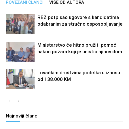
POVEZANI ČLANCI
VIŠE OD AUTORA
REZ potpisao ugovore s kandidatima
odabranim za stručno osposobljavanje
Ministarstvo će hitno pružiti pomoć
nakon požara koji je uništio njihov dom
Lovačkim društvima podrška u iznosu
od 138.000 KM
Najnoviji članci