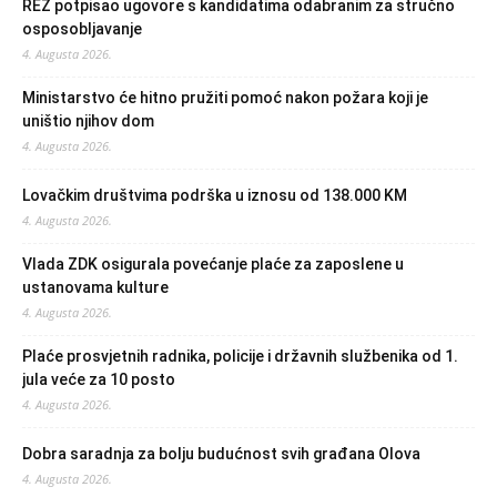
REZ potpisao ugovore s kandidatima odabranim za stručno
osposobljavanje
4. Augusta 2026.
Ministarstvo će hitno pružiti pomoć nakon požara koji je
uništio njihov dom
4. Augusta 2026.
Lovačkim društvima podrška u iznosu od 138.000 KM
4. Augusta 2026.
Vlada ZDK osigurala povećanje plaće za zaposlene u
ustanovama kulture
4. Augusta 2026.
Plaće prosvjetnih radnika, policije i državnih službenika od 1.
jula veće za 10 posto
4. Augusta 2026.
Dobra saradnja za bolju budućnost svih građana Olova
4. Augusta 2026.