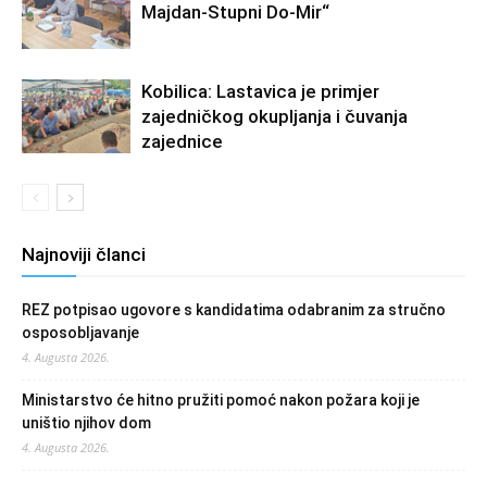
Majdan-Stupni Do-Mir“
Kobilica: Lastavica je primjer
zajedničkog okupljanja i čuvanja
zajednice
Najnoviji članci
REZ potpisao ugovore s kandidatima odabranim za stručno
osposobljavanje
4. Augusta 2026.
Ministarstvo će hitno pružiti pomoć nakon požara koji je
uništio njihov dom
4. Augusta 2026.