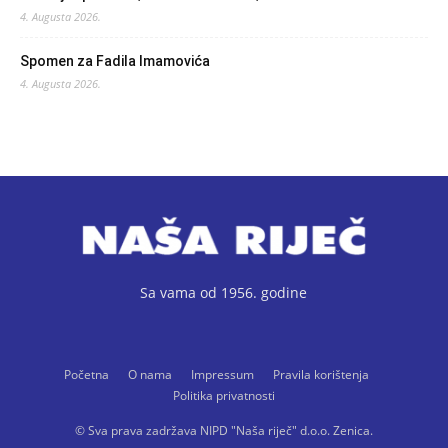
4. Augusta 2026.
Spomen za Fadila Imamovića
4. Augusta 2026.
Sa vama od 1956. godine
Početna
O nama
Impressum
Pravila korištenja
Politika privatnosti
© Sva prava zadržava NIPD "Naša riječ" d.o.o. Zenica.