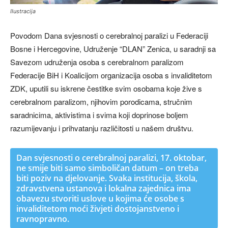
Ilustracija
Povodom Dana svjesnosti o cerebralnoj paralizi u Federaciji
Bosne i Hercegovine, Udruženje “DLAN” Zenica, u saradnji sa
Savezom udruženja osoba s cerebralnom paralizom
Federacije BiH i Koalicijom organizacija osoba s invaliditetom
ZDK, uputili su iskrene čestitke svim osobama koje žive s
cerebralnom paralizom, njihovim porodicama, stručnim
saradnicima, aktivistima i svima koji doprinose boljem
razumijevanju i prihvatanju različitosti u našem društvu.
Dan svjesnosti o cerebralnoj paralizi, 17. oktobar,
ne smije biti samo simboličan datum – on treba
biti poziv na djelovanje. Svaka institucija, škola,
zdravstvena ustanova i lokalna zajednica ima
obavezu stvoriti uslove u kojima će osobe s
invaliditetom moći živjeti dostojanstveno i
ravnopravno.