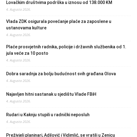
Lovačkim društvima podrška u iznosu od 138.000 KM
4. Augusta 2026.
Vlada ZDK osigurala povećanje plaće za zaposlene u
ustanovama kulture
4. Augusta 2026.
Plaće prosvjetnih radnika, policije i državnih službenika od 1.
jula veće za 10 posto
4. Augusta 2026.
Dobra saradnja za bolju budućnost svih građana Olova
4. Augusta 2026.
Najavljen hitni sastanak u sjedištu Vlade FBiH
4. Augusta 2026.
Rudari u Kaknju stupili u radnički neposluh
4. Augusta 2026.
Preživjeli planinari, Adilović i Vidimlić, se vratili u Zenicu