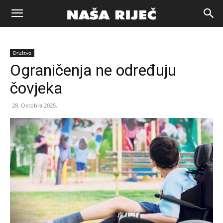
Naša
Društvo
riječ
Ograničenja ne određuju
čovjeka
Zenica
28. Oktobra 2025.