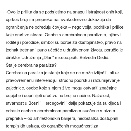
-Ovo je prilika da se podsjetimo na snagu i istrajnost onih koji,
uprkos brojnim preprekama, svakodnevno dokazuju da
ograničenja ne određuju čovjeka – nego volja, podrška i prilike
koje društvo stvara. Osobe s cerebralnom paralizom, njihovi
roditelji i porodice, simbol su borbe za dostojanstvo, pravo na
jednak tretman i puno učešće u društvenom životu, poručio je
direktor Udruženja „Dlan“ mr.soc.psih. Selvedin Dedić.
Šta je cerebralna paraliza?
Cerebralna paraliza je stanje koje se ne može izliječiti, ali uz
pravovremenu intervenciju, stručnu podršku i razumijevanje
zajednice, osobe koje s njom žive mogu ostvariti značajne
uspjehe i doprinijeti društvu na brojne načine. Nažalost,
stvarnost u Bosni i Hercegovini i dalje pokazuje da su djeca i
odrasle osobe s cerebralnom paralizom suočene s nizom
prepreka – od arhitektonskih barijera, nedostatka dostupnih
terapijskih usluga, do ograničenih mogućnosti za