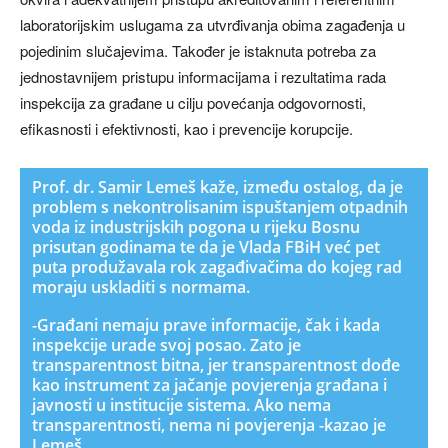
laboratorijskim uslugama za utvrđivanja obima zagađenja u
pojedinim slučajevima. Također je istaknuta potreba za
jednostavnijem pristupu informacijama i rezultatima rada
inspekcija za građane u cilju povećanja odgovornosti,
efikasnosti i efektivnosti, kao i prevencije korupcije.
Prof. dr. Samir Lemeš kaže, između ostalog, da je
problem s nekontrolisanim ispuštanjem otpadnih
voda iz industrijskih pogona u rijeku Bosnu
prisutan godinama te da je Vlada FBiH već pet
puta produžavala rok zagađivačima do kojeg rad
moraju uskladiti s normama.
-Građani nemaju prave informacije, čak i kada
inspekcije urade svoj posao. Zato je
transparentnost bitna, jer transparentnost dođe
kao instrument za jačanje povjerenja građana i
javnosti u institucije sistema. Ako nema
transparentnosti, nema ni povjerenja -kazao je
Lemeš.