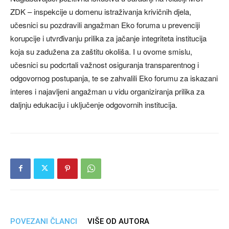
ZDK – inspekcije u domenu istraživanja krivičnih djela,
učesnici su pozdravili angažman Eko foruma u prevenciji
korupcije i utvrđivanju prilika za jačanje integriteta institucija
koja su zadužena za zaštitu okoliša. I u ovome smislu,
učesnici su podcrtali važnost osiguranja transparentnog i
odgovornog postupanja, te se zahvalili Eko forumu za iskazani
interes i najavljeni angažman u vidu organiziranja prilika za
daljnju edukaciju i uključenje odgovornih institucija.
POVEZANI ČLANCI
VIŠE OD AUTORA