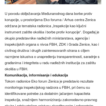
U povodu obilježavanja Međunarodnog dana borbe protiv
korupcije, u prostorijama Eko foruma / Arhus centra Zenica
održana je tematska radionica „Inspekcije kao ključni
instrument zaštite okoliša i borbe protiv korupcije“. Događaj je
okupio predstavnike nadležnih ministarstava, agencija i
inspekcijskih organa s nivoa FBiH, ZDK i Grada Zenice, kao i
civilnog društva i drugih zainteresovanih strana s ciljem
razmjene iskustva o unapređenju transparentnosti, saradnje s
građanima i integriteta u radu nadležnih institucija za zaštitu
okoliša u FBiH.
Komunikacija, informisanje i edukacija
Tokom radionice Eko forum Zenica je predstavio rezultate
monitoringa inspekcijskog nadzora u FBiH, pri čemu su
identifikovane potrebe za dodatnim jačanjem kapaciteta
inspekcija, snažnijem harmoniziranju zakonodavno-pravnog
okvira i adekvatnijem pristupu akreditovanim i referentnim