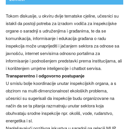
Tokom diskusije, u okviru dvije tematske cjeline, učesnici su
istakli da postoji potreba za izradom vodiča za inspekcijske
organe o saradnji s udruženjima i građanima, te da se
komunikacija, informisanje i edukacija građana o radu
inspekcija može unaprijediti i jačanjem sektora za odnose sa
javnošću, internet servisima odnosno portalima za
informisanje i podnošenjem predstavki prema institucijama, ali
i korištenjem umjetne inteligencije i chatbot servisa.
Transparentno i odgovorno postupanje
U smislu bolje koordinacije unutar inspekcijskih organa, a s
obzirom na multi-dimenzionalnost ekoloških problema,
učesnici su sugerisali da inspekcije budu organizovane na
način da se ta pitanja razmatraju unutar sektora koja
obuhvataju srodne inspekcije npr. okoliš, vode, rudarstvo,
energetika i sl.
Naglašavajući pozitivna iskustva u saradnji na relaciji MUP