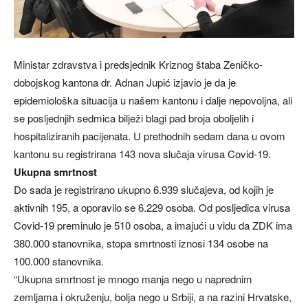
Ministar zdravstva i predsjednik Kriznog štaba Zeničko-
dobojskog kantona dr. Adnan Jupić izjavio je da je
epidemiološka situacija u našem kantonu i dalje nepovoljna, ali
se posljednjih sedmica bilježi blagi pad broja oboljelih i
hospitaliziranih pacijenata. U prethodnih sedam dana u ovom
kantonu su registrirana 143 nova slučaja virusa Covid-19.
Ukupna smrtnost
Do sada je registrirano ukupno 6.939 slučajeva, od kojih je
aktivnih 195, a oporavilo se 6.229 osoba. Od posljedica virusa
Covid-19 preminulo je 510 osoba, a imajući u vidu da ZDK ima
380.000 stanovnika, stopa smrtnosti iznosi 134 osobe na
100.000 stanovnika.
“Ukupna smrtnost je mnogo manja nego u naprednim
zemljama i okruženju, bolja nego u Srbiji, a na razini Hrvatske,