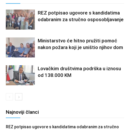
REZ potpisao ugovore s kandidatima
odabranim za stručno osposobljavanje
Ministarstvo će hitno pružiti pomoć
nakon požara koji je uništio njihov dom
Lovačkim društvima podrška u iznosu
od 138.000 KM
Najnoviji članci
REZ potpisao ugovore s kandidatima odabranim za stručno