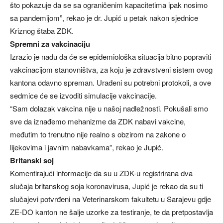
što pokazuje da se sa ograničenim kapacitetima ipak nosimo
sa pandemijom”, rekao je dr. Jupić u petak nakon sjednice
Kriznog štaba ZDK.
Spremni za vakcinaciju
Izrazio je nadu da će se epidemiološka situacija bitno popraviti
vakcinacijom stanovništva, za koju je zdravstveni sistem ovog
kantona odavno spreman. Urađeni su potrebni protokoli, a ove
sedmice će se izvoditi simulacije vakcinacije.
“Sam dolazak vakcina nije u našoj nadležnosti. Pokušali smo
sve da iznađemo mehanizme da ZDK nabavi vakcine,
međutim to trenutno nije realno s obzirom na zakone o
lijekovima i javnim nabavkama”, rekao je Jupić.
Britanski soj
Komentirajući informacije da su u ZDK-u registrirana dva
slučaja britanskog soja koronavirusa, Jupić je rekao da su ti
slučajevi potvrđeni na Veterinarskom fakultetu u Sarajevu gdje
ZE-DO kanton ne šalje uzorke za testiranje, te da pretpostavlja