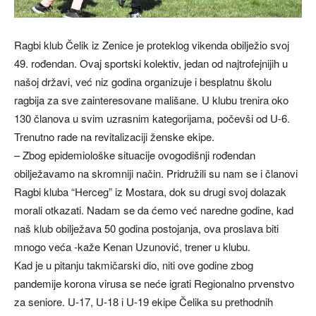
Ragbi klub Čelik iz Zenice je proteklog vikenda obilježio svoj
49. rođendan. Ovaj sportski kolektiv, jedan od najtrofejnijih u
našoj državi, već niz godina organizuje i besplatnu školu
ragbija za sve zainteresovane mališane. U klubu trenira oko
130 članova u svim uzrasnim kategorijama, počevši od U-6.
Trenutno rade na revitalizaciji ženske ekipe.
– Zbog epidemiološke situacije ovogodišnji rođendan
obilježavamo na skromniji način. Pridružili su nam se i članovi
Ragbi kluba “Herceg” iz Mostara, dok su drugi svoj dolazak
morali otkazati. Nadam se da ćemo već naredne godine, kad
naš klub obilježava 50 godina postojanja, ova proslava biti
mnogo veća -kaže Kenan Uzunović, trener u klubu.
Kad je u pitanju takmičarski dio, niti ove godine zbog
pandemije korona virusa se neće igrati Regionalno prvenstvo
za seniore. U-17, U-18 i U-19 ekipe Čelika su prethodnih