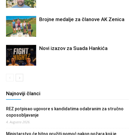
Brojne medalje za članove AK Zenica
Novi izazov za Suada Hankića
Najnoviji članci
REZ potpisao ugovore s kandidatima odabranim za stručno
osposobljavanje
4. Augusta 2026.
Ministarstvo će hitno pružiti pomoć nakon požara koji je