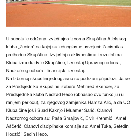
U subotu je održana Izvještajno-izborna Skupština Atletskog
kluba „Zenica“ na kojoj su jednoglasno usvojeni: Zapisnik s
prethodne Skupštine, Izvještaj o aktivnostima i rezultatima
Kluba između dvije Skupštine, Izvještaj Upravnog odbora,
Nadzornog odbora i finansijski izvještaj.
Na Izbornoj skupštini jednoglasno su podržani prijedlozi: da se
za Predsjednika Skupštine izabere Mehmed Skender, za
Predsjednika kluba Nedžad Heco (obnašao ovu funkciju i u
ranijem periodu), za njegovog zamjenika Hamza Alić, a da UO
Kluba čine još i Suad Kaknjo i Muamer Šarić. Članovi
Nadzornog odbora su: Paša Smajlović, Elvir Krehmić i Amel
Aščerić. Članovi disciplinske komisije su: Amel Tuka, Sefedin
Hodžić i Sedin Heco.