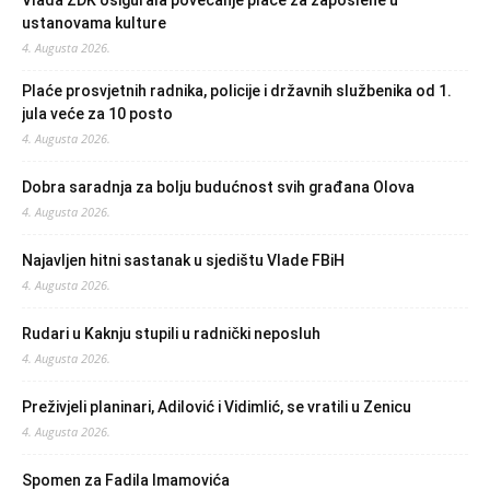
Vlada ZDK osigurala povećanje plaće za zaposlene u
ustanovama kulture
4. Augusta 2026.
Plaće prosvjetnih radnika, policije i državnih službenika od 1.
jula veće za 10 posto
4. Augusta 2026.
Dobra saradnja za bolju budućnost svih građana Olova
4. Augusta 2026.
Najavljen hitni sastanak u sjedištu Vlade FBiH
4. Augusta 2026.
Rudari u Kaknju stupili u radnički neposluh
4. Augusta 2026.
Preživjeli planinari, Adilović i Vidimlić, se vratili u Zenicu
4. Augusta 2026.
Spomen za Fadila Imamovića