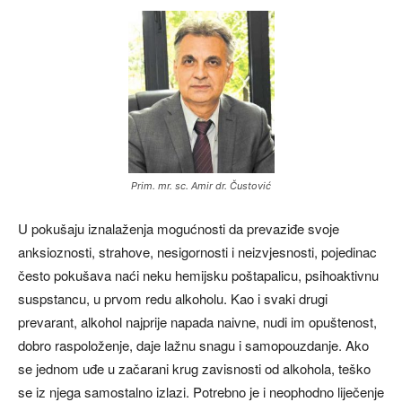
Prim. mr. sc. Amir dr. Čustović
U pokušaju iznalaženja mogućnosti da prevaziđe svoje
anksioznosti, strahove, nesigornosti i neizvjesnosti, pojedinac
često pokušava naći neku hemijsku poštapalicu, psihoaktivnu
suspstancu, u prvom redu alkoholu. Kao i svaki drugi
prevarant, alkohol najprije napada naivne, nudi im opuštenost,
dobro raspoloženje, daje lažnu snagu i samopouzdanje. Ako
se jednom uđe u začarani krug zavisnosti od alkohola, teško
se iz njega samostalno izlazi. Potrebno je i neophodno liječenje