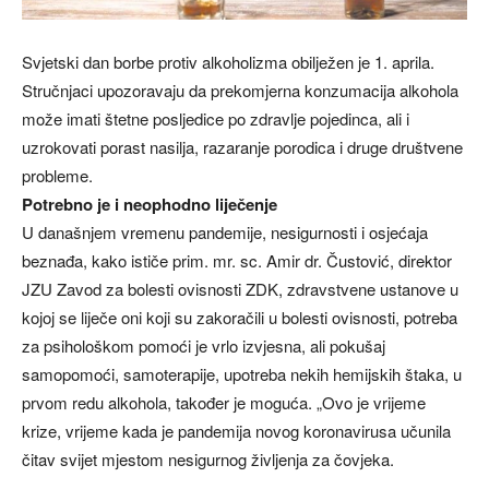
Svjetski dan borbe protiv alkoholizma obilježen je 1. aprila.
Stručnjaci upozoravaju da prekomjerna konzumacija alkohola
može imati štetne posljedice po zdravlje pojedinca, ali i
uzrokovati porast nasilja, razaranje porodica i druge društvene
probleme.
Potrebno je i neophodno liječenje
U današnjem vremenu pandemije, nesigurnosti i osjećaja
beznađa, kako ističe prim. mr. sc. Amir dr. Čustović, direktor
JZU Zavod za bolesti ovisnosti ZDK, zdravstvene ustanove u
kojoj se liječe oni koji su zakoračili u bolesti ovisnosti, potreba
za psihološkom pomoći je vrlo izvjesna, ali pokušaj
samopomoći, samoterapije, upotreba nekih hemijskih štaka, u
prvom redu alkohola, također je moguća. „Ovo je vrijeme
krize, vrijeme kada je pandemija novog koronavirusa učunila
čitav svijet mjestom nesigurnog življenja za čovjeka.