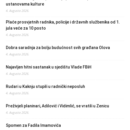
ustanovama kulture
4. Augusta 2026.
Plaće prosvjetnih radnika, policije i državnih službenika od 1.
jula veće za 10 posto
4. Augusta 2026.
Dobra saradnja za bolju budućnost svih građana Olova
4. Augusta 2026.
Najavljen hitni sastanak u sjedištu Vlade FBiH
4. Augusta 2026.
Rudari u Kaknju stupili u radnički neposluh
4. Augusta 2026.
Preživjeli planinari, Adilović i Vidimlić, se vratili u Zenicu
4. Augusta 2026.
Spomen za Fadila Imamovića