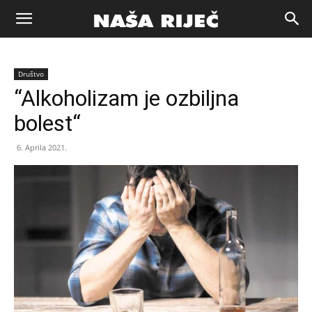
Naša
Društvo
riječ
“Alkoholizam je ozbiljna
bolest“
Zenica
6. Aprila 2021.