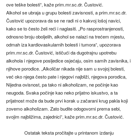
ove teške bolesti“, kaže prim.mr.sc.dr. Čustović.
Alkohol se ubraja u grupu bolesti zavisnosti, a prim.mr.sc.dr.
Čustović upozorava da se ne radi ni o kakvoj lošoj navici,
kako se to često želi reći i naglasiti. „Po rasprostranjenosti,
odnosno broju oboljelih, alkohol se nalazi na trećem mjestu,
odmah iza kardiovaskularnih bolesti i tumora“, upozorava
prim.mr.sc.dr. Čustović, ističući da dugotrajnu upotrebu
alkohola i njegove posljedice osjećaju, osim samih zavisnika, i
njihove porodice. „Alkoličar nikada nije sam u svojoj bolesti,
već oko njega često pate i njegovi najbliži, njegova porodica,
Nijedna ovisnost, pa tako ni alkoholizam, ne počinje kao
neugoda. Svaka počinje kao neko prijatno iskustvo, a ta
prijatnost može da bude prvi korak u začarani krug pakla koji
zovemo alkoholizam. Zato budite odogovorni prema sebi,
svojim najbližima, zajednici“, kaže prim.mr.sc.dr. Čustović.
Ostatak teksta pročitajte u printanom izdanju