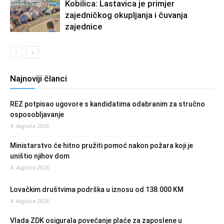
Kobilica: Lastavica je primjer
zajedničkog okupljanja i čuvanja
zajednice
Najnoviji članci
REZ potpisao ugovore s kandidatima odabranim za stručno
osposobljavanje
4. Augusta 2026.
Ministarstvo će hitno pružiti pomoć nakon požara koji je
uništio njihov dom
4. Augusta 2026.
Lovačkim društvima podrška u iznosu od 138.000 KM
4. Augusta 2026.
Vlada ZDK osigurala povećanje plaće za zaposlene u