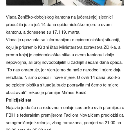
Vlada Zeničko-dobojskog kantona na jučerašnjoj sjednici
produžila je za još 14 dana epidemiološke mjere u ovom
kantonu, a donesene su 17. i 19. marta.
Vlada je upoznata sa informacijom o epidemiološkoj situaciji,
koju je pripremio Krizni štab Ministarstva zdravstva ZDK-a, a
prema kojoj je epidemiološka slika u ovom kantonu i dalje
nepovoljna, ali broj novooboljelih u zadnjih sedam dana opada.
“To nas ohrabruje, jer vjerujemo da naše naredbe i mjere daju
rezultate. Nismo donosili nove mjere. U ovih 14 dana ukoliko
se epidemiološka situacija bude popravila mi ćemo te mjere
ublažavati”, rekao je premijer Mirnes Bašić.
Policijski sat
Najavio je da će na redovnom onlajn sastanku svih premijera u
FBiH s federalnim premijerom Fadilom Novalićem predložiti da
se ograničenje kretanja, zbog ramazana, pomjeri sa 21.00 na
23.00 sata do 05.00 sati.