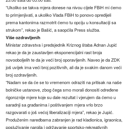
“Ukoliko se takva mjera donese na nivou cijele FBiH mi ćemo
to primjenjivati, a ukoliko Vlada FBiH to ponovo opredijeli
prema kantonima razmotrit ćemo tu opciju u konsultaciji sa
strukom”, rekao je Bašić, a saopćila Press služba.
Više ozdravljenih
Ministar zdravstva i predsjednik Kriznog štaba Adnan Jupić
rekao je da je zaustavljen eksponencijalni rast broja
novooboljelih te da je veći broj oporavljenih. Naveo je da ZDK
još uvijek ima veći broj pozitivnih, ali da je svakim danom veći
broj ozdravljenih.
“Nadam se da će se to vremenom odraziti na pritisak na naše
bolničke ustanove, zbog čega smo morali donositi određene
rigoroznije mjere koje su dale rezultat i vjerujem da ćemo u
saradnji sa građanima i poštivanjem mjera vrlo brzo
razgovarati o još većoj liberalizaciji mjera”, rekao je Jupić.
Produženim naredbama zabranjen je rad kladionica, igraonica,
posluživanje nargila i održavanje sportsko-rekreativnih