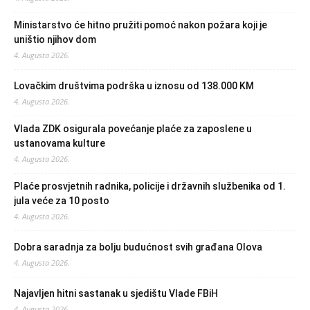
Ministarstvo će hitno pružiti pomoć nakon požara koji je
uništio njihov dom
4. Augusta 2026.
Lovačkim društvima podrška u iznosu od 138.000 KM
4. Augusta 2026.
Vlada ZDK osigurala povećanje plaće za zaposlene u
ustanovama kulture
4. Augusta 2026.
Plaće prosvjetnih radnika, policije i državnih službenika od 1.
jula veće za 10 posto
4. Augusta 2026.
Dobra saradnja za bolju budućnost svih građana Olova
4. Augusta 2026.
Najavljen hitni sastanak u sjedištu Vlade FBiH
4. Augusta 2026.