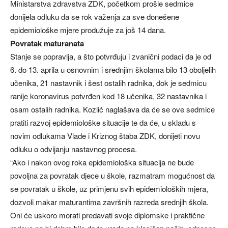
Ministarstva zdravstva ZDK, početkom prošle sedmice
donijela odluku da se rok važenja za sve donešene
epidemiološke mjere produžuje za još 14 dana.
Povratak maturanata
Stanje se popravlja, a što potvrđuju i zvanični podaci da je od
6. do 13. aprila u osnovnim i srednjim školama bilo 13 oboljelih
učenika, 21 nastavnik i šest ostalih radnika, dok je sedmicu
ranije koronavirus potvrđen kod 18 učenika, 32 nastavnika i
osam ostalih radnika. Kozlić naglašava da će se ove sedmice
pratiti razvoj epidemiološke situacije te da će, u skladu s
novim odlukama Vlade i Kriznog štaba ZDK, donijeti novu
odluku o odvijanju nastavnog procesa.
“Ako i nakon ovog roka epidemiološka situacija ne bude
povoljna za povratak djece u škole, razmatram mogućnost da
se povratak u škole, uz primjenu svih epidemioloških mjera,
dozvoli makar maturantima završnih razreda srednjih škola.
Oni će uskoro morati predavati svoje diplomske i praktične