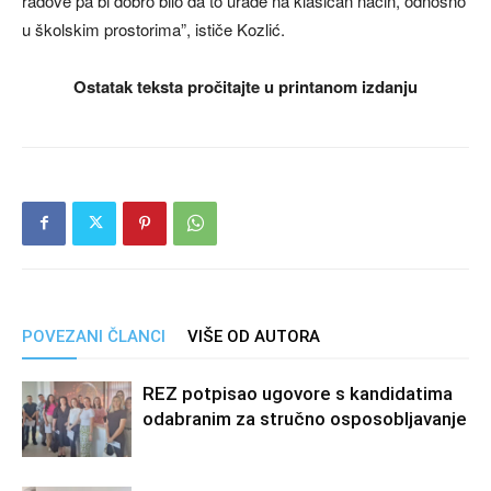
radove pa bi dobro bilo da to urade na klasičan način, odnosno
u školskim prostorima”, ističe Kozlić.
Ostatak teksta pročitajte u printanom izdanju
POVEZANI ČLANCI
VIŠE OD AUTORA
REZ potpisao ugovore s kandidatima
odabranim za stručno osposobljavanje