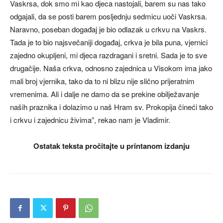
Vaskrsa, dok smo mi kao djeca nastojali, barem su nas tako
odgajali, da se posti barem posljednju sedmicu uoči Vaskrsa.
Naravno, poseban događaj je bio odlazak u crkvu na Vaskrs.
Tada je to bio najsvečaniji događaj, crkva je bila puna, vjernici
zajedno okupljeni, mi djeca razdragani i sretni. Sada je to sve
drugačije. Naša crkva, odnosno zajednica u Visokom ima jako
mali broj vjernika, tako da to ni blizu nije slično prijeratnim
vremenima. Ali i dalje ne damo da se prekine obilježavanje
naših praznika i dolazimo u naš Hram sv. Prokopija čineći tako
i crkvu i zajednicu živima”, rekao nam je Vladimir.
Ostatak teksta pročitajte u printanom izdanju