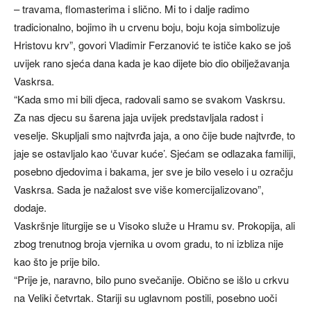
– travama, flomasterima i slično. Mi to i dalje radimo
tradicionalno, bojimo ih u crvenu boju, boju koja simbolizuje
Hristovu krv”, govori Vladimir Ferzanović te ističe kako se još
uvijek rano sjeća dana kada je kao dijete bio dio obilježavanja
Vaskrsa.
“Kada smo mi bili djeca, radovali samo se svakom Vaskrsu.
Za nas djecu su šarena jaja uvijek predstavljala radost i
veselje. Skupljali smo najtvrđa jaja, a ono čije bude najtvrđe, to
jaje se ostavljalo kao ‘čuvar kuće’. Sjećam se odlazaka familiji,
posebno djedovima i bakama, jer sve je bilo veselo i u ozračju
Vaskrsa. Sada je nažalost sve više komercijalizovano”,
dodaje.
Vaskršnje liturgije se u Visoko služe u Hramu sv. Prokopija, ali
zbog trenutnog broja vjernika u ovom gradu, to ni izbliza nije
kao što je prije bilo.
“Prije je, naravno, bilo puno svečanije. Obično se išlo u crkvu
na Veliki četvrtak. Stariji su uglavnom postili, posebno uoči