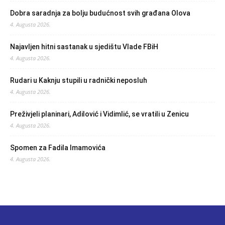
Dobra saradnja za bolju budućnost svih građana Olova
4. Augusta 2026.
Najavljen hitni sastanak u sjedištu Vlade FBiH
4. Augusta 2026.
Rudari u Kaknju stupili u radnički neposluh
4. Augusta 2026.
Preživjeli planinari, Adilović i Vidimlić, se vratili u Zenicu
4. Augusta 2026.
Spomen za Fadila Imamovića
4. Augusta 2026.