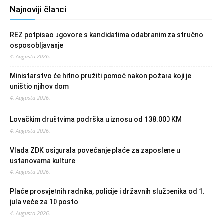
Najnoviji članci
REZ potpisao ugovore s kandidatima odabranim za stručno
osposobljavanje
4. Augusta 2026.
Ministarstvo će hitno pružiti pomoć nakon požara koji je
uništio njihov dom
4. Augusta 2026.
Lovačkim društvima podrška u iznosu od 138.000 KM
4. Augusta 2026.
Vlada ZDK osigurala povećanje plaće za zaposlene u
ustanovama kulture
4. Augusta 2026.
Plaće prosvjetnih radnika, policije i državnih službenika od 1.
jula veće za 10 posto
4. Augusta 2026.