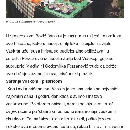
Vladimir i Čedomirka Ferzanović
Uz pravoslavni Božić, Vaskrs je zasigurno najveći praznik za
sve hrišćane, kako u našoj zemlji tako i u cijelom svijetu.
Vaskrsnuće Isusa Hrista se tradicionalno obilježava i u
porodici Ferzanović iz naselja Zbilje kod Visokog, gdje se
supružnici Vladimir i Čedomirka Ferzanović trude da održe
sve običaje vezane za ovaj hrišćanski praznik.
Šaranje voskom i pisaricom
“Kao i svim hrišćanima, Vaskrs je za nas jedan od najvećih i
najbitnijih dana u godini, dan kada slavimo Hristovo
vaskrsnuće. Po starom običaju, šaraju se jaja, a mi to još
uvijek radimo po ‘starinski’, odnosno šaramo jaja voskom i
pisaricom. To, nažalost, rijetko ko još radi, pošto je sada
nekako sve modernizovano, šara se, rekao bih, svim i svačim