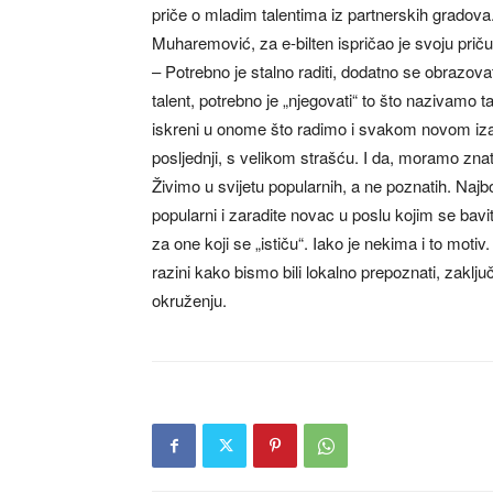
priče o mladim talentima iz partnerskih gradov
Muharemović, za e-bilten ispričao je svoju priču
– Potrebno je stalno raditi, dodatno se obrazovati
talent, potrebno je „njegovati“ to što nazivamo
iskreni u onome što radimo i svakom novom izaz
posljednji, s velikom strašću. I da, moramo zna
Živimo u svijetu popularnih, a ne poznatih. Najbo
popularni i zaradite novac u poslu kojim se bav
za one koji se „ističu“. Iako je nekima i to mot
razini kako bismo bili lokalno prepoznati, zaklju
okruženju.