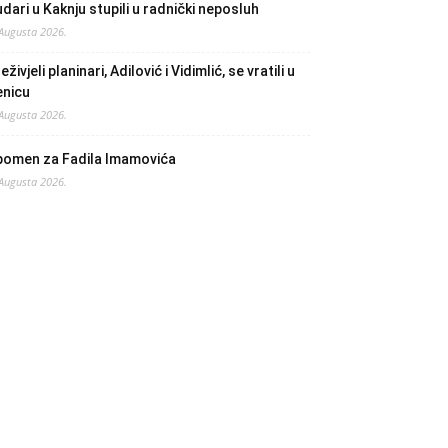
dari u Kaknju stupili u radnički neposluh
 Augusta 2026.
eživjeli planinari, Adilović i Vidimlić, se vratili u
enicu
 Augusta 2026.
pomen za Fadila Imamovića
 Augusta 2026.