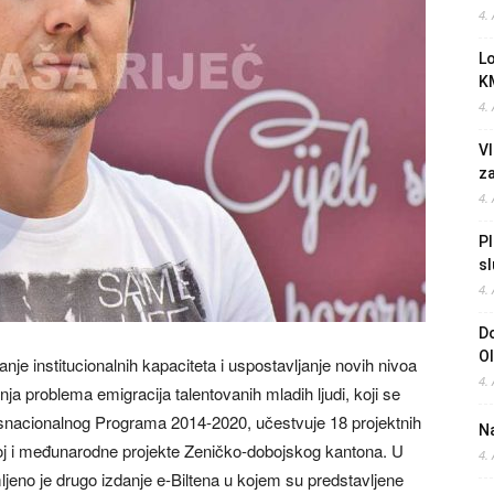
4.
L
K
4.
Vl
z
4.
Pl
sl
4.
Do
O
e institucionalnih kapaciteta i uspostavljanje novih nivoa
4.
ja problema emigracija talentovanih mladih ljudi, koji se
snacionalnog Programa 2014-2020, učestvuje 18 projektnih
Na
zvoj i međunarodne projekte Zeničko-dobojskog kantona. U
4.
jeno je drugo izdanje e-Biltena u kojem su predstavljene