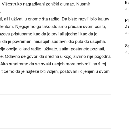
Ru
a. Višestruko nagrađivani zenički glumac, Nusmir
4.
:
, ali i uživati u onome šta radite. Da biste razvili bilo kakav
Pr
 talentom. Njegujemo ga tako što smo predani svom poslu,
Z
ovu pristupamo kao da je prvi ali ujedno i kao da je
4.
ti da je povremeni neuspjeh sastavni dio puta do uspjeha.
S
lja opcija je kad radite, uživate, zatim postanete poznati,
4.
ite. Odavno se govori da sredina u kojoj živimo nije pogodna
iv. Ako smatramo da se svaki uspjeh mora potvrditi na široj
čit ćemo da je najteže biti voljen, poštovan i cijenjen u svom