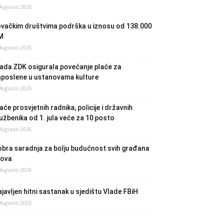
 Augusta 2026.
ovačkim društvima podrška u iznosu od 138.000
M
 Augusta 2026.
ada ZDK osigurala povećanje plaće za
aposlene u ustanovama kulture
 Augusta 2026.
aće prosvjetnih radnika, policije i državnih
užbenika od 1. jula veće za 10 posto
 Augusta 2026.
bra saradnja za bolju budućnost svih građana
lova
 Augusta 2026.
javljen hitni sastanak u sjedištu Vlade FBiH
 Augusta 2026.