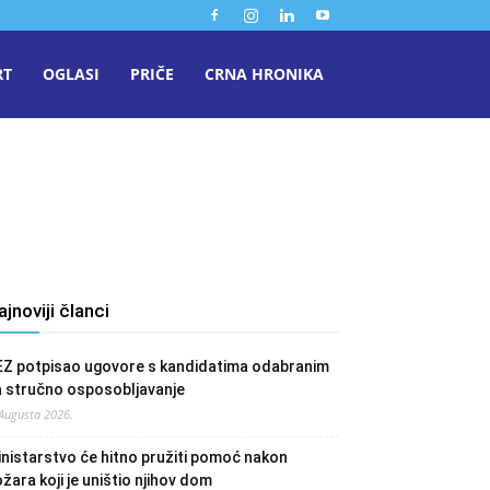
RT
OGLASI
PRIČE
CRNA HRONIKA
u
ajnoviji članci
EZ potpisao ugovore s kandidatima odabranim
a stručno osposobljavanje
 Augusta 2026.
nistarstvo će hitno pružiti pomoć nakon
žara koji je uništio njihov dom