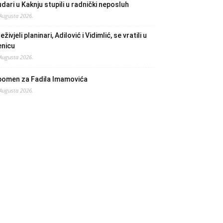
dari u Kaknju stupili u radnički neposluh
 Augusta 2026.
eživjeli planinari, Adilović i Vidimlić, se vratili u
enicu
 Augusta 2026.
pomen za Fadila Imamovića
 Augusta 2026.