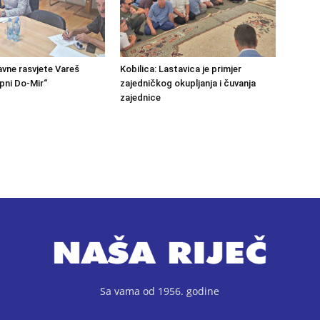
avne rasvjete Vareš
Kobilica: Lastavica je primjer
pni Do-Mir“
zajedničkog okupljanja i čuvanja
zajednice
Sa vama od 1956. godine