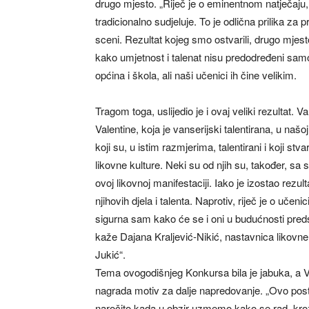
drugo mjesto. „Riječ je o eminentnom natječaju,
tradicionalno sudjeluje. To je odlična prilika za 
sceni. Rezultat kojeg smo ostvarili, drugo mjest
kako umjetnost i talenat nisu predodređeni sam
općina i škola, ali naši učenici ih čine velikim.
Tragom toga, uslijedio je i ovaj veliki rezultat. V
Valentine, koja je vanserijski talentirana, u našoj
koji su, u istim razmjerima, talentirani i koji stv
likovne kulture. Neki su od njih su, također, sa 
ovoj likovnoj manifestaciji. Iako je izostao rezul
njihovih djela i talenta. Naprotiv, riječ je o učen
sigurna sam kako će se i oni u budućnosti predst
kaže Dajana Kraljević-Nikić, nastavnica likovne
Jukić“.
Tema ovogodišnjeg Konkursa bila je jabuka, a Va
nagrada motiv za dalje napredovanje. „Ovo pos
naročito kada u obzir uzmemo kako se rad, kroz 