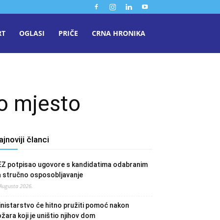
RT
OGLASI
PRIČE
CRNA HRONIKA
go mjesto
ajnoviji članci
EZ potpisao ugovore s kandidatima odabranim
a stručno osposobljavanje
 Augusta 2026.
nistarstvo će hitno pružiti pomoć nakon
žara koji je uništio njihov dom