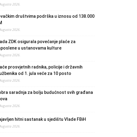
 Augusta 2026.
ovačkim društvima podrška u iznosu od 138.000
M
 Augusta 2026.
ada ZDK osigurala povećanje plaće za
aposlene u ustanovama kulture
 Augusta 2026.
aće prosvjetnih radnika, policije i državnih
užbenika od 1. jula veće za 10 posto
 Augusta 2026.
bra saradnja za bolju budućnost svih građana
lova
 Augusta 2026.
javljen hitni sastanak u sjedištu Vlade FBiH
 Augusta 2026.