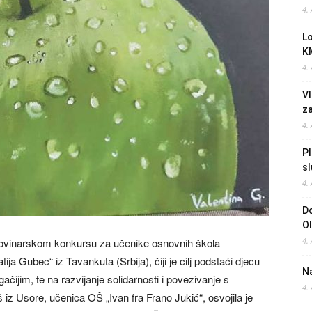
4.
L
K
4.
Vl
z
4.
Pl
sl
4.
Do
O
ovinarskom konkursu za učenike osnovnih škola
4.
ija Gubec“ iz Tavankuta (Srbija), čiji je cilj podstaći djecu
Na
ijim, te na razvijanje solidarnosti i povezivanje s
4.
š iz Usore, učenica OŠ „Ivan fra Frano Jukić“, osvojila je