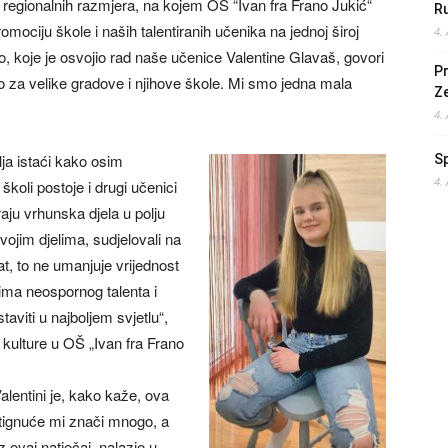
 regionalnih razmjera, na kojem OŠ “Ivan fra Frano Jukić“
Ru
promociju škole i naših talentiranih učenika na jednoj široj
4.
o, koje je osvojio rad naše učenice Valentine Glavaš, govori
Pr
o za velike gradove i njihove škole. Mi smo jedna mala
Z
4.
alja istaći kako osim
S
4.
 školi postoje i drugi učenici
araju vrhunska djela u polju
svojim djelima, sudjelovali na
tat, to ne umanjuje vrijednost
icima neospornog talenta i
aviti u najboljem svjetlu“,
 kulture u OŠ „Ivan fra Frano
lentini je, kako kaže, ova
tignuće mi znači mnogo, a
ovaj natječaj, nalazio u