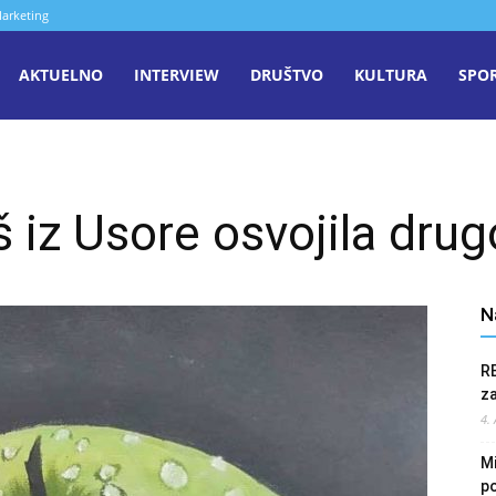
arketing
aša
AKTUELNO
INTERVIEW
DRUŠTVO
KULTURA
SPO
iječ
š iz Usore osvojila dru
enica
N
R
z
4.
Mi
po