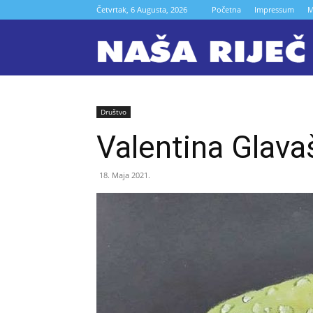
Četvrtak, 6 Augusta, 2026
Početna
Impressum
M
N
r
Društvo
Valentina Glava
Z
18. Maja 2021.