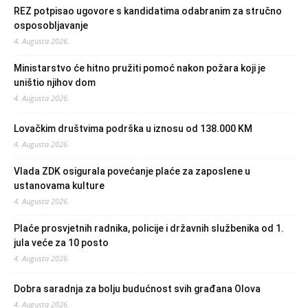
REZ potpisao ugovore s kandidatima odabranim za stručno
osposobljavanje
4. Augusta 2026.
Ministarstvo će hitno pružiti pomoć nakon požara koji je
uništio njihov dom
4. Augusta 2026.
Lovačkim društvima podrška u iznosu od 138.000 KM
4. Augusta 2026.
Vlada ZDK osigurala povećanje plaće za zaposlene u
ustanovama kulture
4. Augusta 2026.
Plaće prosvjetnih radnika, policije i državnih službenika od 1.
jula veće za 10 posto
4. Augusta 2026.
Dobra saradnja za bolju budućnost svih građana Olova
4. Augusta 2026.