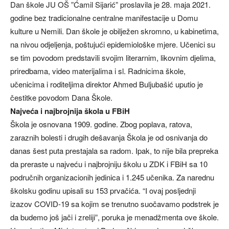
Dan škole JU OŠ ”Ćamil Sijarić” proslavila je 28. maja 2021.
godine bez tradicionalne centralne manifestacije u Domu
kulture u Nemili. Dan škole je obilježen skromno, u kabinetima,
na nivou odjeljenja, poštujući epidemiološke mjere. Učenici su
se tim povodom predstavili svojim literarnim, likovnim djelima,
priredbama, video materijalima i sl. Radnicima škole,
učenicima i roditeljima direktor Ahmed Buljubašić uputio je
čestitke povodom Dana Škole.
Najveća i najbrojnija škola u FBiH
Škola je osnovana 1909. godine. Zbog poplava, ratova,
zaraznih bolesti i drugih dešavanja Škola je od osnivanja do
danas šest puta prestajala sa radom. Ipak, to nije bila prepreka
da preraste u najveću i najbrojniju školu u ZDK i FBiH sa 10
područnih organizacionih jedinica i 1.245 učenika. Za narednu
školsku godinu upisali su 153 prvačića. “I ovaj posljednji
izazov COVID-19 sa kojim se trenutno suočavamo podstrek je
da budemo još jači i zreliji”, poruka je menadžmenta ove škole.