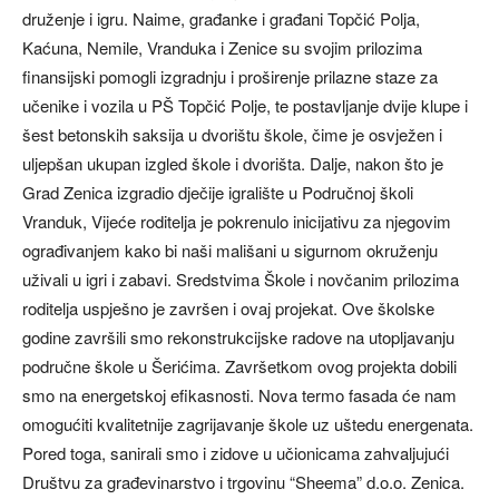
druženje i igru. Naime, građanke i građani Topčić Polja,
Kaćuna, Nemile, Vranduka i Zenice su svojim prilozima
finansijski pomogli izgradnju i proširenje prilazne staze za
učenike i vozila u PŠ Topčić Polje, te postavljanje dvije klupe i
šest betonskih saksija u dvorištu škole, čime je osvježen i
uljepšan ukupan izgled škole i dvorišta. Dalje, nakon što je
Grad Zenica izgradio dječije igralište u Područnoj školi
Vranduk, Vijeće roditelja je pokrenulo inicijativu za njegovim
ograđivanjem kako bi naši mališani u sigurnom okruženju
uživali u igri i zabavi. Sredstvima Škole i novčanim prilozima
roditelja uspješno je završen i ovaj projekat. Ove školske
godine završili smo rekonstrukcijske radove na utopljavanju
područne škole u Šerićima. Završetkom ovog projekta dobili
smo na energetskoj efikasnosti. Nova termo fasada će nam
omogućiti kvalitetnije zagrijavanje škole uz uštedu energenata.
Pored toga, sanirali smo i zidove u učionicama zahvaljujući
Društvu za građevinarstvo i trgovinu “Sheema” d.o.o. Zenica.