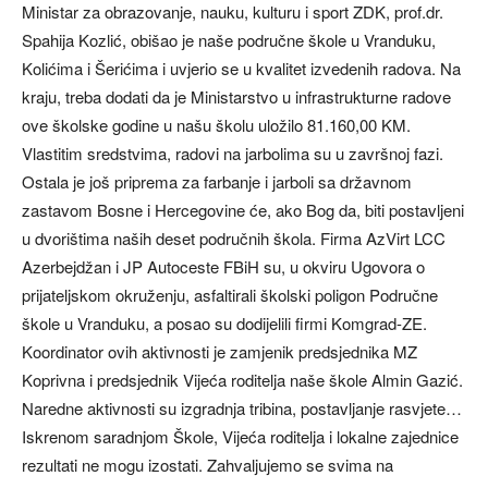
Ministar za obrazovanje, nauku, kulturu i sport ZDK, prof.dr.
Spahija Kozlić, obišao je naše područne škole u Vranduku,
Kolićima i Šerićima i uvjerio se u kvalitet izvedenih radova. Na
kraju, treba dodati da je Ministarstvo u infrastrukturne radove
ove školske godine u našu školu uložilo 81.160,00 KM.
Vlastitim sredstvima, radovi na jarbolima su u završnoj fazi.
Ostala je još priprema za farbanje i jarboli sa državnom
zastavom Bosne i Hercegovine će, ako Bog da, biti postavljeni
u dvorištima naših deset područnih škola. Firma AzVirt LCC
Azerbejdžan i JP Autoceste FBiH su, u okviru Ugovora o
prijateljskom okruženju, asfaltirali školski poligon Područne
škole u Vranduku, a posao su dodijelili firmi Komgrad-ZE.
Koordinator ovih aktivnosti je zamjenik predsjednika MZ
Koprivna i predsjednik Vijeća roditelja naše škole Almin Gazić.
Naredne aktivnosti su izgradnja tribina, postavljanje rasvjete…
Iskrenom saradnjom Škole, Vijeća roditelja i lokalne zajednice
rezultati ne mogu izostati. Zahvaljujemo se svima na