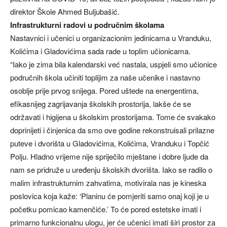
direktor Škole Ahmed Buljubašić.
Infrastrukturni radovi u područnim školama
Nastavnici i učenici u organizacionim jedinicama u Vranduku,
Kolićima i Gladovićima sada rade u toplim učionicama.
“Iako je zima bila kalendarski već nastala, uspjeli smo učionice
područnih škola učiniti toplijim za naše učenike i nastavno
osoblje prije prvog snijega. Pored uštede na energentima,
efikasnijeg zagrijavanja školskih prostorija, lakše će se
održavati i higijena u školskim prostorijama. Tome će svakako
doprinijeti i činjenica da smo ove godine rekonstruisali prilazne
puteve i dvorišta u Gladovićima, Kolićima, Vranduku i Topčić
Polju. Hladno vrijeme nije spriječilo mještane i dobre ljude da
nam se pridruže u uređenju školskih dvorišta. Iako se radilo o
malim infrastrukturnim zahvatima, motivirala nas je kineska
poslovica koja kaže: ‘Planinu će pomjeriti samo onaj koji je u
početku pomicao kamenčiće.’ To će pored estetske imati i
primarno funkcionalnu ulogu, jer će učenici imati širi prostor za