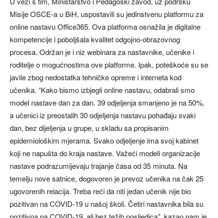
U vezi s tim, Ministarstvo i Pedagoški zavod, uz podršku
Misije OSCE-a u BiH, uspostavili su jedinstvenu platformu za
online nastavu Office365. Ova platforma osnažila je digitalne
kompetencije i poboljšala kvalitet odgojno-obrazovnog
procesa. Održan je i niz webinara za nastavnike, učenike i
roditelje o mogućnostima ove platforme. Ipak, poteškoće su se
javile zbog nedostatka tehničke opreme i interneta kod
učenika. “Kako bismo izbjegli online nastavu, odabrali smo
model nastave dan za dan. 39 odjeljenja smanjeno je na 50%,
a učenici iz preostalih 30 odjeljenja nastavu pohađaju svaki
dan, bez dijeljenja u grupe, u skladu sa propisanim
epidemiološkim mjerama. Svako odjeljenje ima svoj kabinet
koji ne napušta do kraja nastave. Važeći modeli organizacije
nastave podrazumijevaju trajanje časa od 35 minuta. Na
temelju nove satnice, dogovoren je prevoz učenika na čak 25
ugovorenih relacija. Treba reći da niti jedan učenik nije bio
pozitivan na COVID-19 u našoj školi. Četiri nastavnika bila su
pozitivna na COVID-19, ali bez težih posljedica”, kazao nam je