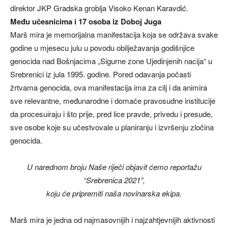
direktor JKP Gradska groblja Visoko Kenan Karavdić.
Među učesnicima i 17 osoba iz Doboj Juga
Marš mira je memorijalna manifestacija koja se održava svake
godine u mjesecu julu u povodu obilježavanja godišnjice
genocida nad Bošnjacima „Sigurne zone Ujedinjenih nacija“ u
Srebrenici iz jula 1995. godine. Pored odavanja počasti
žrtvama genocida, ova manifestacija ima za cilj i da animira
sve relevantne, međunarodne i domaće pravosudne institucije
da procesuiraju i što prije, pred lice pravde, privedu i presude,
sve osobe koje su učestvovale u planiranju i izvršenju zločina
genocida.
U narednom broju Naše riječi objavit ćemo reportažu
“Srebrenica 2021”,
koju će pripremiti naša novinarska ekipa.
Marš mira je jedna od najmasovnijih i najzahtjevnijih aktivnosti