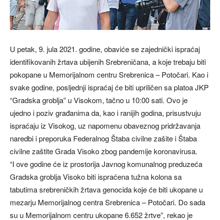
U petak, 9. jula 2021. godine, obaviće se zajednički ispraćaj
identifikovanih žrtava ubijenih Srebreničana, a koje trebaju biti
pokopane u Memorijalnom centru Srebrenica – Potočari. Kao i
svake godine, posljednji ispraćaj će biti upriličen sa platoa JKP
“Gradska groblja” u Visokom, tačno u 10:00 sati. Ovo je
ujedno i poziv građanima da, kao i ranijih godina, prisustvuju
ispraćaju iz Visokog, uz napomenu obaveznog pridržavanja
naredbi i preporuka Federalnog Štaba civilne zašite i Štaba
civilne zaštite Grada Visoko zbog pandemije koronavirusa.
“I ove godine će iz prostorija Javnog komunalnog preduzeća
Gradska groblja Visoko biti ispraćena tužna kolona sa
tabutima srebreničkih žrtava genocida koje će biti ukopane u
mezarju Memorijalnog centra Srebrenica – Potočari. Do sada
su u Memorijalnom centru ukopane 6.652 žrtve”, rekao je