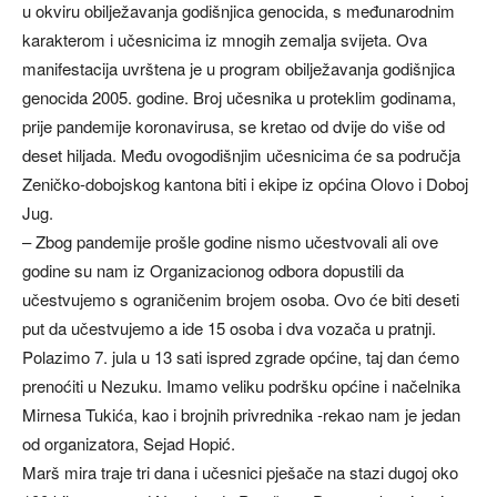
u okviru obilježavanja godišnjica genocida, s međunarodnim
karakterom i učesnicima iz mnogih zemalja svijeta. Ova
manifestacija uvrštena je u program obilježavanja godišnjica
genocida 2005. godine. Broj učesnika u proteklim godinama,
prije pandemije koronavirusa, se kretao od dvije do više od
deset hiljada. Među ovogodišnjim učesnicima će sa područja
Zeničko-dobojskog kantona biti i ekipe iz općina Olovo i Doboj
Jug.
– Zbog pandemije prošle godine nismo učestvovali ali ove
godine su nam iz Organizacionog odbora dopustili da
učestvujemo s ograničenim brojem osoba. Ovo će biti deseti
put da učestvujemo a ide 15 osoba i dva vozača u pratnji.
Polazimo 7. jula u 13 sati ispred zgrade općine, taj dan ćemo
prenoćiti u Nezuku. Imamo veliku podršku općine i načelnika
Mirnesa Tukića, kao i brojnih privrednika -rekao nam je jedan
od organizatora, Sejad Hopić.
Marš mira traje tri dana i učesnici pješače na stazi dugoj oko