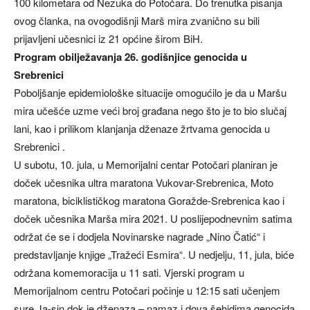
100 kilometara od Nezuka do Potočara. Do trenutka pisanja
ovog članka, na ovogodišnji Marš mira zvanično su bili
prijavljeni učesnici iz 21 općine širom BiH.
Program obilježavanja 26. godišnjice genocida u
Srebrenici
Poboljšanje epidemiološke situacije omogućilo je da u Maršu
mira učešće uzme veći broj građana nego što je to bio slučaj
lani, kao i prilikom klanjanja dženaze žrtvama genocida u
Srebrenici .
U subotu, 10. jula, u Memorijalni centar Potočari planiran je
doček učesnika ultra maratona Vukovar-Srebrenica, Moto
maratona, biciklističkog maratona Goražde-Srebrenica kao i
doček učesnika Marša mira 2021. U poslijepodnevnim satima
održat će se i dodjela Novinarske nagrade „Nino Čatić“ i
predstavljanje knjige „Tražeći Esmira“. U nedjelju, 11, jula, biće
održana komemoracija u 11 sati. Vjerski program u
Memorijalnom centru Potočari počinje u 12:15 sati učenjem
sure Ja-sin dok je dženaza – namaz i dova šehidima genocida