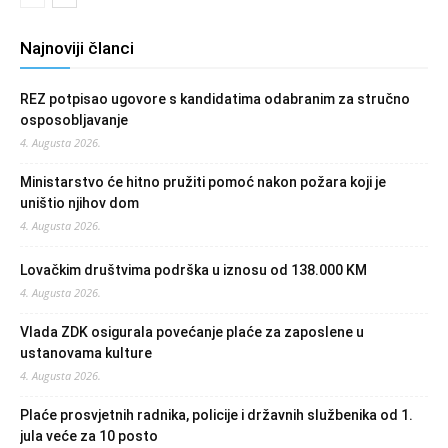
Najnoviji članci
REZ potpisao ugovore s kandidatima odabranim za stručno
osposobljavanje
4. Augusta 2026.
Ministarstvo će hitno pružiti pomoć nakon požara koji je
uništio njihov dom
4. Augusta 2026.
Lovačkim društvima podrška u iznosu od 138.000 KM
4. Augusta 2026.
Vlada ZDK osigurala povećanje plaće za zaposlene u
ustanovama kulture
4. Augusta 2026.
Plaće prosvjetnih radnika, policije i državnih službenika od 1.
jula veće za 10 posto