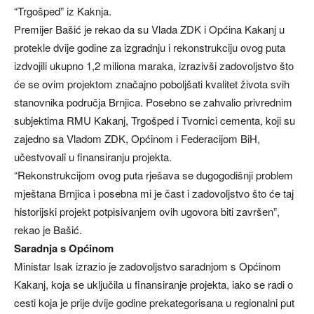
“Trgošped” iz Kaknja.
Premijer Bašić je rekao da su Vlada ZDK i Općina Kakanj u
protekle dvije godine za izgradnju i rekonstrukciju ovog puta
izdvojili ukupno 1,2 miliona maraka, izrazivši zadovoljstvo što
će se ovim projektom značajno poboljšati kvalitet života svih
stanovnika područja Brnjica. Posebno se zahvalio privrednim
subjektima RMU Kakanj, Trgošped i Tvornici cementa, koji su
zajedno sa Vladom ZDK, Općinom i Federacijom BiH,
učestvovali u finansiranju projekta.
“Rekonstrukcijom ovog puta rješava se dugogodišnji problem
mještana Brnjica i posebna mi je čast i zadovoljstvo što će taj
historijski projekt potpisivanjem ovih ugovora biti završen”,
rekao je Bašić.
Saradnja s Općinom
Ministar Isak izrazio je zadovoljstvo saradnjom s Općinom
Kakanj, koja se uključila u finansiranje projekta, iako se radi o
cesti koja je prije dvije godine prekategorisana u regionalni put