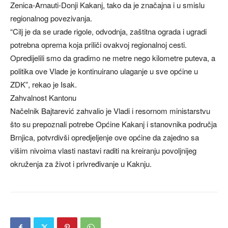
Zenica-Arnauti-Donji Kakanj, tako da je značajna i u smislu
regionalnog povezivanja.
“Cilj je da se urade rigole, odvodnja, zaštitna ograda i ugradi
potrebna oprema koja priliči ovakvoj regionalnoj cesti.
Opredijelili smo da gradimo ne metre nego kilometre puteva, a
politika ove Vlade je kontinuirano ulaganje u sve općine u
ZDK”, rekao je Isak.
Zahvalnost Kantonu
Načelnik Bajtarević zahvalio je Vladi i resornom ministarstvu
što su prepoznali potrebe Općine Kakanj i stanovnika područja
Brnjica, potvrdivši opredjeljenje ove općine da zajedno sa
višim nivoima vlasti nastavi raditi na kreiranju povoljnijeg
okruženja za život i privređivanje u Kaknju.