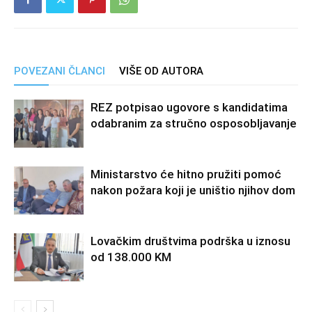
POVEZANI ČLANCI
VIŠE OD AUTORA
REZ potpisao ugovore s kandidatima
odabranim za stručno osposobljavanje
Ministarstvo će hitno pružiti pomoć
nakon požara koji je uništio njihov dom
Lovačkim društvima podrška u iznosu
od 138.000 KM