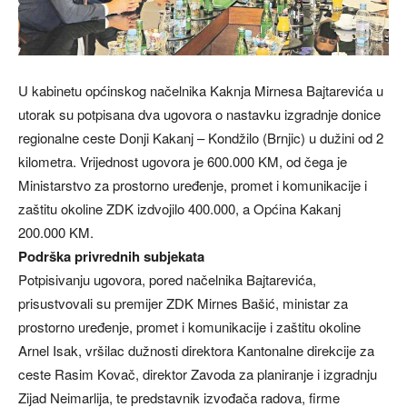
U kabinetu općinskog načelnika Kaknja Mirnesa Bajtarevića u
utorak su potpisana dva ugovora o nastavku izgradnje donice
regionalne ceste Donji Kakanj – Kondžilo (Brnjic) u dužini od 2
kilometra. Vrijednost ugovora je 600.000 KM, od čega je
Ministarstvo za prostorno uređenje, promet i komunikacije i
zaštitu okoline ZDK izdvojilo 400.000, a Općina Kakanj
200.000 KM.
Podrška privrednih subjekata
Potpisivanju ugovora, pored načelnika Bajtarevića,
prisustvovali su premijer ZDK Mirnes Bašić, ministar za
prostorno uređenje, promet i komunikacije i zaštitu okoline
Arnel Isak, vršilac dužnosti direktora Kantonalne direkcije za
ceste Rasim Kovač, direktor Zavoda za planiranje i izgradnju
Zijad Neimarlija, te predstavnik izvođača radova, firme