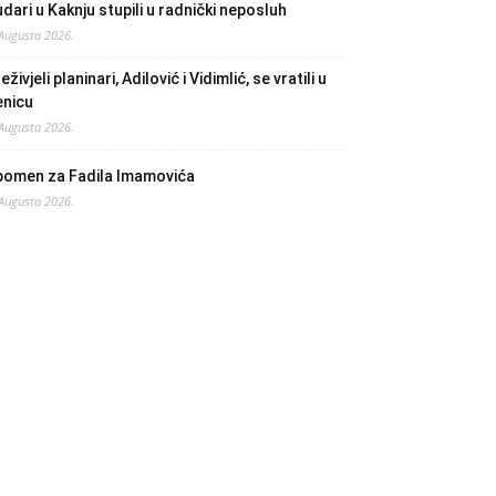
dari u Kaknju stupili u radnički neposluh
 Augusta 2026.
eživjeli planinari, Adilović i Vidimlić, se vratili u
enicu
 Augusta 2026.
pomen za Fadila Imamovića
 Augusta 2026.