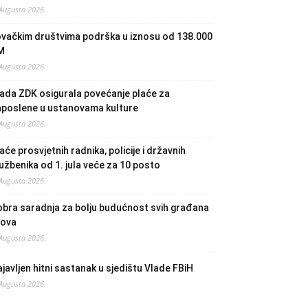
 Augusta 2026.
ovačkim društvima podrška u iznosu od 138.000
M
 Augusta 2026.
ada ZDK osigurala povećanje plaće za
aposlene u ustanovama kulture
 Augusta 2026.
aće prosvjetnih radnika, policije i državnih
užbenika od 1. jula veće za 10 posto
 Augusta 2026.
bra saradnja za bolju budućnost svih građana
lova
 Augusta 2026.
javljen hitni sastanak u sjedištu Vlade FBiH
 Augusta 2026.