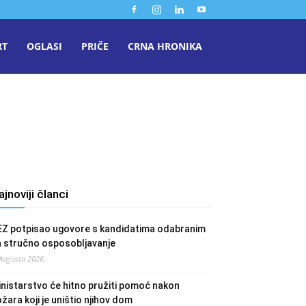
RT
OGLASI
PRIČE
CRNA HRONIKA
ajnoviji članci
EZ potpisao ugovore s kandidatima odabranim
a stručno osposobljavanje
 Augusta 2026.
nistarstvo će hitno pružiti pomoć nakon
žara koji je uništio njihov dom