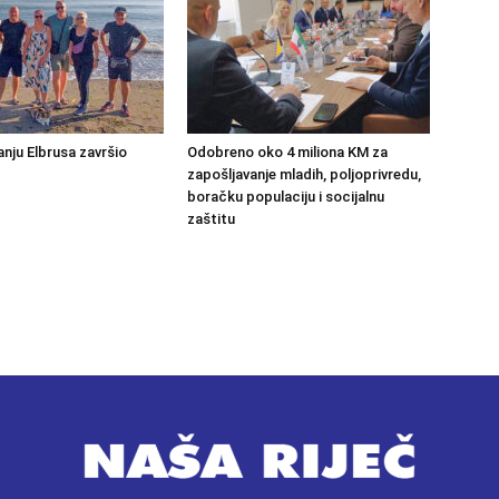
anju Elbrusa završio
Odobreno oko 4 miliona KM za
zapošljavanje mladih, poljoprivredu,
boračku populaciju i socijalnu
zaštitu