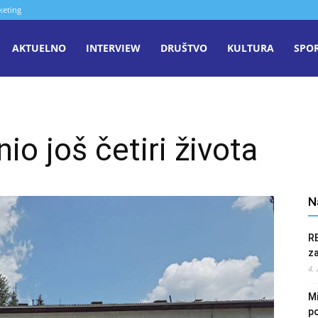
keting
aša
AKTUELNO
INTERVIEW
DRUŠTVO
KULTURA
SPO
iječ
io još četiri života
enica
N
R
z
4.
Mi
po