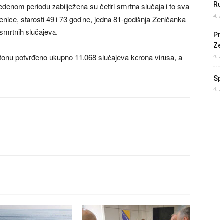
Ru
edenom periodu zabilježena su četiri smrtna slučaja i to sva
4.
nice, starosti 49 i 73 godine, jedna 81-godišnja Zeničanka
 smrtnih slučajeva.
Pr
Z
onu potvrđeno ukupno 11.068 slučajeva korona virusa, a
4.
S
4.