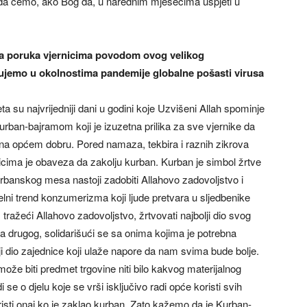
e da ćemo, ako Bog da, u narednim mjesecima uspjeti u
ša poruka vjernicima povodom ovog velikog
ujemo u okolnostima pandemije globalne pošasti virusa
 su najvrijedniji dani u godini koje Uzvišeni Allah spominje
rban-bajramom koji je izuzetna prilika za sve vjernike da
na općem dobru. Pored namaza, tekbira i raznih zikrova
cima je obaveza da zakolju kurban. Kurban je simbol žrtve
rbanskog mesa nastoji zadobiti Allahovo zadovoljstvo i
tuelni trend konzumerizma koji ljude pretvara u sljedbenike
e, tražeći Allahovo zadovoljstvo, žrtvovati najbolji dio svog
esa drugog, solidarišući se sa onima kojima je potrebna
ji dio zajednice koji ulaže napore da nam svima bude bolje.
ože biti predmet trgovine niti bilo kakvog materijalnog
se o djelu koje se vrši isključivo radi opće koristi svih
isti onaj ko je zaklao kurban. Zato kažemo da je Kurban-