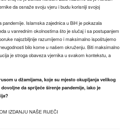
ernike da osnaže svoju vjeru i budu korisniji svojoj
ma pandemije. Islamska zajednica u BiH je pokazala
reda u vanrednim okolnostima što je slučaj i sa postupanjem
oruke najozbiljnije razumijemo i maksimalno ispoštujemo
neugodnosti bilo kome u našem okruženju. Biti maksimalno
tucija je stroga obaveza vjernika u svakom kontekstu, a
irusom u džamijama, koje su mjesto okupljanja velikog
e dovoljne da spriječe širenje pandemije, iako je
ija?
OM IZDANJU NAŠE RIJEČI