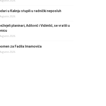
 Augusta 2026.
dari u Kaknju stupili u radnički neposluh
 Augusta 2026.
eživjeli planinari, Adilović i Vidimlić, se vratili u
enicu
 Augusta 2026.
pomen za Fadila Imamovića
 Augusta 2026.