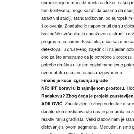
opredjeljenjem menadžmenta da fokus našeg int
tom kontekstu, mogu kazati da pazimo da studij
atraktivni studiji, standardizovani po europsk
školovanja. Značajno je napomenuti da su dipl
broj naših svršenika je angažovan u struci u dr
programa na našem Fakultetu, onda kažemo da 
detektovali u društvenoj zajednici i na jedan o
ono za što smatramo da je potrebno u procesu 
potrebe društva u kojem egzistiramo jeste pokret
ovom obliku o kojem danas razgovaramo.
Finansije koče izgradnju zgrade
NR: IPF boravi u iznajmljenom prostoru. Hoć
Radakovu? Zbog čega je projekt zaustavljen
ADILOVIĆ
: Zaustavljen je zbog nedostatka sred
donatorskih sredstava što nas je primoralo na 
reaktiviranju gradilišta. Veliki izazov nam je sta
djelovanje u ovom segmentu. Međutim, nismo p