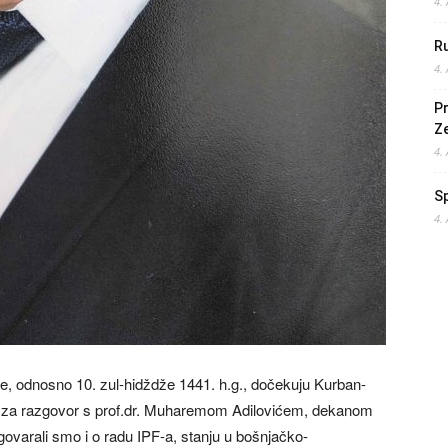
4.
Ru
4.
Pr
Z
4.
S
4.
ine, odnosno 10. zul-hidždže 1441. h.g., dočekuju Kurban-
je za razgovor s prof.dr. Muharemom Adilovićem, dekanom
ovarali smo i o radu IPF-a, stanju u bošnjačko-