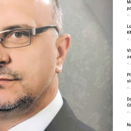
Mi
po
4.
L
K
4.
Vl
z
4.
Pl
sl
4.
Do
O
4.
Na