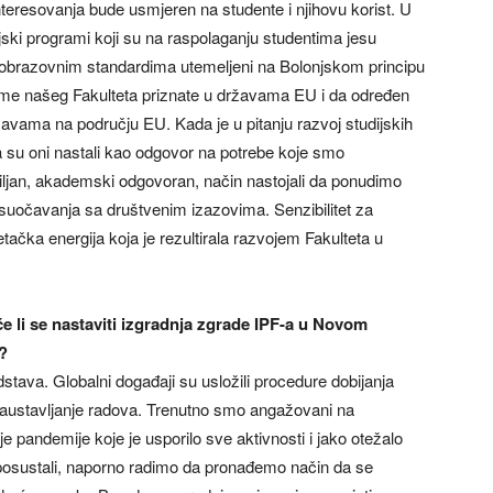
eresovanja bude usmjeren na studente i njihovu korist. U
ski programi koji su na raspolaganju studentima jesu
im obrazovnim standardima utemeljeni na Bolonjskom principu
ome našeg Fakulteta priznate u državama EU i da određen
žavama na području EU. Kada je u pitanju razvoj studijskih
su oni nastali kao odgovor na potrebe koje smo
zbiljan, akademski odgovoran, način nastojali da ponudimo
suočavanja sa društvenim izazovima. Senzibilitet za
ačka energija koja je rezultirala razvojem Fakulteta u
e li se nastaviti izgradnja zgrade IPF-a u Novom
?
stava. Globalni događaji su usložili procedure dobijanja
zaustavljanje radova. Trenutno smo angažovani na
nje pandemije koje je usporilo sve aktivnosti i jako otežalo
osustali, naporno radimo da pronađemo način da se