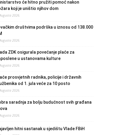
nistarstvo će hitno pružiti pomoć nakon
žara koji je uništio njihov dom
 Augusta 2026.
ovačkim društvima podrška u iznosu od 138.000
M
 Augusta 2026.
ada ZDK osigurala povećanje plaće za
aposlene u ustanovama kulture
 Augusta 2026.
aće prosvjetnih radnika, policije i državnih
užbenika od 1. jula veće za 10 posto
 Augusta 2026.
bra saradnja za bolju budućnost svih građana
lova
 Augusta 2026.
javljen hitni sastanak u sjedištu Vlade FBiH