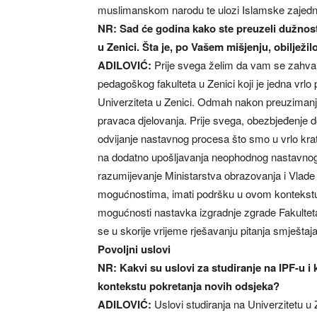
muslimanskom narodu te ulozi Islamske zajednic
NR: Sad će godina kako ste preuzeli dužnos
u Zenici. Šta je, po Vašem mišjenju, obiljež
ADILOVIĆ:
Prije svega želim da vam se zahval
pedagoškog fakulteta u Zenici koji je jedna vrl
Univerziteta u Zenici. Odmah nakon preuzimanja
pravaca djelovanja. Prije svega, obezbjeđenje 
odvijanje nastavnog procesa što smo u vrlo krat
na dodatno upošljavanja neophodnog nastavnog 
razumijevanje Ministarstva obrazovanja i Vlad
mogućnostima, imati podršku u ovom kontekstu.
mogućnosti nastavka izgradnje zgrade Fakultet
se u skorije vrijeme rješavanju pitanja smještaja
Povoljni uslovi
NR: Kakvi su uslovi za studiranje na IPF-u i 
kontekstu pokretanja novih odsjeka?
ADILOVIĆ:
Uslovi studiranja na Univerzitetu u Z