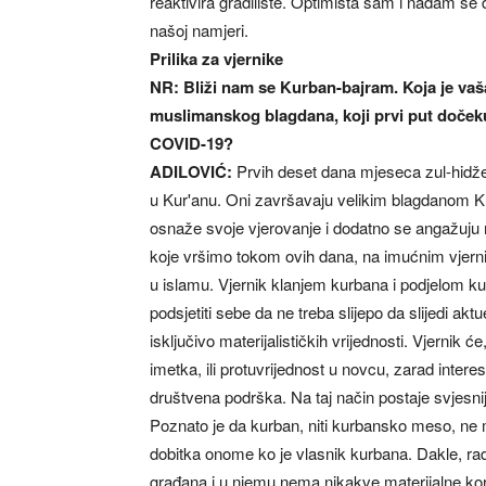
reaktivira gradilište. Optimista sam i nadam s
našoj namjeri.
Prilika za vjernike
NR: Bliži nam se Kurban-bajram. Koja je va
muslimanskog blagdana, koji prvi put doček
COVID-19?
ADILOVIĆ:
Prvih deset dana mjeseca zul-hidžeta
u Kur'anu. Oni završavaju velikim blagdanom Ku
osnaže svoje vjerovanje i dodatno se angažuju 
koje vršimo tokom ovih dana, na imućnim vjerni
u islamu. Vjernik klanjem kurbana i podjelom ku
podsjetiti sebe da ne treba slijepo da slijedi ak
isključivo materijalističkih vrijednosti. Vjernik ć
imetka, ili protuvrijednost u novcu, zarad inter
društvena podrška. Na taj način postaje svjesni
Poznato je da kurban, niti kurbansko meso, ne m
dobitka onome ko je vlasnik kurbana. Dakle, radi 
građana i u njemu nema nikakve materijalne kor