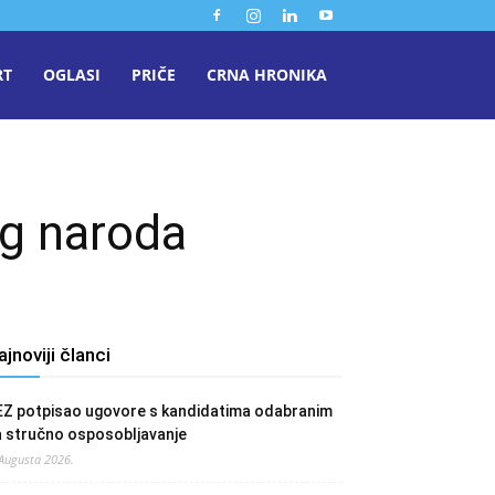
RT
OGLASI
PRIČE
CRNA HRONIKA
og naroda
ajnoviji članci
EZ potpisao ugovore s kandidatima odabranim
a stručno osposobljavanje
 Augusta 2026.