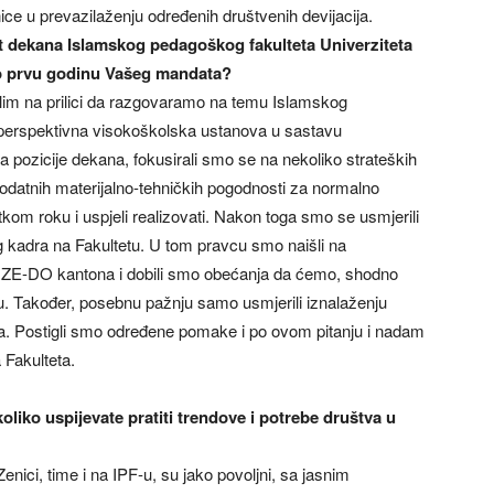
e u prevazilaženju određenih društvenih devijacija.
t dekana Islamskog pedagoškog fakulteta Univerziteta
ilo prvu godinu Vašeg mandata?
im na prilici da razgovaramo na temu Islamskog
o perspektivna visokoškolska ustanova u sastavu
 pozicije dekana, fokusirali smo se na nekoliko strateških
dodatnih materijalno-tehničkih pogodnosti za normalno
kom roku i uspjeli realizovati. Nakon toga smo se usmjerili
kadra na Fakultetu. U tom pravcu smo naišli na
e ZE-DO kantona i dobili smo obećanja da ćemo, shodno
 Također, posebnu pažnju samo usmjerili iznalaženju
a. Postigli smo određene pomake i po ovom pitanju i nadam
 Fakulteta.
koliko uspijevate pratiti trendove i potrebe društva u
enici, time i na IPF-u, su jako povoljni, sa jasnim