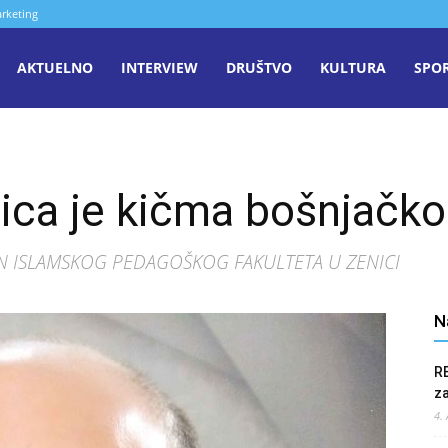
rketing
aša
AKTUELNO
INTERVIEW
DRUŠTVO
KULTURA
SPO
iječ
ica je kičma bošnjačk
enica
N ISLAMSKOG PEDAGOŠKOG FAKULTETA U ZENICI
N
R
z
4.