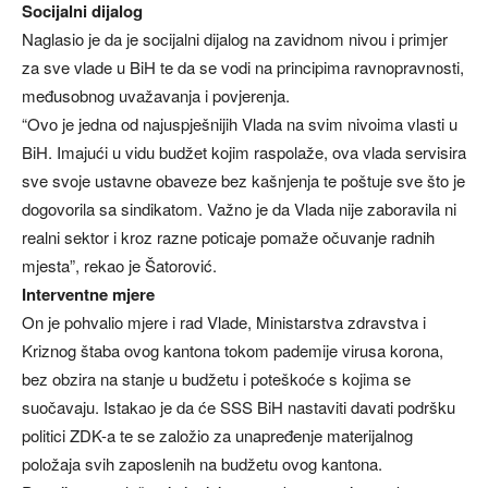
Socijalni dijalog
Naglasio je da je socijalni dijalog na zavidnom nivou i primjer
za sve vlade u BiH te da se vodi na principima ravnopravnosti,
međusobnog uvažavanja i povjerenja.
“Ovo je jedna od najuspješnijih Vlada na svim nivoima vlasti u
BiH. Imajući u vidu budžet kojim raspolaže, ova vlada servisira
sve svoje ustavne obaveze bez kašnjenja te poštuje sve što je
dogovorila sa sindikatom. Važno je da Vlada nije zaboravila ni
realni sektor i kroz razne poticaje pomaže očuvanje radnih
mjesta”, rekao je Šatorović.
Interventne mjere
On je pohvalio mjere i rad Vlade, Ministarstva zdravstva i
Kriznog štaba ovog kantona tokom pademije virusa korona,
bez obzira na stanje u budžetu i poteškoće s kojima se
suočavaju. Istakao je da će SSS BiH nastaviti davati podršku
politici ZDK-a te se založio za unapređenje materijalnog
položaja svih zaposlenih na budžetu ovog kantona.