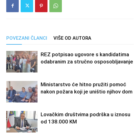
POVEZANI ČLANCI
VIŠE OD AUTORA
REZ potpisao ugovore s kandidatima
odabranim za stručno osposobljavanje
Ministarstvo će hitno pružiti pomoć
nakon požara koji je uništio njihov dom
Lovačkim društvima podrška u iznosu
od 138.000 KM