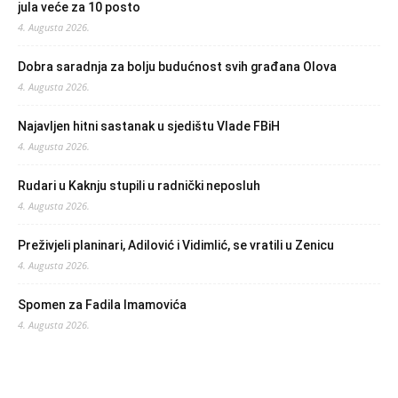
jula veće za 10 posto
4. Augusta 2026.
Dobra saradnja za bolju budućnost svih građana Olova
4. Augusta 2026.
Najavljen hitni sastanak u sjedištu Vlade FBiH
4. Augusta 2026.
Rudari u Kaknju stupili u radnički neposluh
4. Augusta 2026.
Preživjeli planinari, Adilović i Vidimlić, se vratili u Zenicu
4. Augusta 2026.
Spomen za Fadila Imamovića
4. Augusta 2026.