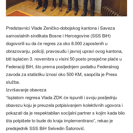
Predstavnici Vlade Zeničko-dobojskog kantona i Saveza
samostalnih sindikata Bosne i Hercegovine (SSS BiH)
dogovorili su da će regres za oko 8.000 zaposlenih u
obrazovanju, policiji, pravosuđu i javnoj upravi ovog kantona,
biti isplaćen 3. novembra u visini 50 posto prosječne plaće u
Federaciji BiH, što prema posljednjem podatku Federalnog
zavoda za statistiku iznosi oko 500 KM, saopćila je Press
služba.
Izvršavanje obaveza
“Isplatom regresa Vlada ZDK će ispuniti i svoju posljednju
obavezu koju je preuzela potpisivanjem kolektivnih ugovora i
pokazati da je respektabilan socijalni partner s kojim kada bilo
šta potpišete to bude do kraja implementirano”, rekao je
predsjednik SSS BiH Selvedin Šatorović.