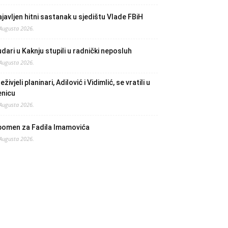
javljen hitni sastanak u sjedištu Vlade FBiH
 Augusta 2026.
dari u Kaknju stupili u radnički neposluh
 Augusta 2026.
eživjeli planinari, Adilović i Vidimlić, se vratili u
enicu
 Augusta 2026.
pomen za Fadila Imamovića
 Augusta 2026.