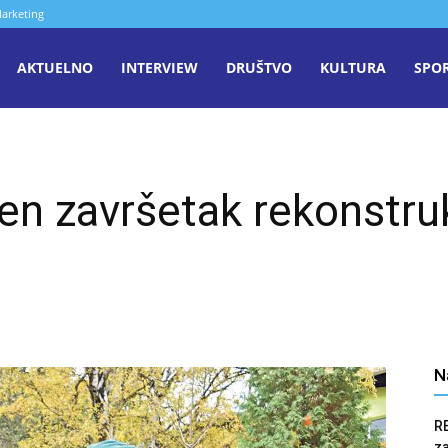
arketing
aša
AKTUELNO
INTERVIEW
DRUŠTVO
KULTURA
SPO
iječ
en završetak rekonstru
enica
N
R
z