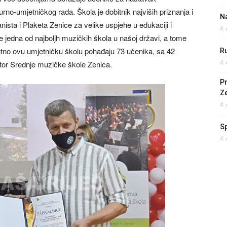
no-umjetničkog rada. Škola je dobitnik najviših priznanja i
Na
nista i Plaketa Zenice za velike uspjehe u edukaciji i
4.
 je jedna od najboljh muzičkih škola u našoj državi, a tome
utno ovu umjetničku školu pohađaju 73 učenika, sa 42
Ru
4.
ktor Srednje muzičke škole Zenica.
Pr
Z
4.
S
4.