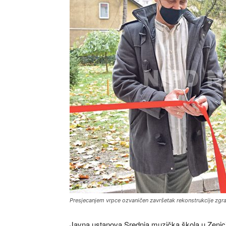
Presjecanjem vrpce ozvaničen završetak rekonstrukcije zgr
Javna ustanova Srednja muzička škola u Zenic