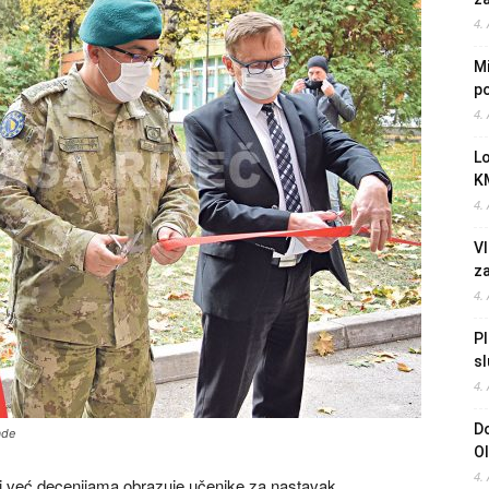
4.
Mi
po
4.
L
K
4.
Vl
z
4.
Pl
sl
4.
Do
ade
O
4.
i već decenijama obrazuje učenike za nastavak