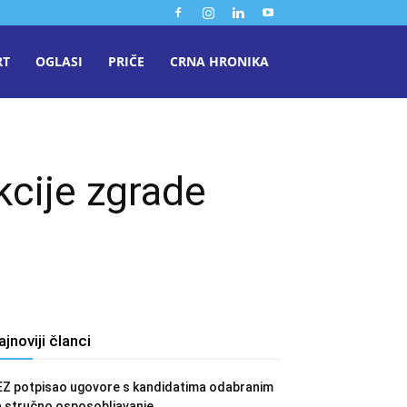
RT
OGLASI
PRIČE
CRNA HRONIKA
kcije zgrade
ajnoviji članci
EZ potpisao ugovore s kandidatima odabranim
a stručno osposobljavanje