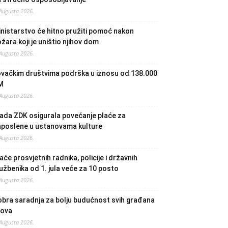
 Augusta 2026.
nistarstvo će hitno pružiti pomoć nakon
žara koji je uništio njihov dom
 Augusta 2026.
ovačkim društvima podrška u iznosu od 138.000
M
 Augusta 2026.
ada ZDK osigurala povećanje plaće za
aposlene u ustanovama kulture
 Augusta 2026.
aće prosvjetnih radnika, policije i državnih
užbenika od 1. jula veće za 10 posto
 Augusta 2026.
bra saradnja za bolju budućnost svih građana
lova
 Augusta 2026.