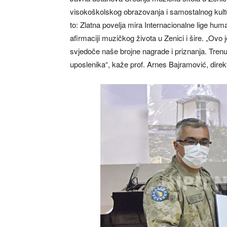
visokoškolskog obrazovanja i samostalnog kultur
to: Zlatna povelja mira Internacionalne lige huma
afirmaciji muzičkog života u Zenici i šire. „Ovo
svjedoče naše brojne nagrade i priznanja. Tren
uposlenika“, kaže prof. Arnes Bajramović, dire