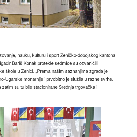
ovanje, nauku, kulturu i sport Zeničko-dobojskog kantona
rigadir Bariš Konak protekle sedmice su ozvaničili
ke škole u Zenici. „Prema našim saznanjima zgrada je
o-Ugarske monarhije i prvobitno je služila u razne svrhe.
 zatim su tu bile stacionirane Srednja trgovačka i