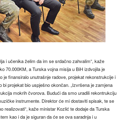
lja i učenika želim da im se srdačno zahvalim“, kaže
oko 70.000KM, a Turska vojna misija u BiH izdvojila je
o je finansiralo unutrašnje radove, projekat rekonstrukcije i
o bi projekat bio uspješno okončan. „Izvršena je zamjena
rukcija mokrih čvorova. Budući da smo uradili rekontrukciju
uzičke instrumente. Direktor će mi dostaviti spisak, te se
o realizovati“, kaže ministar Kozlić te dodaje da Turska
stem kao i da je siguran da će se ova saradnja i u