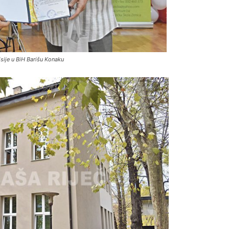
ije u BiH Barišu Konaku