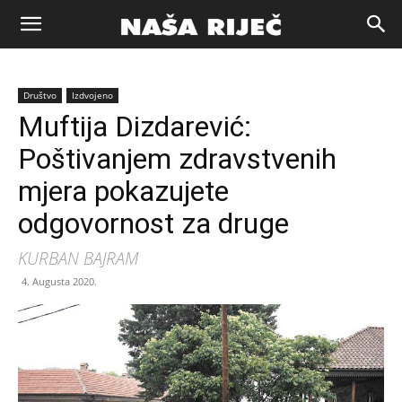
Naša
Društvo
Izdvojeno
riječ
Muftija Dizdarević:
Poštivanjem zdravstvenih
Zenica
mjera pokazujete
odgovornost za druge
KURBAN BAJRAM
4. Augusta 2020.