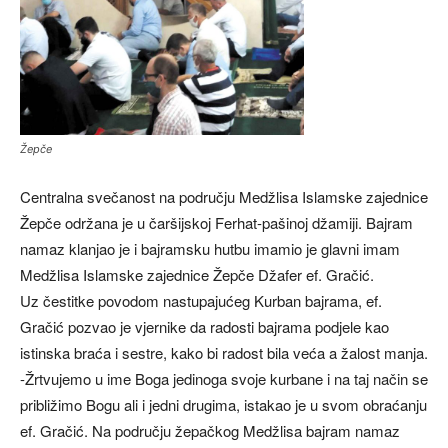
Žepče
Centralna svečanost na području Medžlisa Islamske zajednice
Žepče održana je u čaršijskoj Ferhat-pašinoj džamiji. Bajram
namaz klanjao je i bajramsku hutbu imamio je glavni imam
Medžlisa Islamske zajednice Žepče Džafer ef. Gračić.
Uz čestitke povodom nastupajućeg Kurban bajrama, ef.
Gračić pozvao je vjernike da radosti bajrama podjele kao
istinska braća i sestre, kako bi radost bila veća a žalost manja.
-Žrtvujemo u ime Boga jedinoga svoje kurbane i na taj način se
približimo Bogu ali i jedni drugima, istakao je u svom obraćanju
ef. Gračić. Na području žepačkog Medžlisa bajram namaz