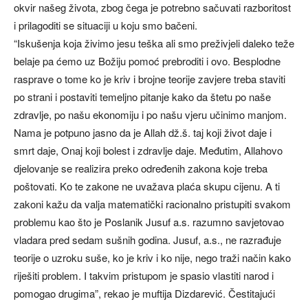
okvir našeg života, zbog čega je potrebno sačuvati razboritost
i prilagoditi se situaciji u koju smo bačeni.
“Iskušenja koja živimo jesu teška ali smo preživjeli daleko teže
belaje pa ćemo uz Božiju pomoć prebroditi i ovo. Besplodne
rasprave o tome ko je kriv i brojne teorije zavjere treba staviti
po strani i postaviti temeljno pitanje kako da štetu po naše
zdravlje, po našu ekonomiju i po našu vjeru učinimo manjom.
Nama je potpuno jasno da je Allah dž.š. taj koji život daje i
smrt daje, Onaj koji bolest i zdravlje daje. Međutim, Allahovo
djelovanje se realizira preko određenih zakona koje treba
poštovati. Ko te zakone ne uvažava plaća skupu cijenu. A ti
zakoni kažu da valja matematički racionalno pristupiti svakom
problemu kao što je Poslanik Jusuf a.s. razumno savjetovao
vladara pred sedam sušnih godina. Jusuf, a.s., ne razrađuje
teorije o uzroku suše, ko je kriv i ko nije, nego traži način kako
riješiti problem. I takvim pristupom je spasio vlastiti narod i
pomogao drugima”, rekao je muftija Dizdarević. Čestitajući