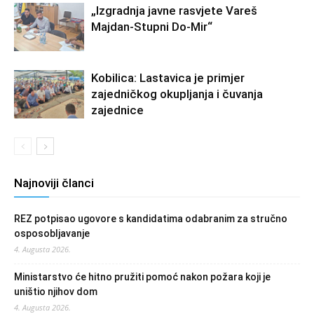
„Izgradnja javne rasvjete Vareš
Majdan-Stupni Do-Mir“
Kobilica: Lastavica je primjer
zajedničkog okupljanja i čuvanja
zajednice
Najnoviji članci
REZ potpisao ugovore s kandidatima odabranim za stručno
osposobljavanje
4. Augusta 2026.
Ministarstvo će hitno pružiti pomoć nakon požara koji je
uništio njihov dom
4. Augusta 2026.