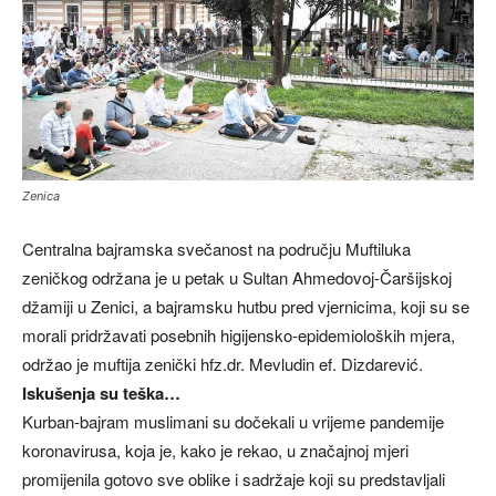
Zenica
Centralna bajramska svečanost na području Muftiluka
zeničkog održana je u petak u Sultan Ahmedovoj-Čaršijskoj
džamiji u Zenici, a bajramsku hutbu pred vjernicima, koji su se
morali pridržavati posebnih higijensko-epidemioloških mjera,
održao je muftija zenički hfz.dr. Mevludin ef. Dizdarević.
Iskušenja su teška…
Kurban-bajram muslimani su dočekali u vrijeme pandemije
koronavirusa, koja je, kako je rekao, u značajnoj mjeri
promijenila gotovo sve oblike i sadržaje koji su predstavljali