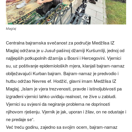
Maglaj
Centralna bajramska svečanost za područje Medžlisa IZ
Maglaj održana je u Jusuf-pašinoj džamiji Kuršumliji, jednoj od
najljepših potkupolnih džamija u Bosni i Hercegovini. Vjernici
su, uz poštivanje epidemioloških mjera, klanjali bajram-namaz
obilježavajući Kurban bajram. Bajram-namaz je predvodio i
hutbu održao Nevres ef. Hodžić, glavni imam Medžlisa IZ
Maglaj. „Islam je vjera trezvenosti, pravde i istinoljubivosti pa
izgrađeni vjernici lahko uviđaju realnost, ne žive u zabludi.
Vjernici su svjesni da negiranje problema ne doprinosti
njihovom rješenju. Vjernik je jak, uporan i žilav, on ne odustaje i
ne predaje se“.
Već treću godinu, zajedno sa svojim ocem, bajram-namaz