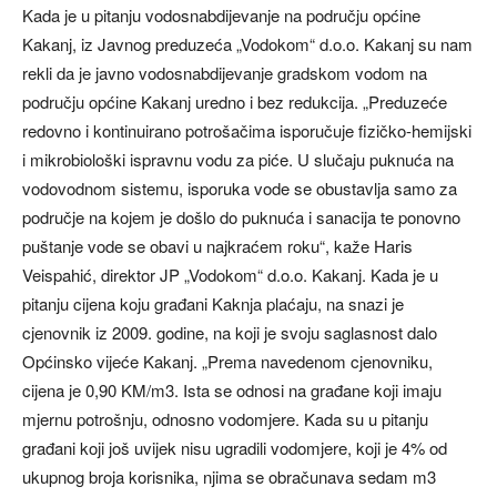
Kada je u pitanju vodosnabdijevanje na području općine
Kakanj, iz Javnog preduzeća „Vodokom“ d.o.o. Kakanj su nam
rekli da je javno vodosnabdijevanje gradskom vodom na
području općine Kakanj uredno i bez redukcija. „Preduzeće
redovno i kontinuirano potrošačima isporučuje fizičko-hemijski
i mikrobiološki ispravnu vodu za piće. U slučaju puknuća na
vodovodnom sistemu, isporuka vode se obustavlja samo za
područje na kojem je došlo do puknuća i sanacija te ponovno
puštanje vode se obavi u najkraćem roku“, kaže Haris
Veispahić, direktor JP „Vodokom“ d.o.o. Kakanj. Kada je u
pitanju cijena koju građani Kaknja plaćaju, na snazi je
cjenovnik iz 2009. godine, na koji je svoju saglasnost dalo
Općinsko vijeće Kakanj. „Prema navedenom cjenovniku,
cijena je 0,90 KM/m3. Ista se odnosi na građane koji imaju
mjernu potrošnju, odnosno vodomjere. Kada su u pitanju
građani koji još uvijek nisu ugradili vodomjere, koji je 4% od
ukupnog broja korisnika, njima se obračunava sedam m3