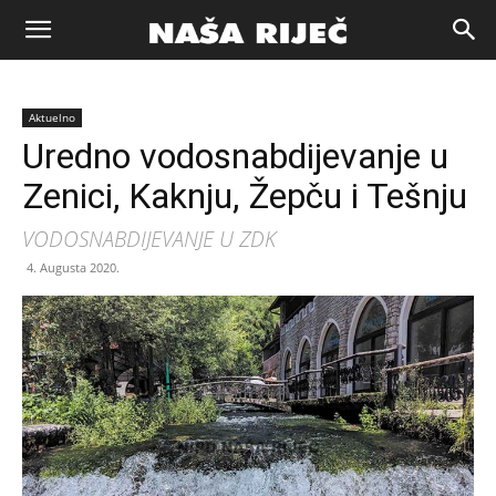
Naša
Aktuelno
riječ
Uredno vodosnabdijevanje u
Zenici, Kaknju, Žepču i Tešnju
Zenica
VODOSNABDIJEVANJE U ZDK
4. Augusta 2020.