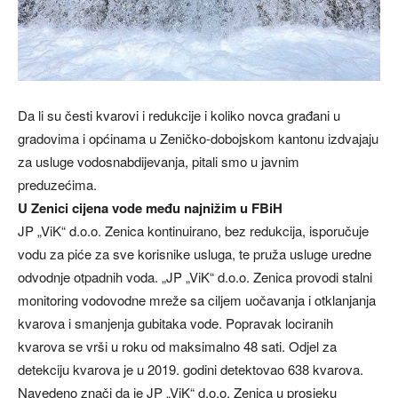
Da li su česti kvarovi i redukcije i koliko novca građani u
gradovima i općinama u Zeničko-dobojskom kantonu izdvajaju
za usluge vodosnabdijevanja, pitali smo u javnim
preduzećima.
U Zenici cijena vode među najnižim u FBiH
JP „ViK“ d.o.o. Zenica kontinuirano, bez redukcija, isporučuje
vodu za piće za sve korisnike usluga, te pruža usluge uredne
odvodnje otpadnih voda. „JP „ViK“ d.o.o. Zenica provodi stalni
monitoring vodovodne mreže sa ciljem uočavanja i otklanjanja
kvarova i smanjenja gubitaka vode. Popravak lociranih
kvarova se vrši u roku od maksimalno 48 sati. Odjel za
detekciju kvarova je u 2019. godini detektovao 638 kvarova.
Navedeno znači da je JP „ViK“ d.o.o. Zenica u prosjeku