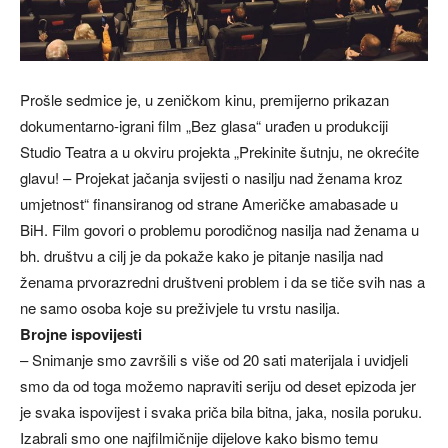
Prošle sedmice je, u zeničkom kinu, premijerno prikazan
dokumentarno-igrani film „Bez glasa“ urađen u produkciji
Studio Teatra a u okviru projekta „Prekinite šutnju, ne okrećite
glavu! – Projekat jačanja svijesti o nasilju nad ženama kroz
umjetnost“ finansiranog od strane Američke amabasade u
BiH. Film govori o problemu porodičnog nasilja nad ženama u
bh. društvu a cilj je da pokaže kako je pitanje nasilja nad
ženama prvorazredni društveni problem i da se tiče svih nas a
ne samo osoba koje su preživjele tu vrstu nasilja.
Brojne ispovijesti
– Snimanje smo završili s više od 20 sati materijala i uvidjeli
smo da od toga možemo napraviti seriju od deset epizoda jer
je svaka ispovijest i svaka priča bila bitna, jaka, nosila poruku.
Izabrali smo one najfilmičnije dijelove kako bismo temu