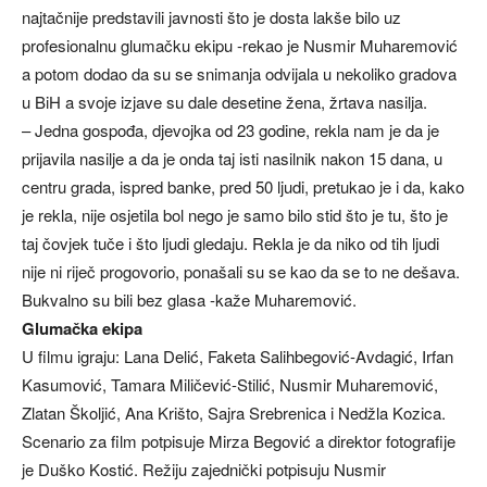
najtačnije predstavili javnosti što je dosta lakše bilo uz
profesionalnu glumačku ekipu -rekao je Nusmir Muharemović
a potom dodao da su se snimanja odvijala u nekoliko gradova
u BiH a svoje izjave su dale desetine žena, žrtava nasilja.
– Jedna gospođa, djevojka od 23 godine, rekla nam je da je
prijavila nasilje a da je onda taj isti nasilnik nakon 15 dana, u
centru grada, ispred banke, pred 50 ljudi, pretukao je i da, kako
je rekla, nije osjetila bol nego je samo bilo stid što je tu, što je
taj čovjek tuče i što ljudi gledaju. Rekla je da niko od tih ljudi
nije ni riječ progovorio, ponašali su se kao da se to ne dešava.
Bukvalno su bili bez glasa -kaže Muharemović.
Glumačka ekipa
U filmu igraju: Lana Delić, Faketa Salihbegović-Avdagić, Irfan
Kasumović, Tamara Miličević-Stilić, Nusmir Muharemović,
Zlatan Školjić, Ana Krišto, Sajra Srebrenica i Nedžla Kozica.
Scenario za film potpisuje Mirza Begović a direktor fotografije
je Duško Kostić. Režiju zajednički potpisuju Nusmir