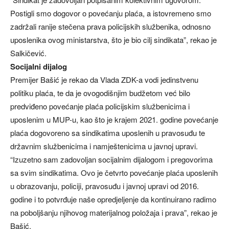
Postigli smo dogovor o povećanju plaća, a istovremeno smo
zadržali ranije stečena prava policijskih službenika, odnosno
uposlenika ovog ministarstva, što je bio cilj sindikata”, rekao je
Salkičević.
Socijalni dijalog
Premijer Bašić je rekao da Vlada ZDK-a vodi jedinstvenu
politiku plaća, te da je ovogodišnjim budžetom već bilo
predviđeno povećanje plaća policijskim službenicima i
uposlenim u MUP-u, kao što je krajem 2021. godine povećanje
plaća dogovoreno sa sindikatima uposlenih u pravosuđu te
državnim službenicima i namještenicima u javnoj upravi.
“Izuzetno sam zadovoljan socijalnim dijalogom i pregovorima
sa svim sindikatima. Ovo je četvrto povećanje plaća uposlenih
u obrazovanju, policiji, pravosuđu i javnoj upravi od 2016.
godine i to potvrđuje naše opredjeljenje da kontinuirano radimo
na poboljšanju njihovog materijalnog položaja i prava”, rekao je
Bašić.