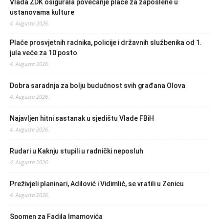
Vlada ZDK osigurala povećanje plaće za zaposlene u
ustanovama kulture
4. Augusta 2026.
Plaće prosvjetnih radnika, policije i državnih službenika od 1.
jula veće za 10 posto
4. Augusta 2026.
Dobra saradnja za bolju budućnost svih građana Olova
4. Augusta 2026.
Najavljen hitni sastanak u sjedištu Vlade FBiH
4. Augusta 2026.
Rudari u Kaknju stupili u radnički neposluh
4. Augusta 2026.
Preživjeli planinari, Adilović i Vidimlić, se vratili u Zenicu
4. Augusta 2026.
Spomen za Fadila Imamovića