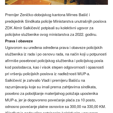
Premijer Zeničko-dobojskog kantona Mirnes Bašić i
predsjednik Sindikata policije Ministarstva unutrašnjih poslova
ZDK Almir Salkičević potpisali su kolektivni ugovor za
policijske službenike ovog ministarstva za 2022. godinu.
Prava i obaveze
Ugovorom su uređena određena prava i obaveze policijskih
službenika iz rada i po osnovu rada, na način koji u potpunosti
afirmiše posebnost policijskog službenika i policijskog posla
kod poslodavca, kao i visok stepen odgovornosti i opasnosti
pri vršenju policijskih poslova iz nadležnosti MUP-a.
Salkičević je zahvalio Vladi i premijeru Bašiću na
razumijevanju koje su imali prema zahtjevima sindikata,
posebno za poboljšanje materijalnog položaja uposlenika
MUP-a, jer je dogovoreno povećanje plaća za 10 posto,
odnosno povećanje platne osnovice sa 300,00 na 330,00 KM.
“Sindikat je zadovoljan potpisanim kolektivnim ugovorom.