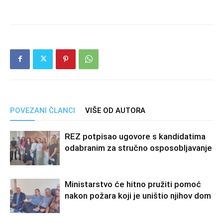
POVEZANI ČLANCI
VIŠE OD AUTORA
REZ potpisao ugovore s kandidatima
odabranim za stručno osposobljavanje
Ministarstvo će hitno pružiti pomoć
nakon požara koji je uništio njihov dom