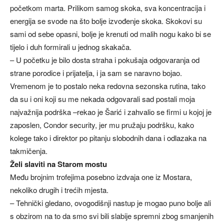
početkom marta. Prilikom samog skoka, sva koncentracija i
energija se svode na što bolje izvođenje skoka. Skokovi su
sami od sebe opasni, bolje je krenuti od malih nogu kako bi se
tijelo i duh formirali u jednog skakača.
– U početku je bilo dosta straha i pokušaja odgovaranja od
strane porodice i prijatelja, i ja sam se naravno bojao.
Vremenom je to postalo neka redovna sezonska rutina, tako
da su i oni koji su me nekada odgovarali sad postali moja
najvažnija podrška –rekao je Šarić i zahvalio se firmi u kojoj je
zaposlen, Condor security, jer mu pružaju podršku, kako
kolege tako i direktor po pitanju slobodnih dana i odlazaka na
takmičenja.
Želi slaviti na Starom mostu
Među brojnim trofejima posebno izdvaja one iz Mostara,
nekoliko drugih i trećih mjesta.
– Tehnički gledano, ovogodišnji nastup je mogao puno bolje ali
s obzirom na to da smo svi bili slabije spremni zbog smanjenih