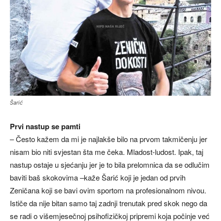
Šarić
Prvi nastup se pamti
– Često kažem da mi je najlakše bilo na prvom takmičenju jer
nisam bio niti svjestan šta me čeka. Mladost-ludost. Ipak, taj
nastup ostaje u sjećanju jer je to bila prelomnica da se odlučim
baviti baš skokovima –kaže Šarić koji je jedan od prvih
Zeničana koji se bavi ovim sportom na profesionalnom nivou.
Ističe da nije bitan samo taj zadnji trenutak pred skok nego da
se radi o višemjesečnoj psihofizičkoj pripremi koja počinje već