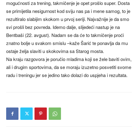
mogućnosti za trening, takmičenje je opet prošlo super. Dosta
se primijetila nesigurnost kod sviju nas pa i mene samog, to je
rezultiralo slabijim skokom u prvoj seriji. Najvažnije je da smo
svi prošli bez povreda. Idemo dalje, slijedeći nastup je na
Bentbaši (22. avgust). Nadam se da će to takmičenje proći
znatno bolje u svakom smislu –kaže Šarić te ponavlja da mu
ostaje želja slaviti u skokovima sa Starog mosta.
Na kraju razgovora je poručio mladima koji se žele baviti ovim,
ali i drugim sportovima, da se moraju izuzetno posvetiti svome
radu i treningu jer se jedino tako dolazi do uspjeha i rezultata.