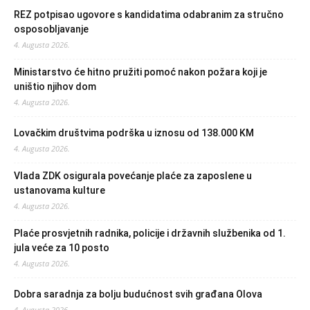
REZ potpisao ugovore s kandidatima odabranim za stručno
osposobljavanje
4. Augusta 2026.
Ministarstvo će hitno pružiti pomoć nakon požara koji je
uništio njihov dom
4. Augusta 2026.
Lovačkim društvima podrška u iznosu od 138.000 KM
4. Augusta 2026.
Vlada ZDK osigurala povećanje plaće za zaposlene u
ustanovama kulture
4. Augusta 2026.
Plaće prosvjetnih radnika, policije i državnih službenika od 1.
jula veće za 10 posto
4. Augusta 2026.
Dobra saradnja za bolju budućnost svih građana Olova
4. Augusta 2026.