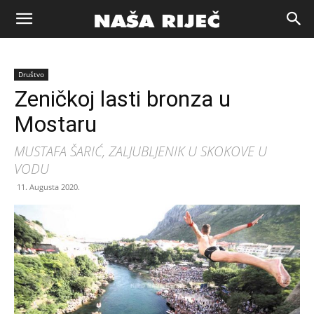
Naša
Društvo
riječ
Zeničkoj lasti bronza u
Mostaru
Zenica
MUSTAFA ŠARIĆ, ZALJUBLJENIK U SKOKOVE U
VODU
11. Augusta 2020.