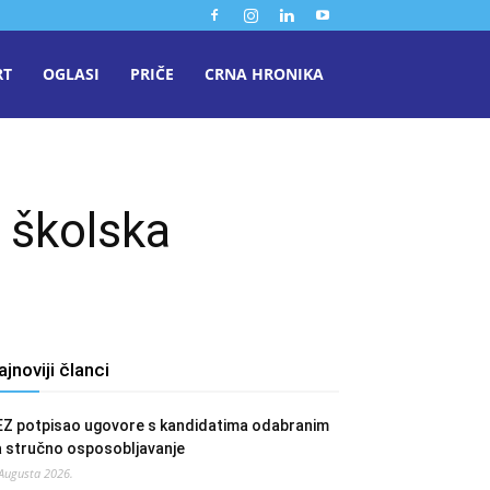
RT
OGLASI
PRIČE
CRNA HRONIKA
 školska
ajnoviji članci
EZ potpisao ugovore s kandidatima odabranim
a stručno osposobljavanje
 Augusta 2026.