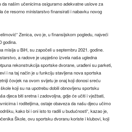
ažu da našim učenicima osiguramo adekvatne uslove za
 da će resorno ministarstvo finansirati i nabavku novog
limović“ Zenica, ovo je, u finansijskom pogledu, najveći
10 godina.
ojna misija u BiH, su započeli u septembru 2021. godine.
istarstvo, a radove je uspješno izvela naša ugledna
tpuna rekonstrukcija sportske dvorane, urađeni su parketi,
vi i na taj način je u funkciju stavljena nova sportska
tniji čovjek na ovom svijetu je onaj koji donosi sreću
kole koji su na upotrebu dobili obnovljenu sportsku
jeca biti sretna i zadovoljna, gdje će učiti i vježbati,
stavnicima i roditeljima, ostaje obaveza da našu djecu učimo
odršku, kako bi i oni isto to radili u budućnosti“, kazao je,
učenika Škole, ovu sportsku dvoranu koriste i klubovi, koji