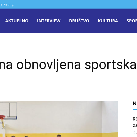
arketing
aša
AKTUELNO
INTERVIEW
DRUŠTVO
KULTURA
SPO
iječ
na obnovljena sportska
enica
N
R
z
4.