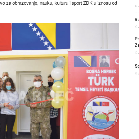
vo za obrazovanje, nauku, kulturu i sport ZDK u iznosu od
4.
Ru
4.
Pr
Z
4.
S
4.