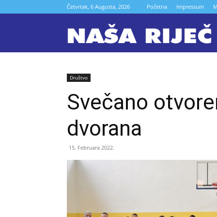
Četvrtak, 6 Augusta, 2026
Početna
Impressum
M
N
r
Društvo
Svečano otvore
Z
dvorana
15. Februara 2022.