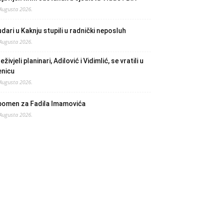
 Augusta 2026.
dari u Kaknju stupili u radnički neposluh
 Augusta 2026.
eživjeli planinari, Adilović i Vidimlić, se vratili u
enicu
 Augusta 2026.
pomen za Fadila Imamovića
 Augusta 2026.