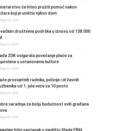
nistarstvo će hitno pružiti pomoć nakon
žara koji je uništio njihov dom
 Augusta 2026.
ovačkim društvima podrška u iznosu od 138.000
M
 Augusta 2026.
ada ZDK osigurala povećanje plaće za
aposlene u ustanovama kulture
 Augusta 2026.
aće prosvjetnih radnika, policije i državnih
užbenika od 1. jula veće za 10 posto
 Augusta 2026.
bra saradnja za bolju budućnost svih građana
lova
 Augusta 2026.
javljen hitni sastanak u sjedištu Vlade FBiH