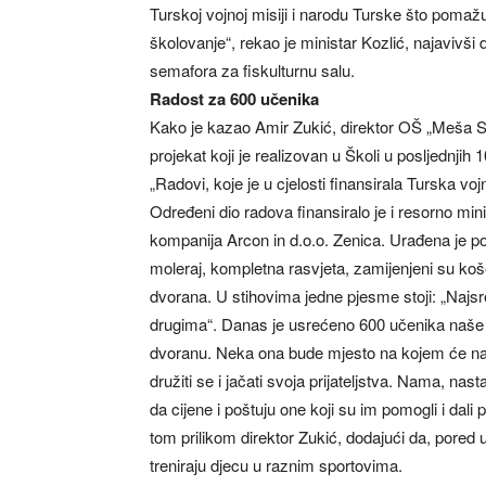
Turskoj vojnoj misiji i narodu Turske što pom
školovanje“, rekao je ministar Kozlić, najavivši
semafora za fiskulturnu salu.
Radost za 600 učenika
Kako je kazao Amir Zukić, direktor OŠ „Meša Se
projekat koji je realizovan u Školi u posljednjih 
„Radovi, koje je u cjelosti finansirala Turska v
Određeni dio radova finansiralo je i resorno min
kompanija Arcon in d.o.o. Zenica. Urađena je po
moleraj, kompletna rasvjeta, zamijenjeni su koše
dvorana. U stihovima jedne pjesme stoji: „Najsre
drugima“. Danas je usrećeno 600 učenika naše š
dvoranu. Neka ona bude mjesto na kojem će naša d
družiti se i jačati svoja prijateljstva. Nama, na
da cijene i poštuju one koji su im pomogli i dali p
tom prilikom direktor Zukić, dodajući da, pored 
treniraju djecu u raznim sportovima.