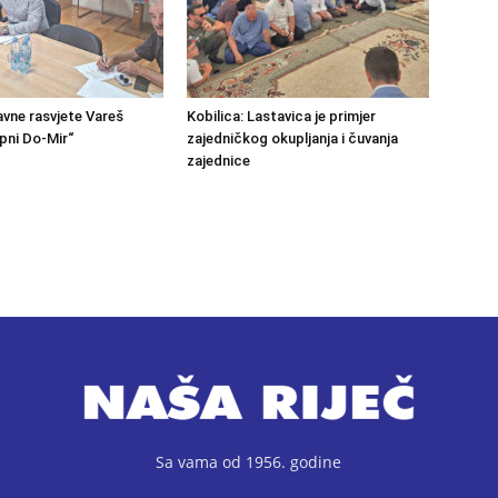
avne rasvjete Vareš
Kobilica: Lastavica je primjer
pni Do-Mir“
zajedničkog okupljanja i čuvanja
zajednice
Sa vama od 1956. godine