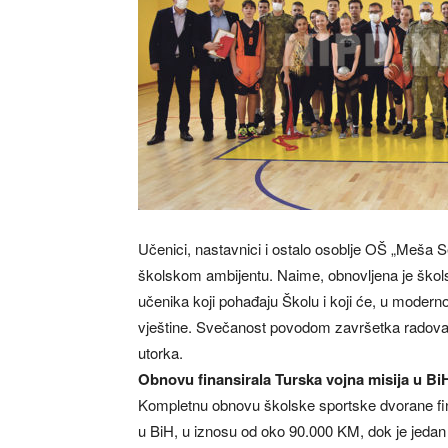
Učenici, nastavnici i ostalo osoblje OŠ „Meša S
školskom ambijentu. Naime, obnovljena je škol
učenika koji pohađaju Školu i koji će, u modern
vještine. Svečanost povodom završetka radova 
utorka.
Obnovu finansirala Turska vojna misija u BiH
Kompletnu obnovu školske sportske dvorane fin
u BiH, u iznosu od oko 90.000 KM, dok je jedan