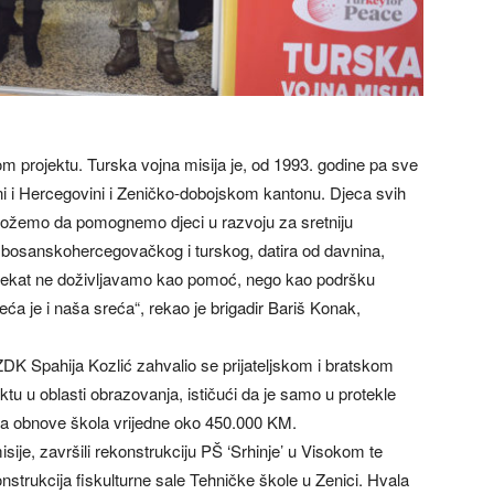
m projektu. Turska vojna misija je, od 1993. godine pa sve
ni i Hercegovini i Zeničko-dobojskom kantonu. Djeca svih
možemo da pomognemo djeci u razvoju za sretniju
, bosanskohercegovačkog i turskog, datira od davnina,
projekat ne doživljavamo kao pomoć, nego kao podršku
a je i naša sreća“, rekao je brigadir Bariš Konak,
 ZDK Spahija Kozlić zahvalio se prijateljskom i bratskom
u u oblasti obrazovanja, ističući da je samo u protekle
ala obnove škola vrijedne oko 450.000 KM.
ije, završili rekonstrukciju PŠ ‘Srhinje’ u Visokom te
nstrukcija fiskulturne sale Tehničke škole u Zenici. Hvala