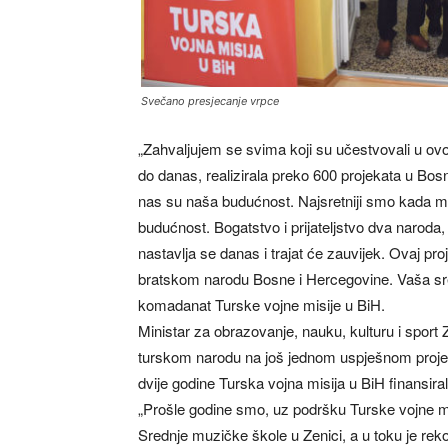
Svečano presjecanje vrpce
„Zahvaljujem se svima koji su učestvovali u ovo
do danas, realizirala preko 600 projekata u Bos
nas su naša budućnost. Najsretniji smo kada 
budućnost. Bogatstvo i prijateljstvo dva naroda
nastavlja se danas i trajat će zauvijek. Ovaj 
bratskom narodu Bosne i Hercegovine. Vaša sreć
komadanat Turske vojne misije u BiH.
Ministar za obrazovanje, nauku, kulturu i sport
turskom narodu na još jednom uspješnom projekt
dvije godine Turska vojna misija u BiH finansir
„Prošle godine smo, uz podršku Turske vojne mis
Srednje muzičke škole u Zenici, a u toku je reko