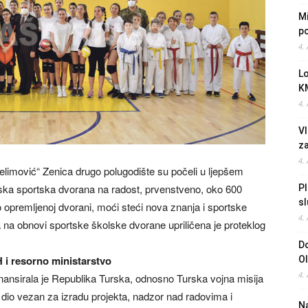
Mi
po
4.
L
K
4.
Vl
z
4.
elimović“ Zenica drugo polugodište su počeli u ljepšem
ska sportska dvorana na radost, prvenstveno, oko 600
Pl
sl
o opremljenoj dvorani, moći steći nova znanja i sportske
4.
na obnovi sportske školske dvorane upriličena je proteklog
Do
 i resorno ministarstvo
O
4.
ansirala je Republika Turska, odnosno Turska vojna misija
 dio vezan za izradu projekta, nadzor nad radovima i
Na