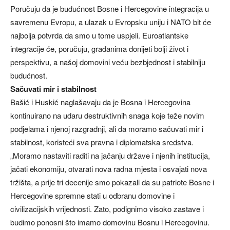
Poručuju da je budućnost Bosne i Hercegovine integracija u
savremenu Evropu, a ulazak u Evropsku uniju i NATO bit će
najbolja potvrda da smo u tome uspjeli. Euroatlantske
integracije će, poručuju, građanima donijeti bolji život i
perspektivu, a našoj domovini veću bezbjednost i stabilniju
budućnost.
Sačuvati mir i stabilnost
Bašić i Huskić naglašavaju da je Bosna i Hercegovina
kontinuirano na udaru destruktivnih snaga koje teže novim
podjelama i njenoj razgradnji, ali da moramo sačuvati mir i
stabilnost, koristeći sva pravna i diplomatska sredstva.
„Moramo nastaviti raditi na jačanju države i njenih institucija,
jačati ekonomiju, otvarati nova radna mjesta i osvajati nova
tržišta, a prije tri decenije smo pokazali da su patriote Bosne i
Hercegovine spremne stati u odbranu domovine i
civilizacijskih vrijednosti. Zato, podignimo visoko zastave i
budimo ponosni što imamo domovinu Bosnu i Hercegovinu.