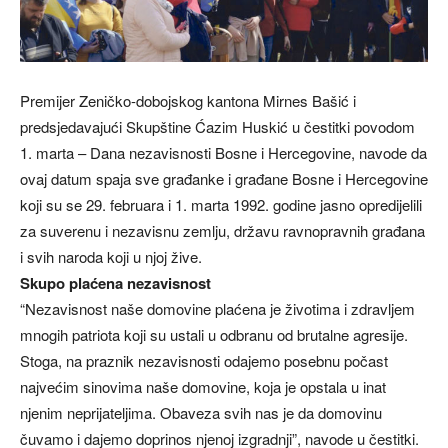
Premijer Zeničko-dobojskog kantona Mirnes Bašić i
predsjedavajući Skupštine Ćazim Huskić u čestitki povodom
1. marta – Dana nezavisnosti Bosne i Hercegovine, navode da
ovaj datum spaja sve građanke i građane Bosne i Hercegovine
koji su se 29. februara i 1. marta 1992. godine jasno opredijelili
za suverenu i nezavisnu zemlju, državu ravnopravnih građana
i svih naroda koji u njoj žive.
Skupo plaćena nezavisnost
“Nezavisnost naše domovine plaćena je životima i zdravljem
mnogih patriota koji su ustali u odbranu od brutalne agresije.
Stoga, na praznik nezavisnosti odajemo posebnu počast
najvećim sinovima naše domovine, koja je opstala u inat
njenim neprijateljima. Obaveza svih nas je da domovinu
čuvamo i dajemo doprinos njenoj izgradnji”, navode u čestitki.