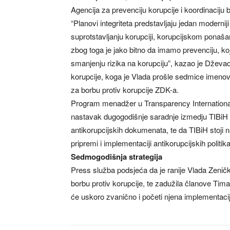
Agencija za prevenciju korupcije i koordinaciju 
“Planovi integriteta predstavljaju jedan modernij
suprotstavljanju korupciji, korupcijskom ponašanj
zbog toga je jako bitno da imamo prevenciju, koj
smanjenju rizika na korupciju”, kazao je Dževad
korupcije, koga je Vlada prošle sedmice imeno
za borbu protiv korupcije ZDK-a.
Program menadžer u Transparency Internationa
nastavak dugogodišnje saradnje izmedju TIBiH 
antikorupcijskih dokumenata, te da TIBiH stoji 
pripremi i implementaciji antikorupcijskih politika
Sedmogodišnja strategija
Press služba podsjeća da je ranije Vlada Zeničk
borbu protiv korupcije, te zadužila članove Tima 
će uskoro zvanično i početi njena implementacij