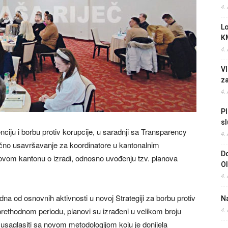
4.
L
K
4.
Vl
z
4.
Pl
sl
iju i borbu protiv korupcije, u saradnji sa Transparency
4.
ručno usavršavanje za koordinatore u kantonalnim
Do
 ovom kantonu o izradi, odnosno uvođenju tzv. planova
O
4.
dna od osnovnih aktivnosti u novoj Strategiji za borbu protiv
Na
rethodnom periodu, planovi su izrađeni u velikom broju
4.
 i usaglasiti sa novom metodologijom koju je donijela