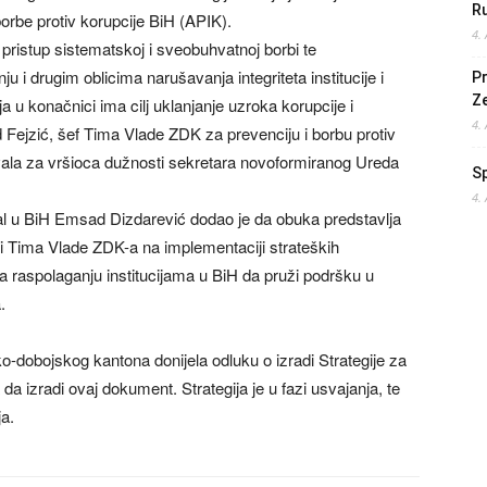
Ru
borbe protiv korupcije BiH (APIK).
4.
i pristup sistematskoj i sveobuhvatnoj borbi te
u i drugim oblicima narušavanja integriteta institucije i
Pr
Z
a u konačnici ima cilj uklanjanje uzroka korupcije i
4.
 Fejzić, šef Tima Vlade ZDK za prevenciju i borbu protiv
vala za vršioca dužnosti sekretara novoformiranog Ureda
S
4.
l u BiH Emsad Dizdarević dodao je da obuka predstavlja
i Tima Vlade ZDK-a na implementaciji strateških
na raspolaganju institucijama u BiH da pruži podršku u
.
o-dobojskog kantona donijela odluku o izradi Strategije za
da izradi ovaj dokument. Strategija je u fazi usvajanja, te
a.