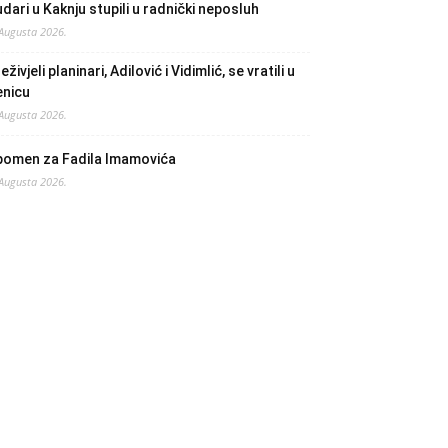
dari u Kaknju stupili u radnički neposluh
 Augusta 2026.
eživjeli planinari, Adilović i Vidimlić, se vratili u
enicu
 Augusta 2026.
pomen za Fadila Imamovića
 Augusta 2026.