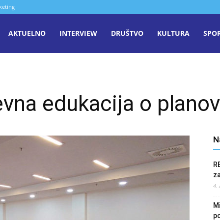
keting
aša
AKTUELNO
INTERVIEW
DRUŠTVO
KULTURA
SPO
iječ
na edukacija o planov
enica
N
R
z
4.
Mi
po