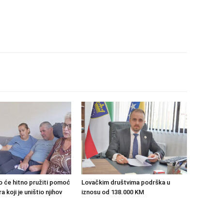
o će hitno pružiti pomoć
Lovačkim društvima podrška u
 koji je uništio njihov
iznosu od 138.000 KM