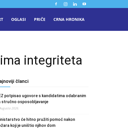
RT
OGLASI
PRIČE
CRNA HRONIKA
ima integriteta
ajnoviji članci
EZ potpisao ugovore s kandidatima odabranim
a stručno osposobljavanje
 Augusta 2026.
nistarstvo će hitno pružiti pomoć nakon
žara koji je uništio njihov dom