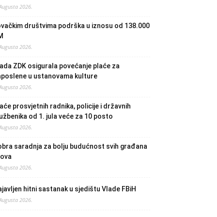
 Augusta 2026.
ovačkim društvima podrška u iznosu od 138.000
M
 Augusta 2026.
ada ZDK osigurala povećanje plaće za
aposlene u ustanovama kulture
 Augusta 2026.
aće prosvjetnih radnika, policije i državnih
užbenika od 1. jula veće za 10 posto
 Augusta 2026.
bra saradnja za bolju budućnost svih građana
lova
 Augusta 2026.
javljen hitni sastanak u sjedištu Vlade FBiH
 Augusta 2026.