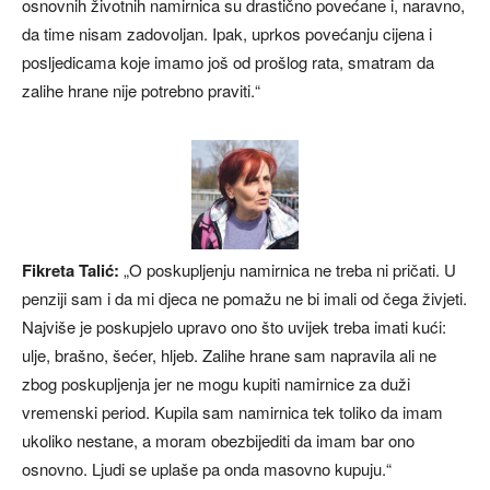
osnovnih životnih namirnica su drastično povećane i, naravno,
da time nisam zadovoljan. Ipak, uprkos povećanju cijena i
posljedicama koje imamo još od prošlog rata, smatram da
zalihe hrane nije potrebno praviti.“
Fikreta Talić:
„O poskupljenju namirnica ne treba ni pričati. U
penziji sam i da mi djeca ne pomažu ne bi imali od čega živjeti.
Najviše je poskupjelo upravo ono što uvijek treba imati kući:
ulje, brašno, šećer, hljeb. Zalihe hrane sam napravila ali ne
zbog poskupljenja jer ne mogu kupiti namirnice za duži
vremenski period. Kupila sam namirnica tek toliko da imam
ukoliko nestane, a moram obezbijediti da imam bar ono
osnovno. Ljudi se uplaše pa onda masovno kupuju.“