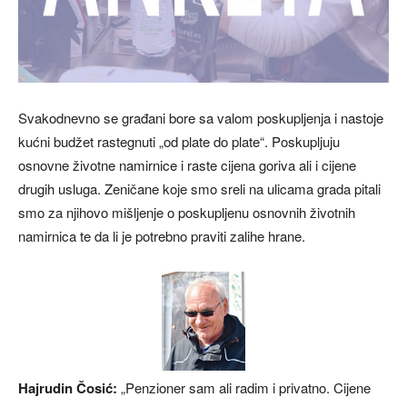
Svakodnevno se građani bore sa valom poskupljenja i nastoje
kućni budžet rastegnuti „od plate do plate“. Poskupljuju
osnovne životne namirnice i raste cijena goriva ali i cijene
drugih usluga. Zeničane koje smo sreli na ulicama grada pitali
smo za njihovo mišljenje o poskupljenu osnovnih životnih
namirnica te da li je potrebno praviti zalihe hrane.
Hajrudin Čosić:
„Penzioner sam ali radim i privatno. Cijene