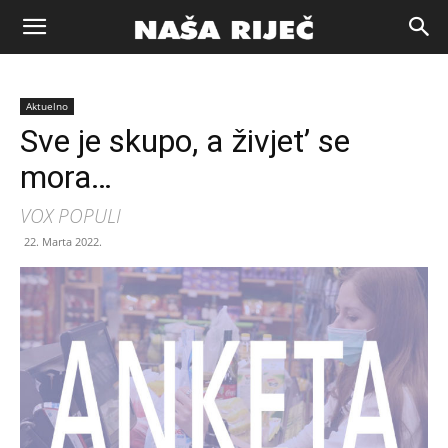
Naša
Aktuelno
riječ
Sve je skupo, a živjet’ se
mora…
Zenica
VOX POPULI
22. Marta 2022.