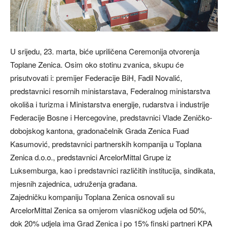
U srijedu, 23. marta, biće upriličena Ceremonija otvorenja
Toplane Zenica. Osim oko stotinu zvanica, skupu će
prisutvovati i: premijer Federacije BiH, Fadil Novalić,
predstavnici resornih ministarstava, Federalnog ministarstva
okoliša i turizma i Ministarstva energije, rudarstva i industrije
Federacije Bosne i Hercegovine, predstavnici Vlade Zeničko-
dobojskog kantona, gradonačelnik Grada Zenica Fuad
Kasumović, predstavnici partnerskih kompanija u Toplana
Zenica d.o.o., predstavnici ArcelorMittal Grupe iz
Luksemburga, kao i predstavnici različitih institucija, sindikata,
mjesnih zajednica, udruženja građana.
Zajedničku kompaniju Toplana Zenica osnovali su
ArcelorMittal Zenica sa omjerom vlasničkog udjela od 50%,
dok 20% udjela ima Grad Zenica i po 15% finski partneri KPA