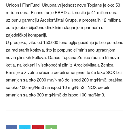
Unicon i FinnFund. Ukupna vrijednost nove Toplane je oko 53
miliona eura. Finansiranje EBRD-a iznosilo je 41 milion eura,
uz punu garanciju ArcelorMittal Grupe, a preostalih 12 miliona
eura je obezbijeđeno direktnim ulaganjem partnera u
zajedničkoj kompaniji.
U prosjeku, više od 150.000 tona uglja godišnje je bilo potrebno
za rad starih kotlova, što je potpuno eliminisano ugradnjom
novih plinskih kotlova. Danas Toplana Zenica radi sa tri nova
kotla, na koksni i visokopećni plin iz ArcelorMittala Zenica.
Emisije u životnu sredinu će biti smanjene, te će tako SOX biti
smanjen sa oko 2000 mg/Nm3 do ispod 200 mg/Nm3, prašina
sa oko 100 mg/Nm3 na ispod 10 mg/Nm3 i NOX će biti
smanjen sa oko 300 mg/Nm3 do ispod 100 mg/Nm3.