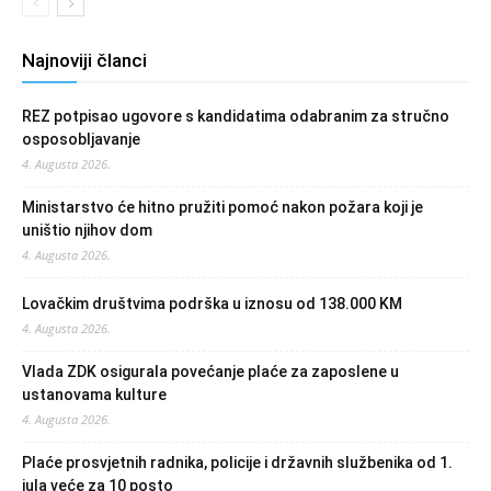
Najnoviji članci
REZ potpisao ugovore s kandidatima odabranim za stručno
osposobljavanje
4. Augusta 2026.
Ministarstvo će hitno pružiti pomoć nakon požara koji je
uništio njihov dom
4. Augusta 2026.
Lovačkim društvima podrška u iznosu od 138.000 KM
4. Augusta 2026.
Vlada ZDK osigurala povećanje plaće za zaposlene u
ustanovama kulture
4. Augusta 2026.
Plaće prosvjetnih radnika, policije i državnih službenika od 1.
jula veće za 10 posto