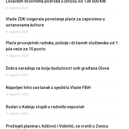
Lovačkim društvima podrška u iznosu od 138.000 KM
4. Augusta 2026.
Vlada ZDK osigurala povećanje plaće za zaposlene u
ustanovama kulture
4. Augusta 2026.
Plaće prosvjetnih radnika, policije i državnih službenika od 1.
jula veće za 10 posto
4. Augusta 2026.
Dobra saradnja za bolju budućnost svih građana Olova
4. Augusta 2026.
Najavljen hitni sastanak u sjedištu Vlade FBiH
4. Augusta 2026.
Rudari u Kaknju stupili u radnički neposluh
4. Augusta 2026.
Preživjeli planinari, Adilović i Vidimlić, se vratili u Zenicu