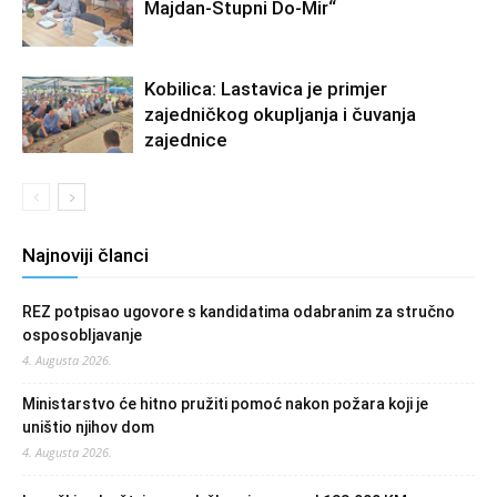
Majdan-Stupni Do-Mir“
Kobilica: Lastavica je primjer
zajedničkog okupljanja i čuvanja
zajednice
Najnoviji članci
REZ potpisao ugovore s kandidatima odabranim za stručno
osposobljavanje
4. Augusta 2026.
Ministarstvo će hitno pružiti pomoć nakon požara koji je
uništio njihov dom
4. Augusta 2026.