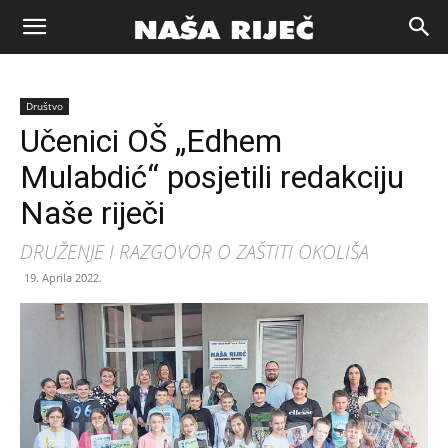
Naša
Društvo
riječ
Učenici OŠ „Edhem
Mulabdić“ posjetili redakciju
Zenica
Naše riječi
DRUŽENJE I RAZGOVOR O ZAŠTITI OKOLIŠA
19. Aprila 2022.