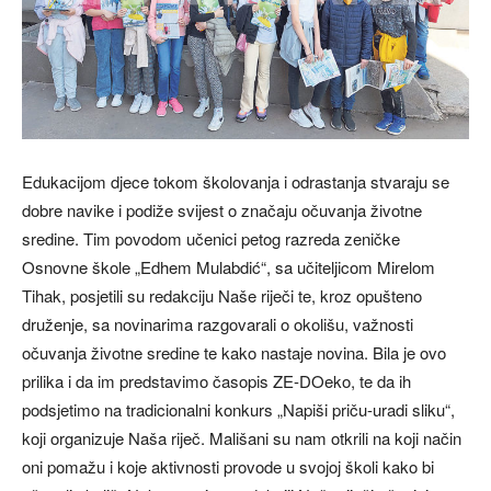
Edukacijom djece tokom školovanja i odrastanja stvaraju se
dobre navike i podiže svijest o značaju očuvanja životne
sredine. Tim povodom učenici petog razreda zeničke
Osnovne škole „Edhem Mulabdić“, sa učiteljicom Mirelom
Tihak, posjetili su redakciju Naše riječi te, kroz opušteno
druženje, sa novinarima razgovarali o okolišu, važnosti
očuvanja životne sredine te kako nastaje novina. Bila je ovo
prilika i da im predstavimo časopis ZE-DOeko, te da ih
podsjetimo na tradicionalni konkurs „Napiši priču-uradi sliku“,
koji organizuje Naša riječ. Mališani su nam otkrili na koji način
oni pomažu i koje aktivnosti provode u svojoj školi kako bi