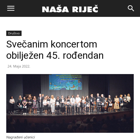
Naša
Društvo
riječ
Svečanim koncertom
obilježen 45. rođendan
Zenica
24. Maja 2022.
Nagrađeni učenici