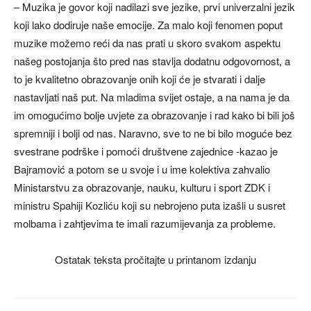
– Muzika je govor koji nadilazi sve jezike, prvi univerzalni jezik
koji lako dodiruje naše emocije. Za malo koji fenomen poput
muzike možemo reći da nas prati u skoro svakom aspektu
našeg postojanja što pred nas stavlja dodatnu odgovornost, a
to je kvalitetno obrazovanje onih koji će je stvarati i dalje
nastavljati naš put. Na mladima svijet ostaje, a na nama je da
im omogućimo bolje uvjete za obrazovanje i rad kako bi bili još
spremniji i bolji od nas. Naravno, sve to ne bi bilo moguće bez
svestrane podrške i pomoći društvene zajednice -kazao je
Bajramović a potom se u svoje i u ime kolektiva zahvalio
Ministarstvu za obrazovanje, nauku, kulturu i sport ZDK i
ministru Spahiji Kozliću koji su nebrojeno puta izašli u susret
molbama i zahtjevima te imali razumijevanja za probleme.
Ostatak teksta pročitajte u printanom izdanju