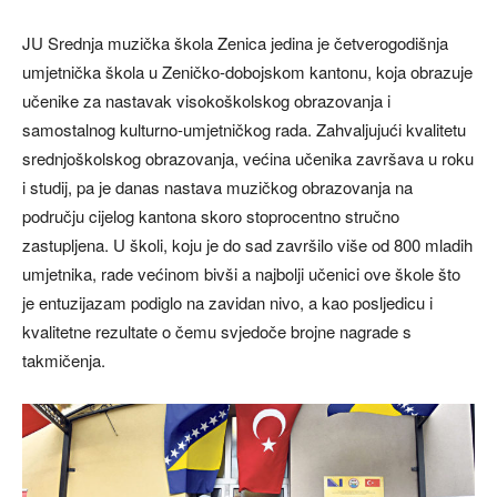
JU Srednja muzička škola Zenica jedina je četverogodišnja
umjetnička škola u Zeničko-dobojskom kantonu, koja obrazuje
učenike za nastavak visokoškolskog obrazovanja i
samostalnog kulturno-umjetničkog rada. Zahvaljujući kvalitetu
srednjoškolskog obrazovanja, većina učenika završava u roku
i studij, pa je danas nastava muzičkog obrazovanja na
području cijelog kantona skoro stoprocentno stručno
zastupljena. U školi, koju je do sad završilo više od 800 mladih
umjetnika, rade većinom bivši a najbolji učenici ove škole što
je entuzijazam podiglo na zavidan nivo, a kao posljedicu i
kvalitetne rezultate o čemu svjedoče brojne nagrade s
takmičenja.