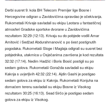
Derbi susret 9. kola BH Telecom Premijer lige Bosne i
Hercegovine odigran u Zavidovićima opravdao je očekivanja.
Rukometaši Krivaje savladali su ekipu Leotara u fantastičnoj
atmosferi Gradske sportske dvorane u Zavidovićima
rezultatom 32:29 (12:13). Krivaju su do pobjede vodili Amar
Amitović i Sedžad Abdurahmanović s po šest postignutih
pogodaka. Rukometaši Sloge i Maglaja odigrali su susret bez
pobjednika, utakmica u Osječanima završena je kod rezultata
32:32 (17:14). Nedim Hadžić i Boris Bosić postigli su po
sedam golova. Rukometaši Goražda savladali su ekipu
Kaknja s uvjerljivih 42:32 (22:14). Ajdin Gashi je postigao
sedam golova za ekipu iz Kaknja. Rukometaši Konjuha na
domaćem terenu savladali su ekipu Bosne iz Visokog
rezultatom 30:25 (16:13). Sead Sirčo je postigao sedam
golova za ekipu iz Visokog.