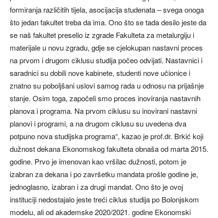
formiranja različitih tijela, asocijacija studenata – svega onoga
što jedan fakultet treba da ima. Ono što se tada desilo jeste da
se naš fakultet preselio iz zgrade Fakulteta za metalurgiju i
materijale u novu zgradu, gdje se cjelokupan nastavni proces
na prvom i drugom ciklusu studija počeo odvijati. Nastavnici i
saradnici su dobili nove kabinete, studenti nove učionice i
znatno su poboljšani uslovi samog rada u odnosu na prijašnje
stanje. Osim toga, započeli smo proces inoviranja nastavnih
planova i programa. Na prvom ciklusu su inovirani nastavni
planovi i programi, a na drugom ciklusu su uvedena dva
potpuno nova studijska programa“, kazao je prof.dr. Brkić koji
dužnost dekana Ekonomskog fakulteta obnaša od marta 2015.
godine. Prvo je imenovan kao vršilac dužnosti, potom je
izabran za dekana i po završetku mandata prošle godine je,
jednoglasno, izabran i za drugi mandat. Ono što je ovoj
instituciji nedostajalo jeste treći ciklus studija po Bolonjskom
modelu, ali od akademske 2020/2021. godine Ekonomski