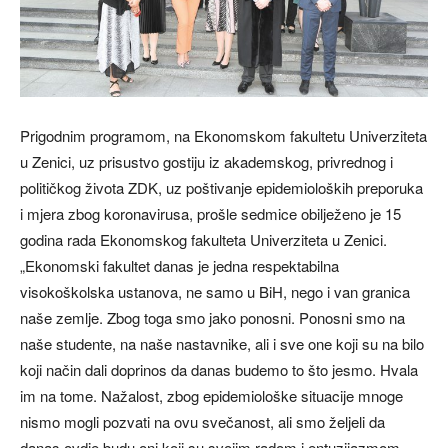
Prigodnim programom, na Ekonomskom fakultetu Univerziteta
u Zenici, uz prisustvo gostiju iz akademskog, privrednog i
političkog života ZDK, uz poštivanje epidemioloških preporuka
i mjera zbog koronavirusa, prošle sedmice obilježeno je 15
godina rada Ekonomskog fakulteta Univerziteta u Zenici.
„Ekonomski fakultet danas je jedna respektabilna
visokoškolska ustanova, ne samo u BiH, nego i van granica
naše zemlje. Zbog toga smo jako ponosni. Ponosni smo na
naše studente, na naše nastavnike, ali i sve one koji su na bilo
koji način dali doprinos da danas budemo to što jesmo. Hvala
im na tome. Nažalost, zbog epidemiološke situacije mnoge
nismo mogli pozvati na ovu svečanost, ali smo željeli da
danas ovdje budu oni koji su svojim radom i entuzijazmom