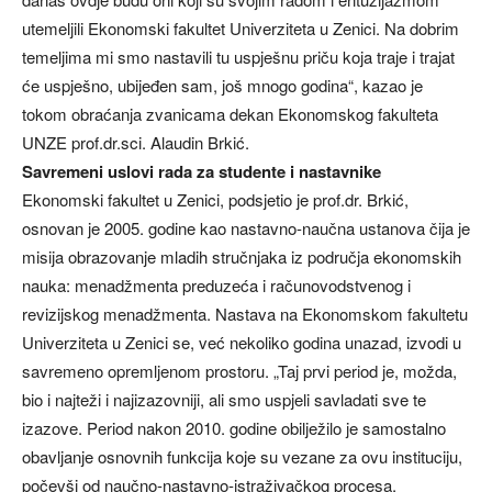
utemeljili Ekonomski fakultet Univerziteta u Zenici. Na dobrim
temeljima mi smo nastavili tu uspješnu priču koja traje i trajat
će uspješno, ubijeđen sam, još mnogo godina“, kazao je
tokom obraćanja zvanicama dekan Ekonomskog fakulteta
UNZE prof.dr.sci. Alaudin Brkić.
Savremeni uslovi rada za studente i nastavnike
Ekonomski fakultet u Zenici, podsjetio je prof.dr. Brkić,
osnovan je 2005. godine kao nastavno-naučna ustanova čija je
misija obrazovanje mladih stručnjaka iz područja ekonomskih
nauka: menadžmenta preduzeća i računovodstvenog i
revizijskog menadžmenta. Nastava na Ekonomskom fakultetu
Univerziteta u Zenici se, već nekoliko godina unazad, izvodi u
savremeno opremljenom prostoru. „Taj prvi period je, možda,
bio i najteži i najizazovniji, ali smo uspjeli savladati sve te
izazove. Period nakon 2010. godine obilježilo je samostalno
obavljanje osnovnih funkcija koje su vezane za ovu instituciju,
počevši od naučno-nastavno-istraživačkog procesa,