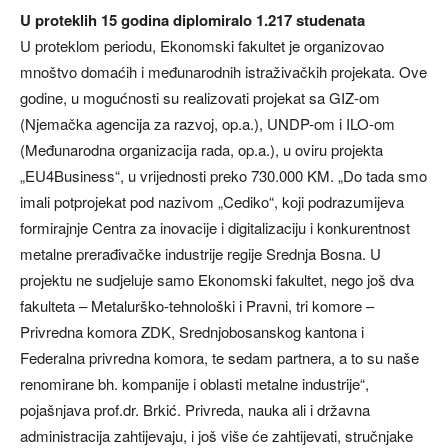
U proteklih 15 godina diplomiralo 1.217 studenata
U proteklom periodu, Ekonomski fakultet je organizovao
mnoštvo domaćih i međunarodnih istraživačkih projekata. Ove
godine, u mogućnosti su realizovati projekat sa GIZ-om
(Njemačka agencija za razvoj, op.a.), UNDP-om i ILO-om
(Međunarodna organizacija rada, op.a.), u oviru projekta
„EU4Business“, u vrijednosti preko 730.000 KM. „Do tada smo
imali potprojekat pod nazivom „Cediko“, koji podrazumijeva
formirajnje Centra za inovacije i digitalizaciju i konkurentnost
metalne prerađivačke industrije regije Srednja Bosna. U
projektu ne sudjeluje samo Ekonomski fakultet, nego još dva
fakulteta – Metalurško-tehnološki i Pravni, tri komore –
Privredna komora ZDK, Srednjobosanskog kantona i
Federalna privredna komora, te sedam partnera, a to su naše
renomirane bh. kompanije i oblasti metalne industrije“,
pojašnjava prof.dr. Brkić. Privreda, nauka ali i državna
administracija zahtijevaju, i još više će zahtijevati, stručnjake