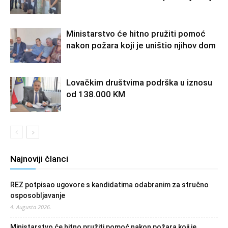
Ministarstvo će hitno pružiti pomoć
nakon požara koji je uništio njihov dom
Lovačkim društvima podrška u iznosu
od 138.000 KM
Najnoviji članci
REZ potpisao ugovore s kandidatima odabranim za stručno
osposobljavanje
4. Augusta 2026.
Ministarstvo će hitno pružiti pomoć nakon požara koji je