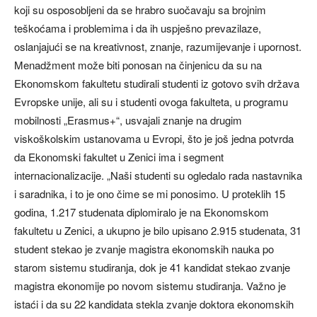
koji su osposobljeni da se hrabro suočavaju sa brojnim
teškoćama i problemima i da ih uspješno prevazilaze,
oslanjajući se na kreativnost, znanje, razumijevanje i upornost.
Menadžment može biti ponosan na činjenicu da su na
Ekonomskom fakultetu studirali studenti iz gotovo svih država
Evropske unije, ali su i studenti ovoga fakulteta, u programu
mobilnosti „Erasmus+“, usvajali znanje na drugim
viskoškolskim ustanovama u Evropi, što je još jedna potvrda
da Ekonomski fakultet u Zenici ima i segment
internacionalizacije. „Naši studenti su ogledalo rada nastavnika
i saradnika, i to je ono čime se mi ponosimo. U proteklih 15
godina, 1.217 studenata diplomiralo je na Ekonomskom
fakultetu u Zenici, a ukupno je bilo upisano 2.915 studenata, 31
student stekao je zvanje magistra ekonomskih nauka po
starom sistemu studiranja, dok je 41 kandidat stekao zvanje
magistra ekonomije po novom sistemu studiranja. Važno je
istaći i da su 22 kandidata stekla zvanje doktora ekonomskih