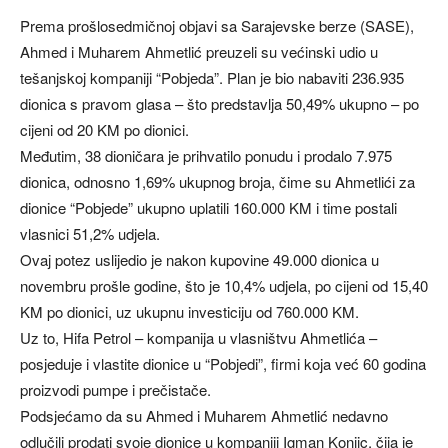
Prema prošlosedmičnoj objavi sa Sarajevske berze (SASE),
Ahmed i Muharem Ahmetlić preuzeli su većinski udio u
tešanjskoj kompaniji “Pobjeda”. Plan je bio nabaviti 236.935
dionica s pravom glasa – što predstavlja 50,49% ukupno – po
cijeni od 20 KM po dionici.
Međutim, 38 dioničara je prihvatilo ponudu i prodalo 7.975
dionica, odnosno 1,69% ukupnog broja, čime su Ahmetlići za
dionice “Pobjede” ukupno uplatili 160.000 KM i time postali
vlasnici 51,2% udjela.
Ovaj potez uslijedio je nakon kupovine 49.000 dionica u
novembru prošle godine, što je 10,4% udjela, po cijeni od 15,40
KM po dionici, uz ukupnu investiciju od 760.000 KM.
Uz to, Hifa Petrol – kompanija u vlasništvu Ahmetlića –
posjeduje i vlastite dionice u “Pobjedi”, firmi koja već 60 godina
proizvodi pumpe i prečistače.
Podsjećamo da su Ahmed i Muharem Ahmetlić nedavno
odlučili prodati svoje dionice u kompaniji Igman Konjic, čija je