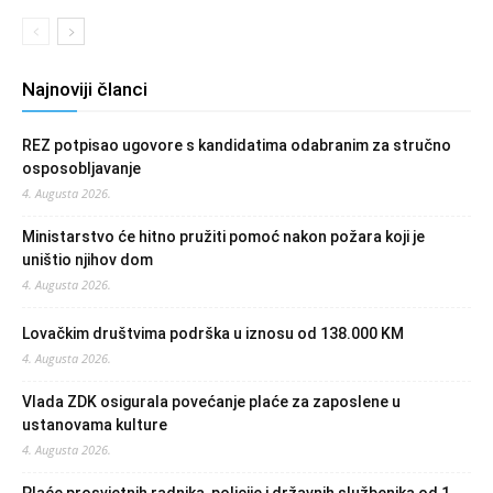
Najnoviji članci
REZ potpisao ugovore s kandidatima odabranim za stručno
osposobljavanje
4. Augusta 2026.
Ministarstvo će hitno pružiti pomoć nakon požara koji je
uništio njihov dom
4. Augusta 2026.
Lovačkim društvima podrška u iznosu od 138.000 KM
4. Augusta 2026.
Vlada ZDK osigurala povećanje plaće za zaposlene u
ustanovama kulture
4. Augusta 2026.
Plaće prosvjetnih radnika, policije i državnih službenika od 1.