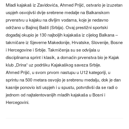
Mladi kajakaš iz Zavidovića, Ahmed Prijić, ostvario je izuzetan
uspjeh osvojivši dvije srebrene medalje na Balkanskom
prvenstvu u kajaku na divljim vodama, koje je nedavno
održano u Bajinoj Bašti (Srbija). Ovaj prestižni sportski
događaj okupio je 130 najboljih kajakaša iz cijelog Balkana –
takmičare iz Sjeverne Makedonije, Hrvatske, Slovenije, Bosne
i Hercegovine i Srbije. Takmičenja su se odvijala u
disciplinama sprint i klasik, a domaćin prvenstva bio je Kajak
klub „Drina“ uz podršku Kajakaškog saveza Srbije.
Ahmed Prijić, u svom prvom nastupu u U12 kategoriji, u
sprintu na 500 metara osvojio je srebrenu medalju, dok je dan
kasnije ponovio isti uspjeh i u spustu, potvrdivši da se radi o
jednom od najtalentovanijih mladih kajakaša u Bosni i
Hercegovini.