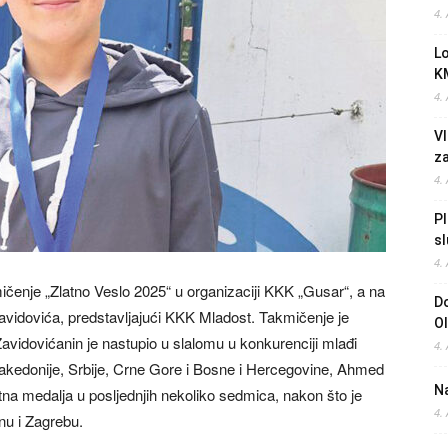
4.
L
K
4.
Vl
z
4.
Pl
sl
4.
mičenje „Zlatno Veslo 2025“ u organizaciji KKK „Gusar“, a na
Do
avidovića, predstavljajući KKK Mladost. Takmičenje je
O
Zavidovićanin je nastupio u slalomu u konkurenciji mlađi
4.
 Makedonije, Srbije, Crne Gore i Bosne i Hercegovine, Ahmed
Na
atna medalja u posljednjih nekoliko sedmica, nakon što je
4.
nu i Zagrebu.