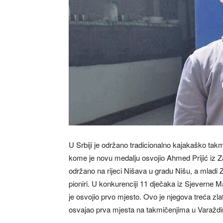
U Srbiji je održano tradicionalno kajakaško tak
kome je novu medalju osvojio Ahmed Prijić iz Z
održano na rijeci Nišava u gradu Nišu, a mladi 
pioniri. U konkurenciji 11 dječaka iz Sjeverne
je osvojio prvo mjesto. Ovo je njegova treća zl
osvajao prva mjesta na takmičenjima u Varaždi