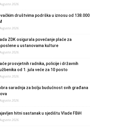
 Augusta 2026.
ovačkim društvima podrška u iznosu od 138.000
M
 Augusta 2026.
ada ZDK osigurala povećanje plaće za
aposlene u ustanovama kulture
 Augusta 2026.
aće prosvjetnih radnika, policije i državnih
užbenika od 1. jula veće za 10 posto
 Augusta 2026.
bra saradnja za bolju budućnost svih građana
lova
 Augusta 2026.
javljen hitni sastanak u sjedištu Vlade FBiH
 Augusta 2026.