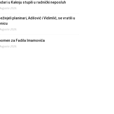
dari u Kaknju stupili u radnički neposluh
 Augusta 2026.
eživjeli planinari, Adilović i Vidimlić, se vratili u
enicu
 Augusta 2026.
pomen za Fadila Imamovića
 Augusta 2026.