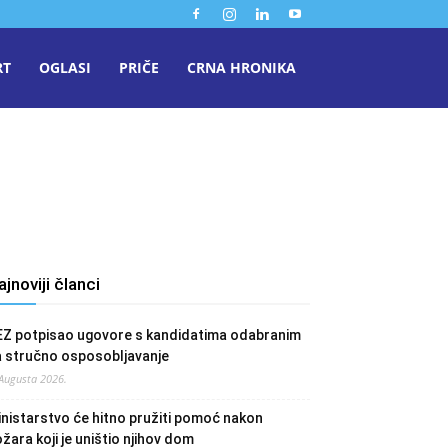
RT
OGLASI
PRIČE
CRNA HRONIKA
ajnoviji članci
EZ potpisao ugovore s kandidatima odabranim
a stručno osposobljavanje
 Augusta 2026.
nistarstvo će hitno pružiti pomoć nakon
žara koji je uništio njihov dom