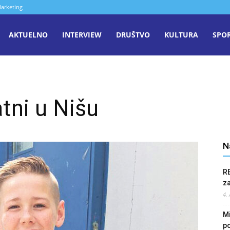
arketing
aša
AKTUELNO
INTERVIEW
DRUŠTVO
KULTURA
SPO
iječ
tni u Nišu
enica
N
R
z
4.
Mi
po