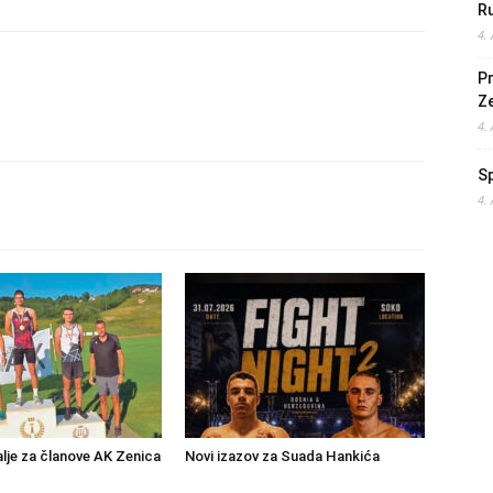
Ru
4.
Pr
Z
4.
S
4.
lje za članove AK Zenica
Novi izazov za Suada Hankića