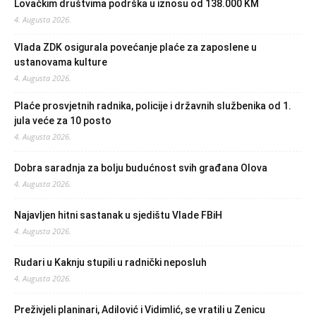
Lovačkim društvima podrška u iznosu od 138.000 KM
4. Augusta 2026.
Vlada ZDK osigurala povećanje plaće za zaposlene u
ustanovama kulture
4. Augusta 2026.
Plaće prosvjetnih radnika, policije i državnih službenika od 1.
jula veće za 10 posto
4. Augusta 2026.
Dobra saradnja za bolju budućnost svih građana Olova
4. Augusta 2026.
Najavljen hitni sastanak u sjedištu Vlade FBiH
4. Augusta 2026.
Rudari u Kaknju stupili u radnički neposluh
4. Augusta 2026.
Preživjeli planinari, Adilović i Vidimlić, se vratili u Zenicu