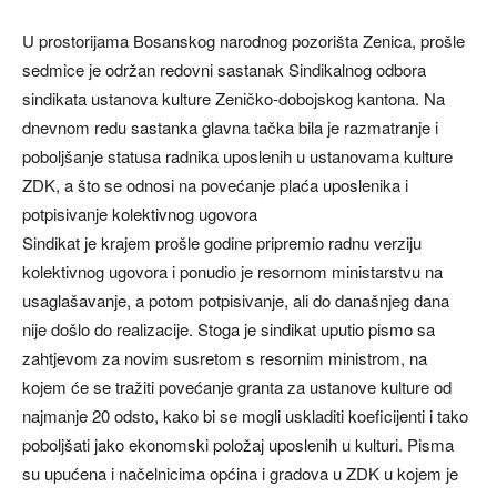
U prostorijama Bosanskog narodnog pozorišta Zenica, prošle
sedmice je održan redovni sastanak Sindikalnog odbora
sindikata ustanova kulture Zeničko-dobojskog kantona. Na
dnevnom redu sastanka glavna tačka bila je razmatranje i
poboljšanje statusa radnika uposlenih u ustanovama kulture
ZDK, a što se odnosi na povećanje plaća uposlenika i
potpisivanje kolektivnog ugovora
Sindikat je krajem prošle godine pripremio radnu verziju
kolektivnog ugovora i ponudio je resornom ministarstvu na
usaglašavanje, a potom potpisivanje, ali do današnjeg dana
nije došlo do realizacije. Stoga je sindikat uputio pismo sa
zahtjevom za novim susretom s resornim ministrom, na
kojem će se tražiti povećanje granta za ustanove kulture od
najmanje 20 odsto, kako bi se mogli uskladiti koeficijenti i tako
poboljšati jako ekonomski položaj uposlenih u kulturi. Pisma
su upućena i načelnicima općina i gradova u ZDK u kojem je