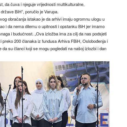
t, da čuva i njeguje vrijednosti multikulturalne,
 države BiH“, poručio je Varupa.
svog obraćanja istakao je da arhivi imaju ogromnu ulogu u
 kao i da nema dilemu o upitnosti i opstanku BiH jer imamo
snaga i budućnost. „Ova izložba ima za cilj da nas podsjeti
ži preko 200 članaka iz fundusa Arhiva FBiH, Oslobođenja i
 da su članci koji se mogu pogledati na našoj izlozbi i dan