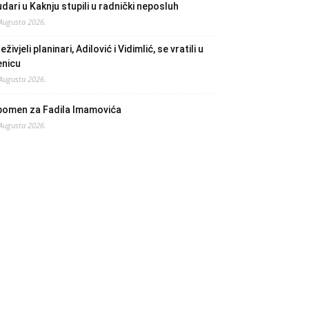
dari u Kaknju stupili u radnički neposluh
 Augusta 2026.
eživjeli planinari, Adilović i Vidimlić, se vratili u
enicu
 Augusta 2026.
pomen za Fadila Imamovića
 Augusta 2026.