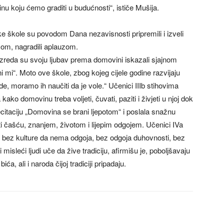
 koju ćemo graditi u budućnosti“, ističe Mušija.
e škole su povodom Dana nezavisnosti pripremili i izveli
osom, nagradili aplauzom.
azreda su svoju ljubav prema domovini iskazali sjajnom
i“. Moto ove škole, zbog kojeg cijele godine razvijaju
e, moramo ih naučiti da je vole.“ Učenici IIIb stihovima
ako domovinu treba voljeti, čuvati, paziti i živjeti u njoj dok
ecitaciju „Domovina se brani ljepotom“ i poslala snažnu
 čašću, znanjem, životom i lijepim odgojem. Učenici IVa
e, bez kulture da nema odgoja, bez odgoja duhovnosti, bez
 misleći ljudi uče da žive tradiciju, afirmišu je, poboljšavaju
a, ali i naroda čijoj tradiciji pripadaju.