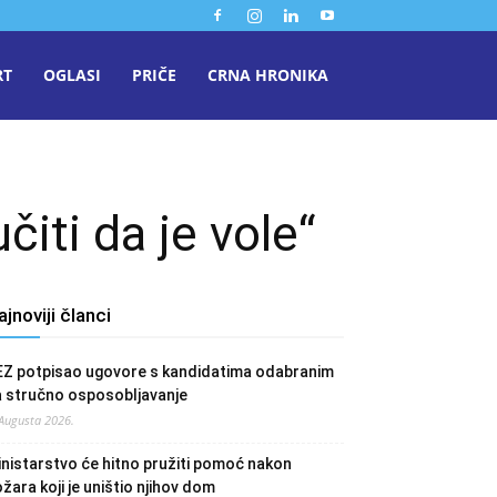
RT
OGLASI
PRIČE
CRNA HRONIKA
iti da je vole“
ajnoviji članci
EZ potpisao ugovore s kandidatima odabranim
a stručno osposobljavanje
 Augusta 2026.
nistarstvo će hitno pružiti pomoć nakon
žara koji je uništio njihov dom