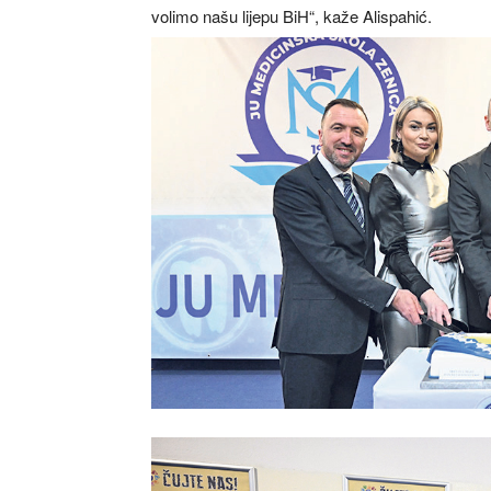
volimo našu lijepu BiH“, kaže Alispahić.