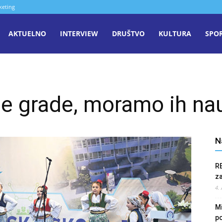
keting
aša
AKTUELNO
INTERVIEW
DRUŠTVO
KULTURA
SPO
iječ
e grade, moramo ih nauč
enica
N
R
z
4.
Mi
po