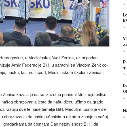
4.
L
K
4.
Vl
z
4.
ercegovine, u Medicinskoj školi Zenica, uz prigodan
Pl
nizuje Arhiv Federacije BiH, u saradnji sa Vladom Zeničko-
sl
je, nauku, kulturu i sport, Medicinskom školom Zenica i
4.
Do
O
 Zenica kazala je da su izuzetno ponosni što imaju priliku
4.
ilj našeg obrazovanja jeste da našu djecu učimo da grade
i da razbiju sve te naše temelje BiH. Međutim, puno je više
Na
ak u obrazovanju da našim učenicima utkamo znanje o našoj
4.
 i građankama da čestitam Dan nezavisnosti BiH i da