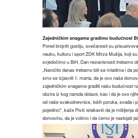
Zajedničkim snagama gradimo budućnost B
Pored brojnih gostiju, svečanosti su prisustvova
nauku, kulturu i sport ZDK Mirza Mušija, koji s
svjedočimo u BiH, Dan nezavisnosti trebamo obil
„Naročito danas trebamo biti sa mladima i da p
smo se izjasnili 1. marta, da je ovo naša domovin
zajedničkim snagama graditi našu budućnost na 
obzira iz kog naroda dolaze, kao i da je ovo n
od naše svakodnevnice, loših poruka, svađa i 
pojedinci“, kaže Pivić istakavši da je mišljenj
domovinu, da je volimo i da ćemo je nastojati j