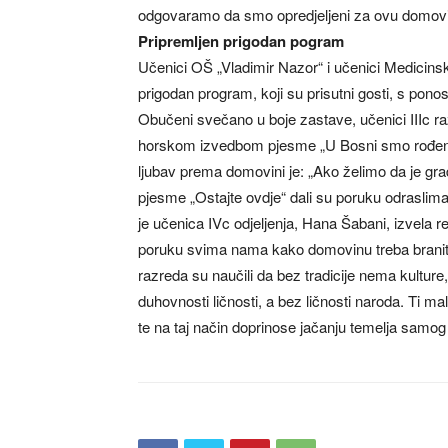
odgovaramo da smo opredjeljeni za ovu domovinu
Pripremljen prigodan pogram
Učenici OŠ „Vladimir Nazor“ i učenici Medicinsk
prigodan program, koji su prisutni gosti, s pon
Obučeni svečano u boje zastave, učenici IIIc r
horskom izvedbom pjesme „U Bosni smo rođeni m
ljubav prema domovini je: „Ako želimo da je grad
pjesme „Ostajte ovdje“ dali su poruku odraslima k
je učenica IVc odjeljenja, Hana Šabani, izvela r
poruku svima nama kako domovinu treba braniti
razreda su naučili da bez tradicije nema kultur
duhovnosti ličnosti, a bez ličnosti naroda. Ti mali
te na taj način doprinose jačanju temelja samog bić