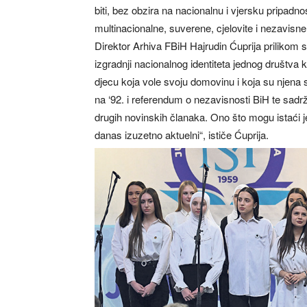
biti, bez obzira na nacionalnu i vjersku pripadnos
multinacionalne, suverene, cjelovite i nezavisne
Direktor Arhiva FBiH Hajrudin Ćuprija prilikom 
izgradnji nacionalnog identiteta jednog društva
djecu koja vole svoju domovinu i koja su njena 
na ‘92. i referendum o nezavisnosti BiH te sadr
drugih novinskih članaka. Ono što mogu istaći je
danas izuzetno aktuelni“, ističe Ćuprija.