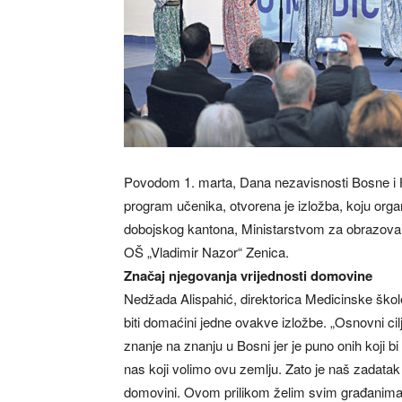
Povodom 1. marta, Dana nezavisnosti Bosne i H
program učenika, otvorena je izložba, koju orga
dobojskog kantona, Ministarstvom za obrazovan
OŠ „Vladimir Nazor“ Zenica.
Značaj njegovanja vrijednosti domovine
Nedžada Alispahić, direktorica Medicinske škole
biti domaćini jedne ovakve izložbe. „Osnovni c
znanje na znanju u Bosni jer je puno onih koji b
nas koji volimo ovu zemlju. Zato je naš zadat
domovini. Ovom prilikom želim svim građanima