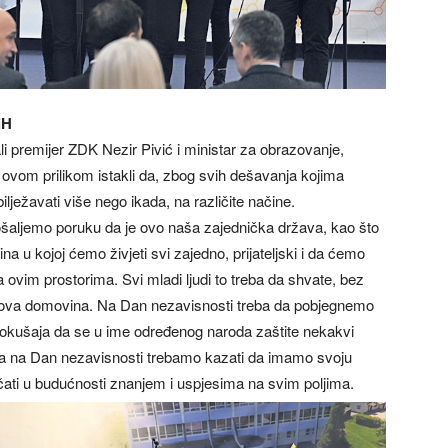
iH
li premijer ZDK Nezir Pivić i ministar za obrazovanje,
u ovom prilikom istakli da, zbog svih dešavanja kojima
ježavati više nego ikada, na različite načine.
ošaljemo poruku da je ovo naša zajednička država, kao što
a u kojoj ćemo živjeti svi zajedno, prijateljski i da ćemo
ovim prostorima. Svi mladi ljudi to treba da shvate, bez
jihova domovina. Na Dan nezavisnosti treba da pobjegnemo
pokušaja da se u ime određenog naroda zaštite nekakvi
a da na Dan nezavisnosti trebamo kazati da imamo svoju
ačati u budućnosti znanjem i uspjesima na svim poljima.