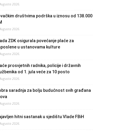
 Augusta 2026.
ovačkim društvima podrška u iznosu od 138.000
M
 Augusta 2026.
ada ZDK osigurala povećanje plaće za
aposlene u ustanovama kulture
 Augusta 2026.
aće prosvjetnih radnika, policije i državnih
užbenika od 1. jula veće za 10 posto
 Augusta 2026.
bra saradnja za bolju budućnost svih građana
lova
 Augusta 2026.
javljen hitni sastanak u sjedištu Vlade FBiH
 Augusta 2026.