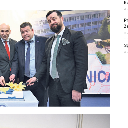
Ru
4.
Pr
Z
4.
S
4.