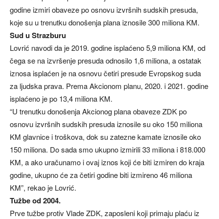
godine izmiri obaveze po osnovu izvršnih sudskih presuda,
koje su u trenutku donošenja plana iznosile 300 miliona KM.
Sud u Strazburu
Lovrić navodi da je 2019. godine isplaćeno 5,9 miliona KM, od
čega se na izvršenje presuda odnosilo 1,6 miliona, a ostatak
iznosa isplaćen je na osnovu četiri presude Evropskog suda
za ljudska prava. Prema Akcionom planu, 2020. i 2021. godine
isplaćeno je po 13,4 miliona KM.
“U trenutku donošenja Akcionog plana obaveze ZDK po
osnovu izvršnih sudskih presuda iznosile su oko 150 miliona
KM glavnice i troškova, dok su zatezne kamate iznosile oko
150 miliona. Do sada smo ukupno izmirili 33 miliona i 818.000
KM, a ako uračunamo i ovaj iznos koji će biti izmiren do kraja
godine, ukupno će za četiri godine biti izmireno 46 miliona
KM”, rekao je Lovrić.
Tužbe od 2004.
Prve tužbe protiv Vlade ZDK, zaposleni koji primaju plaću iz