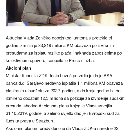
Aktuelna Vlada Zeničko-dobojskog kantona u protekle tri
godine izmirila je 33,818 miliona KM obaveza po izvršnim
presudama za isplatu razlike plaća i naknada zaposlenima po
kolektivnom ugovoru, saopćila je Press služba.
Akcioni plan
Ministar finansija ZDK Josip Lovrić potvrdio je da je ASA
banka d.d. Sarajevo nedavno isplatila 1,1 miliona KM obaveza
planiranih u budžetu za 2022. godinu, a do kraja godine bit će
izmireno dodatnih 12,3 miliona sa pozicije za izvršenje sudskih
presuda, shodno Akcionom planu kojeg je Vlada usvojila
31.10.2019. godine, a zeleno svjetlo dao je i Evropski sud za
ljudska prava u Strazburu.
Akcionim planom predviđeno je da Vlada ZDK-a naredne 22