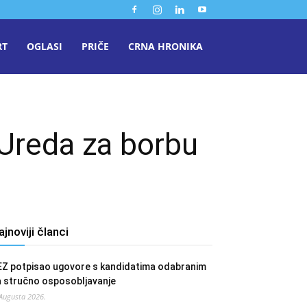
RT
OGLASI
PRIČE
CRNA HRONIKA
Ureda za borbu
ajnoviji članci
EZ potpisao ugovore s kandidatima odabranim
a stručno osposobljavanje
 Augusta 2026.