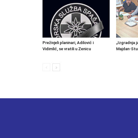
Preživjeli planinari, Adilović i
„Izgradnja j
Vidimlić, se vratili u Zenicu
Majdan-Stu