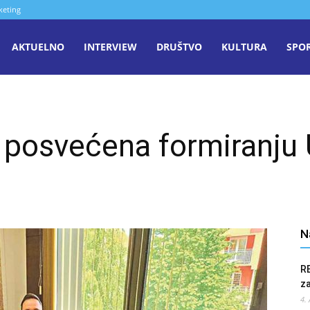
keting
aša
AKTUELNO
INTERVIEW
DRUŠTVO
KULTURA
SPO
iječ
osvećena formiranju 
enica
N
R
z
4.