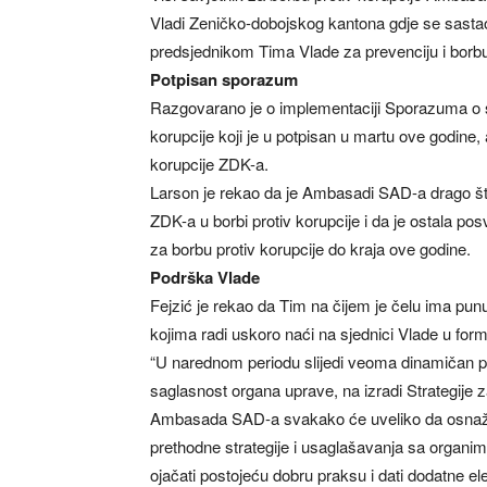
Vladi Zeničko-dobojskog kantona gdje se sasta
predsjednikom Tima Vlade za prevenciju i borb
Potpisan sporazum
Razgovarano je o implementaciji Sporazuma o 
korupcije koji je u potpisan u martu ove godine,
korupcije ZDK-a.
Larson je rekao da je Ambasadi SAD-a drago št
ZDK-a u borbi protiv korupcije i da je ostala po
za borbu protiv korupcije do kraja ove godine.
Podrška Vlade
Fejzić je rekao da Tim na čijem je čelu ima pun
kojima radi uskoro naći na sjednici Vlade u form
“U narednom periodu slijedi veoma dinamičan po
saglasnost organa uprave, na izradi Strategije 
Ambasada SAD-a svakako će uveliko da osnaži 
prethodne strategije i usaglašavanja sa organim
ojačati postojeću dobru praksu i dati dodatne e