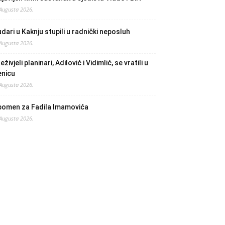
 Augusta 2026.
dari u Kaknju stupili u radnički neposluh
 Augusta 2026.
eživjeli planinari, Adilović i Vidimlić, se vratili u
enicu
 Augusta 2026.
pomen za Fadila Imamovića
 Augusta 2026.