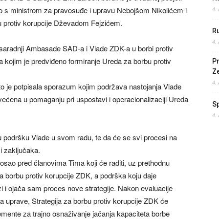
o s ministrom za pravosuđe i upravu Nebojšom Nikolićem i
4.
u protiv korupcije Dževadom Fejzićem.
Ru
4.
saradnji Ambasade SAD-a i Vlade ZDK-a u borbi protiv
 a kojim je predviđeno formiranje Ureda za borbu protiv
Pr
Z
4.
o je potpisala sporazum kojim podržava nastojanja Vlade
svećena u pomaganju pri uspostavi i operacionalizaciji Ureda
S
4.
u podršku Vlade u svom radu, te da će se svi procesi na
i zaključaka.
sao pred članovima Tima koji će raditi, uz prethodnu
za borbu protiv korupcije ZDK, a podrška koju daje
i ojača sam proces nove strategije. Nakon evaluacije
a uprave, Strategija za borbu protiv korupcije ZDK će
lemente za trajno osnaživanje jačanja kapaciteta borbe