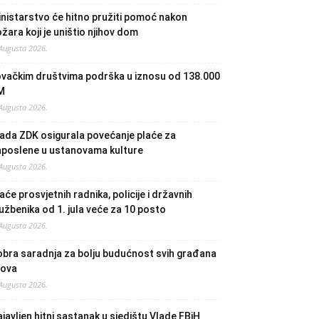
nistarstvo će hitno pružiti pomoć nakon
žara koji je uništio njihov dom
 Augusta 2026.
ovačkim društvima podrška u iznosu od 138.000
M
 Augusta 2026.
ada ZDK osigurala povećanje plaće za
aposlene u ustanovama kulture
 Augusta 2026.
aće prosvjetnih radnika, policije i državnih
užbenika od 1. jula veće za 10 posto
 Augusta 2026.
bra saradnja za bolju budućnost svih građana
lova
 Augusta 2026.
javljen hitni sastanak u sjedištu Vlade FBiH