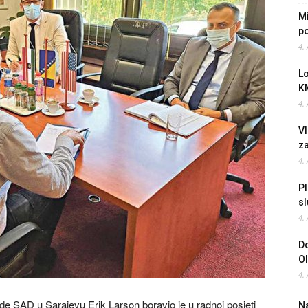
Mi
po
4.
L
K
4.
Vl
z
4.
Pl
sl
4.
Do
O
4.
de SAD u Sarajevu Erik Larson boravio je u radnoj posjeti
Na