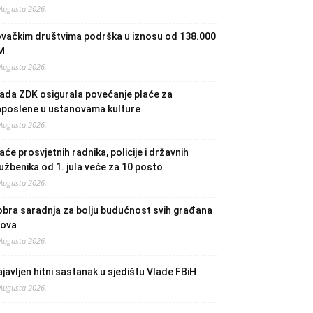
 Augusta 2026.
ovačkim društvima podrška u iznosu od 138.000
M
 Augusta 2026.
ada ZDK osigurala povećanje plaće za
aposlene u ustanovama kulture
 Augusta 2026.
aće prosvjetnih radnika, policije i državnih
užbenika od 1. jula veće za 10 posto
 Augusta 2026.
bra saradnja za bolju budućnost svih građana
lova
 Augusta 2026.
javljen hitni sastanak u sjedištu Vlade FBiH
 Augusta 2026.