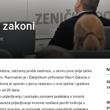
i zakoni
DK
N
ntona, održanoj prošle sedmice, u okviru prve dvije tačke
oni. Razmatran je i Zaključkom prihvaćen Nacrt Zakona o
R
zakona je upućen u javnu raspravu u sve općine i gradove
z
e od 20 dana.
4.
 prijavljivanju i postupku provjere podataka o imovini
veza prijavljivanja imovine nosilaca javnih funkcija u
Mi
po
ra imovine, te postupak provjere prijavljenih podataka.