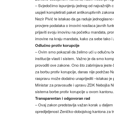
– Svjedočimo ispunjenju jednog od najvažnijih 
uspjeli kompletirati paket antikoruptivnih zakon
Nezir Pivić te istakao da ga raduje jednoglasno 
provjere podataka o imovini nosilaca javnih funk
prijaviti svoju imovinu na početku mandata, pro
imovine na kraju mandata, kako za sebe tako i z
Odlučno protiv korupcije
– Ovim smo pokazali da želimo ući u odlučnu bor
institucije vlasti i sistem. Važno je da smo komp
provoditi ove zakone. Ono što zabrinjava jeste č
za borbu protiv korupcije, danas nije podržao N
raspravu može dodatno unaprijediti –istakao je p
Ministar za pravosuđe i upravu ZDK Nebojša Niko
sistema borbe protiv korupcije u ovom kantonu.
Transparentan i odgovoran rad
– Ovaj zakon predstavlja važan korak u daljem j
opredijeljenost Zeničko-dobojskog kantona za tr