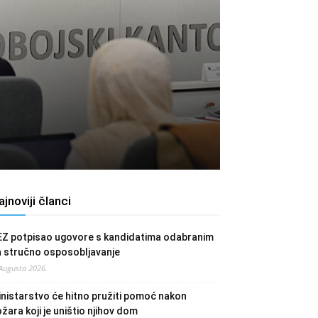
ajnoviji članci
EZ potpisao ugovore s kandidatima odabranim
a stručno osposobljavanje
 Augusta 2026.
nistarstvo će hitno pružiti pomoć nakon
žara koji je uništio njihov dom