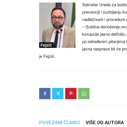
Sekretar Ureda za borbu
prevenciji i suzbijanju ko
nadležnosti i procedure 
– Suština donošenja ovo
korupcije jasno definiš
po određenim pitanjima i
javna rasprava bit će p
je Fejzić.
POVEZANI ČLANCI
VIŠE OD AUTORA