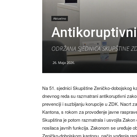
Aktuelno
Antikoruptivn
ODRŽANA SJEDNICA SKUPŠTINE Z
26. Maja 2026.
Na 51. sjednici Skupštine Zeničko-dobojskog ka
dnevnog reda su razmatrani antikoruptivni zak
prevenciji i suzbijanju korupcije u ZDK. Nacrt 
Kantona, s rokom za provođenje javne rasprav
Skupština je potom razmatrala i usvojila Zakon o
nosilaca javnih funkcija. Zakonom se uređuje oba
Zeničko-dobojskom kantonu, način vođenja regist