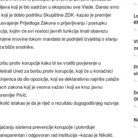
4.
ciljeva koji je bio sadržan u ekspozeu ove Vlade. Danas smo
a koji je dobio podršku Skupštine ZDK -kazao je premijer
L
usvajanje Prijedloga Zakona o prijavljivanju i postupku
K
4.
cija, kojim će svi nosioci javnih funkcija imati obavezu
mjene imovine tokom mandata te podnijeti izvještaj o stanju
Vl
a bliže srodnike.
z
4.
bu protiv korupcije kako bi se vratilo povjerenje u
Pl
letirali Ured za borbu protiv korupcije, koji će u konačnici
sl
injenica da dio opozicije, koji se deklarativno najviše zalaže
4.
acrt zakona koji je veoma važan i koji se kroz javnu
Do
remijer Pivić.
O
lić istakao je da je riječ o rezultatu dugogodišnjeg razvoja
4.
Na
ačanju sistema prevencije korupcije i potvrđuje
4.
ansparentan i odgovoran rad institucija –kazao je Nikolić.