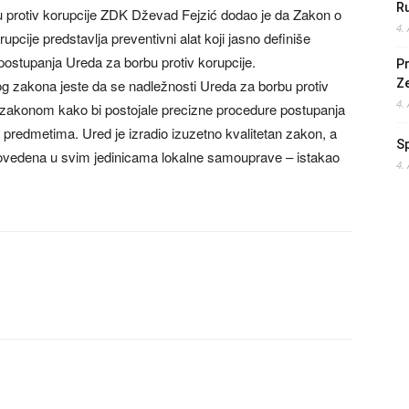
Ru
 protiv korupcije ZDK Dževad Fejzić dodao je da Zakon o
4.
rupcije predstavlja preventivni alat koji jasno definiše
postupanja Ureda za borbu protiv korupcije.
Pr
g zakona jeste da se nadležnosti Ureda za borbu protiv
Z
4.
u zakonom kako bi postojale precizne procedure postupanja
 predmetima. Ured je izradio izuzetno kvalitetan zakon, a
S
rovedena u svim jedinicama lokalne samouprave – istakao
4.