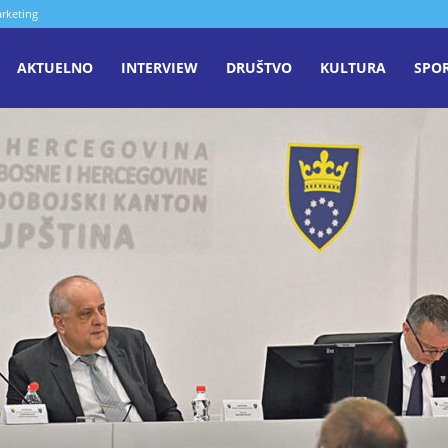
rketing
aša
AKTUELNO
INTERVIEW
DRUŠTVO
KULTURA
SPO
iječ
enica