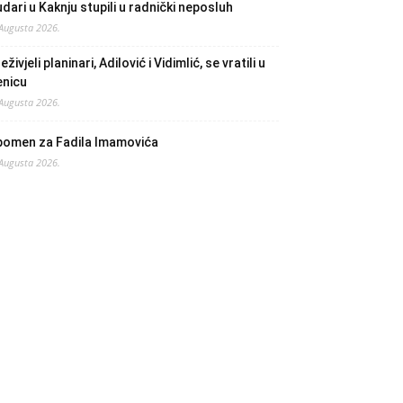
dari u Kaknju stupili u radnički neposluh
 Augusta 2026.
eživjeli planinari, Adilović i Vidimlić, se vratili u
enicu
 Augusta 2026.
pomen za Fadila Imamovića
 Augusta 2026.