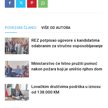
POVEZANI ČLANCI
VIŠE OD AUTORA
REZ potpisao ugovore s kandidatima
odabranim za stručno osposobljavanje
Ministarstvo će hitno pružiti pomoć
nakon požara koji je uništio njihov dom
Lovačkim društvima podrška u iznosu
od 138.000 KM