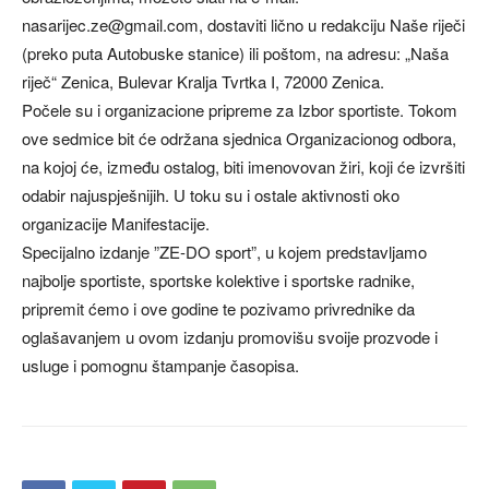
nasarijec.ze@gmail.com
, dostaviti lično u redakciju Naše riječi
(preko puta Autobuske stanice) ili poštom, na adresu: „Naša
riječ“ Zenica, Bulevar Kralja Tvrtka I, 72000 Zenica.
Počele su i organizacione pripreme za Izbor sportiste. Tokom
ove sedmice bit će održana sjednica Organizacionog odbora,
na kojoj će, između ostalog, biti imenovovan žiri, koji će izvršiti
odabir najuspješnijih. U toku su i ostale aktivnosti oko
organizacije Manifestacije.
Specijalno izdanje ”ZE-DO sport”, u kojem predstavljamo
najbolje sportiste, sportske kolektive i sportske radnike,
pripremit ćemo i ove godine te pozivamo privrednike da
oglašavanjem u ovom izdanju promovišu svoije prozvode i
usluge i pomognu štampanje časopisa.