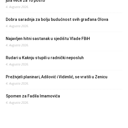
jula veće za 10 posto
4. Augusta 2026.
Dobra saradnja za bolju budućnost svih građana Olova
4. Augusta 2026.
Najavljen hitni sastanak u sjedištu Vlade FBiH
4. Augusta 2026.
Rudari u Kaknju stupili u radnički neposluh
4. Augusta 2026.
Preživjeli planinari, Adilović i Vidimlić, se vratili u Zenicu
4. Augusta 2026.
Spomen za Fadila Imamovića
4. Augusta 2026.